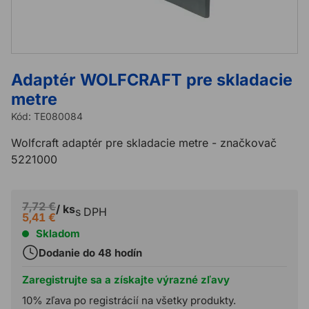
Adaptér WOLFCRAFT pre skladacie
metre
Kód:
TE080084
Wolfcraft adaptér pre skladacie metre - značkovač
5221000
7,72 €
/ ks
s DPH
5,41 €
Skladom
Dodanie do 48 hodín
Zaregistrujte sa a získajte výrazné zľavy
10% zľava po registrácií na všetky produkty.