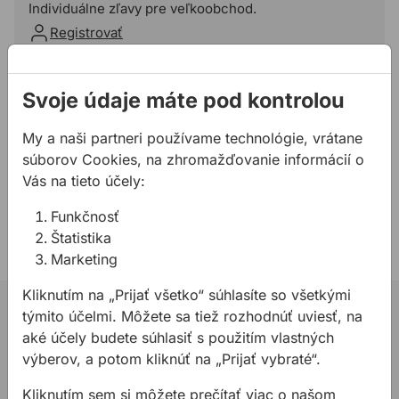
Individuálne zľavy pre veľkoobchod.
Registrovať
Pridať do košíka
Svoje údaje máte pod kontrolou
Potrebujete poradiť?
My a naši partneri používame technológie, vrátane
súborov Cookies, na zhromažďovanie informácií o
02 623 109 20
Vás na tieto účely:
allmedia@allmedia.sk
allmediasro (po-ne 7-22 h)
Funkčnosť
Štatistika
Marketing
Kliknutím na „Prijať všetko“ súhlasíte so všetkými
02 623 10 920
týmito účelmi. Môžete sa tiež rozhodnúť uviesť, na
aké účely budete súhlasiť s použitím vlastných
allmedia@allmedia.sk
výberov, a potom kliknúť na „Prijať vybraté“.
allmediasro (po-ne 7-22 h)
Kliknutím sem si môžete prečítať viac o našom