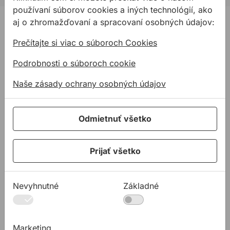
používaní súborov cookies a iných technológií, ako
PRODUKTY
aj o zhromažďovaní a spracovaní osobných údajov:
Konštrukčné tepelnoizolačné dosky
Prečítajte si viac o súboroch Cookies
Kotviaca a pripevňovacia technika
Podrobnosti o súboroch cookie
Tmely a lepidla
Naše zásady ochrany osobných údajov
Pásky a fólie
PODPORA
Odmietnuť všetko
Služby
Na stiahnutie
Prijať všetko
Rady a tipy
KONTAKTY
Spoločnosť
Nevyhnutné
Základné
Predajné miesta
Technická podpora
Marketing