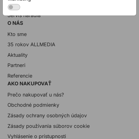
Zákaznícka podpora
Servis náradia
O NÁS
Kto sme
35 rokov ALLMEDIA
Aktuality
Partneri
Referencie
AKO NAKUPOVAŤ
Prečo nakupovať u nás?
Obchodné podmienky
Zásady ochrany osobných údajov
Zásady používania súborov cookie
Vyhlásenie o prístupnosti