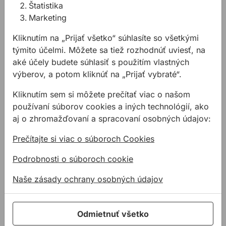
- vysoko priehľadné, z odolného akrylového skla s
Štatistika
presne brúsenými vnútornými obrysmi a
Marketing
osvetlením libiel
Kliknutím na „Prijať všetko“ súhlasíte so všetkými
Vodováha s dvoma meracími plochami na presné
týmito účelmi. Môžete sa tiež rozhodnúť uviesť, na
meranie vo všetkých polohách
aké účely budete súhlasiť s použitím vlastných
Potiahnuté meracie povrchy chránia citlivé
výberov, a potom kliknúť na „Prijať vybraté“.
povrchy
Plastové koncové kryty chránia profil pred
Kliknutím sem si môžete prečítať viac o našom
nárazmi
používaní súborov cookies a iných technológií, ako
Ľahko sa čistí vďaka elektrostatickému
aj o zhromažďovaní a spracovaní osobných údajov:
práškovému povlaku
Prečítajte si viac o súboroch Cookies
Podrobnosti o súboroch cookie
Súvisiace články
Naše zásady ochrany osobných údajov
Odmietnuť všetko