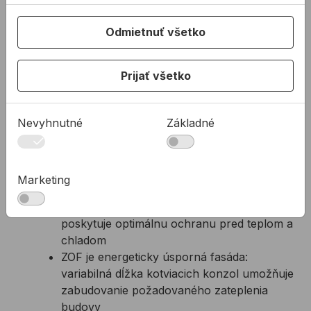
Zavesená odvetraná fasáda:
Zavesená odvetraná fasáda (ZOF) sa používa pri
Odmietnuť všetko
vonkajších stenách budov
Pri ZOF sú fasádne dosky ukotvené pomocou
kotviaceho systému v určitej vzdialenosti od
Prijať všetko
vonkajšej steny budovy
Popri mnohých architektonických výrazoch
Nevyhnutné
Základné
systém poskytuje aj mnohé ekologické a
ekonomické výhody:
ZOF predlžuje životnosť budovy svojou
ochranou pred poveternostnými vplyvmi a
Marketing
uchováva vonkajšiu stenu dlhodobo suchú
ZOF minimalizuje teplotné zaťaženie a
poskytuje optimálnu ochranu pred teplom a
chladom
ZOF je energeticky úsporná fasáda:
variabilná dĺžka kotviacich konzol umožňuje
zabudovanie požadovaného zateplenia
budovy