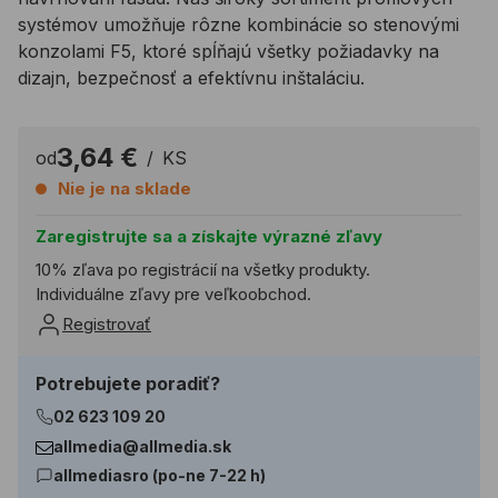
systémov umožňuje rôzne kombinácie so stenovými
konzolami F5, ktoré spĺňajú všetky požiadavky na
dizajn, bezpečnosť a efektívnu inštaláciu.
3,64 €
od
/
KS
Nie je na sklade
Zaregistrujte sa a získajte výrazné zľavy
10% zľava po registrácií na všetky produkty.
Individuálne zľavy pre veľkoobchod.
Registrovať
Potrebujete poradiť?
02 623 109 20
allmedia@allmedia.sk
allmediasro (po-ne 7-22 h)