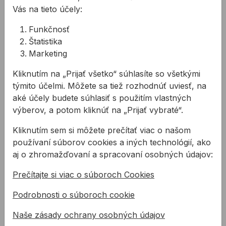
Kód:
TD81F5200
Vás na tieto účely:
Konzola ALLFACE F5+ stenová 220m
25,56 €
m
Funkčnosť
Kód:
TD81F5220
Štatistika
Konzola ALLFACE F5+ stenová 240m
27,21 €
m
Marketing
Kód:
TD81F5240
Konzola ALLFACE F5+ stenová 260m
Kliknutím na „Prijať všetko“ súhlasíte so všetkými
28,87 €
m
týmito účelmi. Môžete sa tiež rozhodnúť uviesť, na
Kód:
TD81F5260
aké účely budete súhlasiť s použitím vlastných
Konzola ALLFACE F5+ stenová 280m
30,52 €
m
výberov, a potom kliknúť na „Prijať vybraté“.
Kód:
TD81F5280
Konzola ALLFACE F5+ stenová 300m
Kliknutím sem si môžete prečítať viac o našom
32,16 €
m
používaní súborov cookies a iných technológií, ako
Kód:
TD81F5300
aj o zhromažďovaní a spracovaní osobných údajov:
4,32 €
Izolátor ALLFACE F5+
Kód:
TD81F5350
Prečítajte si viac o súboroch Cookies
Podrobnosti o súboroch cookie
Popis
Naše zásady ochrany osobných údajov