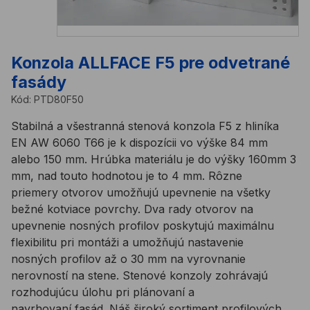
Konzola ALLFACE F5 pre odvetrané
fasády
Kód:
PTD80F50
Stabilná a všestranná stenová konzola F5 z hliníka
EN AW 6060 T66 je k dispozícii vo výške 84 mm
alebo 150 mm. Hrúbka materiálu je do výšky 160mm 3
mm, nad touto hodnotou je to 4 mm. Rôzne
priemery otvorov umožňujú upevnenie na všetky
bežné kotviace povrchy. Dva rady otvorov na
upevnenie nosných profilov poskytujú maximálnu
flexibilitu pri montáži a umožňujú nastavenie
nosných profilov až o 30 mm na vyrovnanie
nerovností na stene. Stenové konzoly zohrávajú
rozhodujúcu úlohu pri plánovaní a
navrhovaní fasád. Náš široký sortiment profilových