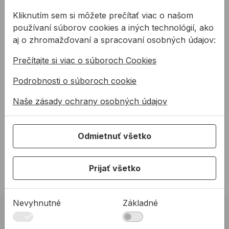
Kliknutím sem si môžete prečítať viac o našom
používaní súborov cookies a iných technológií, ako
Konzola ALLFACE F1 pre
Konzola ALLFACE F1+ pre
aj o zhromažďovaní a spracovaní osobných údajov:
odvetrané fasády
odvetrané fasády
Prečítajte si viac o súboroch Cookies
Stenová nosná hliníková
Zdvojená stenová nosná
Podrobnosti o súboroch cookie
konzola ALLFACE F1 pre
hliníková konzola ALLFACE
zavesené odvetrané fasády.
F1+ na prenos pevného bodu
Naše zásady ochrany osobných údajov
Tovar je na objednávku. ...
pre zavesené odvetrané f ...
12,90 €
od
9,18 €
od
5,96 €
9,18€ s DPH
Odmietnuť všetko
5,96€ s DPH
Nie je na sklade
Na sklade
Prijať všetko
Nevyhnutné
Základné
02 623 10 920