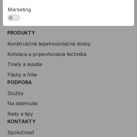
allmedia@allmedia.sk
Marketing
allmediasro (po-ne 7-22 h)
PRODUKTY
Konštrukčné tepelnoizolačné dosky
Kotviaca a pripevňovacia technika
Tmely a lepidla
Pásky a fólie
PODPORA
Služby
Na stiahnutie
Rady a tipy
KONTAKTY
Spoločnosť