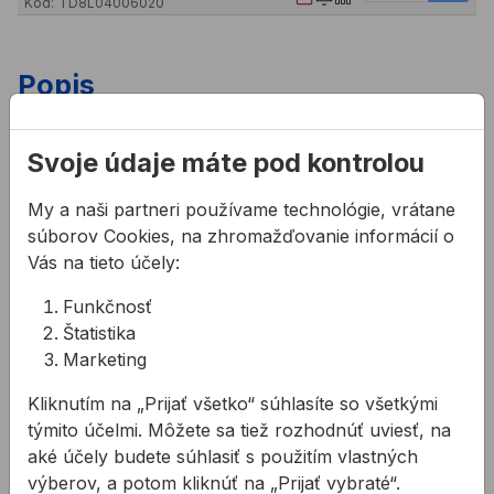
Kód:
TD8L04006020
Popis
Vlastnosti:
Svoje údaje máte pod kontrolou
zloženie materiálu: EN AW-6063 T66
​​povrchová úprava: čistý hliník alebo čierny elox
My a naši partneri používame technológie, vrátane
(E6/C35)
súborov Cookies, na zhromažďovanie informácií o
Vás na tieto účely:
Súvisiace produkty
Funkčnosť
Konzola ALLFACE F1 pre odvetrané fasády
Konzola ALLFACE F1+ pre o
Štatistika
Marketing
Kliknutím na „Prijať všetko“ súhlasíte so všetkými
týmito účelmi. Môžete sa tiež rozhodnúť uviesť, na
aké účely budete súhlasiť s použitím vlastných
výberov, a potom kliknúť na „Prijať vybraté“.