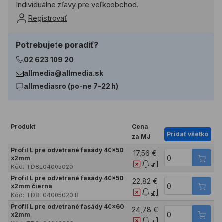
Individuálne zľavy pre veľkoobchod.
Registrovať
Potrebujete poradiť?
02 623 109 20
allmedia@allmedia.sk
allmediasro (po-ne 7-22 h)
Produkt
Cena
Pridať všetko
za MJ
Profil L pre odvetrané fasády 40x50
17,56 €
x2mm
Kód:
TD8L04005020
Profil L pre odvetrané fasády 40x50
22,82 €
x2mm čierna
Kód:
TD8L04005020.B
Profil L pre odvetrané fasády 40x60
24,78 €
x2mm