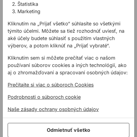
Štatistika
Kotviace konzoly
Marketing
Potrebujete ukotviť rôzne
Kliknutím na „Prijať všetko“ súhlasíte so všetkými
konštrukcie na Vašom
týmito účelmi. Môžete sa tiež rozhodnúť uviesť, na
projekte ? Máme pre Vás
aké účely budete súhlasiť s použitím vlastných
riešenie vo forme
výberov, a potom kliknúť na „Prijať vybraté“.
kotviacich konzol.
Kliknutím sem si môžete prečítať viac o našom
Súvisiace produkty
používaní súborov cookies a iných technológií, ako
Multifunkčná expanzná páska ISO-BLOCO One
Kotva JUSTA BA
aj o zhromažďovaní a spracovaní osobných údajov:
Prečítajte si viac o súboroch Cookies
Podrobnosti o súboroch cookie
Naše zásady ochrany osobných údajov
Odmietnuť všetko