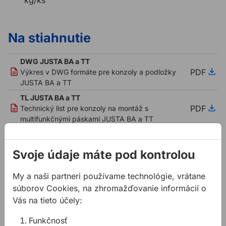
kg/ks
Na stiahnutie
DWG JUSTA BA a TT
PDF
Výkres v DWG formáte pre konzoly a podložky
JUSTA BA a TT
TL JUSTA BA a TT
PDF
Technický list pre konzoly na montáž s
multifunkčnými páskami JUSTA BA a TT
Súvisiace články
Svoje údaje máte pod kontrolou
My a naši partneri používame technológie, vrátane
súborov Cookies, na zhromažďovanie informácií o
Vás na tieto účely:
Funkčnosť