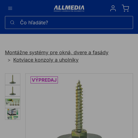
Sign in
Čo hľadáte?
Montážne systémy pre okná, dvere a fasády
Kotviace konzoly a uholníky