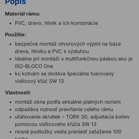
Popis
Materiál rámu:
PVC, drevo, hliník a ich kombinácie
Použitie:
bezpečná montáž otvorových výplní na báze
dreva, hliníku a PVC s výstuhou
ideálne pri montáži s multifunkčnou páskou ako je
ISO-BLOCO One
ku kotvám sa dodáva špeciálne tvarovaný
vidlicový kľúč SW 13
Vlastnosti:
montáž okna podľa aktuálne platných noriem
odpadáva nutnosť prevŕtania celého rámu
uťahovanie skrutiek – TORX 30, adjustácia kotiev
pomocou vidlicového kľúča SW 13
nosné podložky vedia preniesť zaťaženie 100