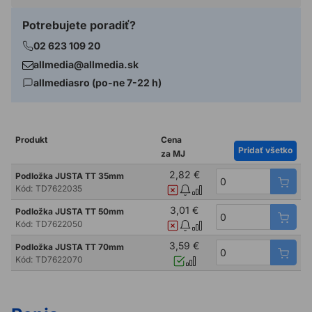
Potrebujete poradiť?
02 623 109 20
allmedia@allmedia.sk
allmediasro (po-ne 7-22 h)
Produkt
Cena
Pridať všetko
za MJ
2,82 €
Podložka JUSTA TT 35mm
Kód:
TD7622035
3,01 €
Podložka JUSTA TT 50mm
Kód:
TD7622050
3,59 €
Podložka JUSTA TT 70mm
Kód:
TD7622070