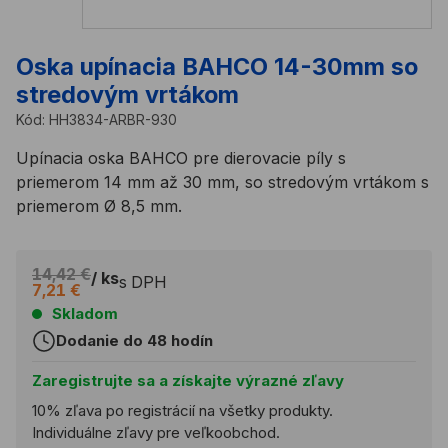
Oska upínacia BAHCO 14-30mm so
stredovým vrtákom
Kód:
HH3834-ARBR-930
Upínacia oska BAHCO pre dierovacie píly s
priemerom 14 mm až 30 mm, so stredovým vrtákom s
priemerom Ø 8,5 mm.
14,42 €
/ ks
s DPH
7,21 €
Skladom
Dodanie do 48 hodín
Zaregistrujte sa a získajte výrazné zľavy
10% zľava po registrácií na všetky produkty.
Individuálne zľavy pre veľkoobchod.