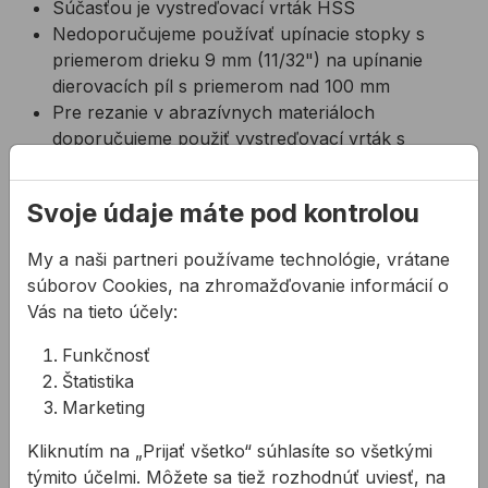
Súčasťou je vystreďovací vrták HSS
Nedoporučujeme používať upínacie stopky s
priemerom drieku 9 mm (11/32") na upínanie
dierovacích píl s priemerom nad 100 mm
Pre rezanie v abrazívnych materiáloch
doporučujeme použiť vystreďovací vrták s
karbidovým plátkom HH3834-DRL-CT
Technické parametre:
Svoje údaje máte pod kontrolou
Pre dierovacie píly s priemerom: 14mm až 30mm
My a naši partneri používame technológie, vrátane
Priemer vrtáku: 8,5mm
súborov Cookies, na zhromažďovanie informácií o
Upínací otvor: 10mm
Vás na tieto účely:
Hmotnosť: 80g
Funkčnosť
Štatistika
Súvisiace produkty
Marketing
Píla dierovacia BAHCO bimetalová
Oska upínacia BAHCO 32-2
Kliknutím na „Prijať všetko“ súhlasíte so všetkými
týmito účelmi. Môžete sa tiež rozhodnúť uviesť, na