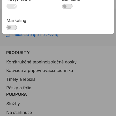
02 623 10 920
Marketing
allmedia@allmedia.sk
allmediasro (po-ne 7-22 h)
PRODUKTY
Konštrukčné tepelnoizolačné dosky
Kotviaca a pripevňovacia technika
Tmely a lepidla
Pásky a fólie
PODPORA
Služby
Na stiahnutie