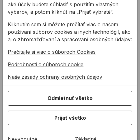
aké účely budete súhlasiť s použitím vlastných
výberov, a potom kliknúť na „Prijať vybraté“.
Kliknutím sem si môžete prečítať viac o našom
používaní súborov cookies a iných technológií, ako
aj o zhromažďovaní a spracovaní osobných údajov:
Píla dierovacia BAHCO
Oska upínacia BAHCO
Prečítajte si viac o súboroch Cookies
bimetalová
32-210mm so stredovým
vrtákom
Podrobnosti o súboroch cookie
Píly Sandflex® sú vďaka
Oska BAHCO pre dierovacie
Naše zásady ochrany osobných údajov
bimetalovej konštrukcii s 8 %
píly s priemerom 32 mm až
kobaltu špeciálne navrhnuté
210 mm, so stredovým
na rezanie kovov, ...
vrtákom s priemerom Ø 11,1 ...
Odmietnuť všetko
15,47 €
30,06 €
/
ks
od
10,85 €
30,06€ s DPH
10,85€ s DPH
Prijať všetko
Na sklade
Na sklade
Nevyhnutné
Základné