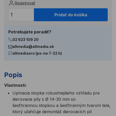
Registrovať
Pridať do košíka
Potrebujete poradiť?
02 623 109 20
allmedia@allmedia.sk
allmediasro (po-ne 7-22 h)
Popis
Vlastnosti:
Upínacia stopka robustnejšieho vzhľadu pre
dierovacie píly s Ø 14-30 mm so
šesťhrannou stopkou a šesťhranným tvarom tela,
ktorý uľahčuje demontáž dierovacích píl