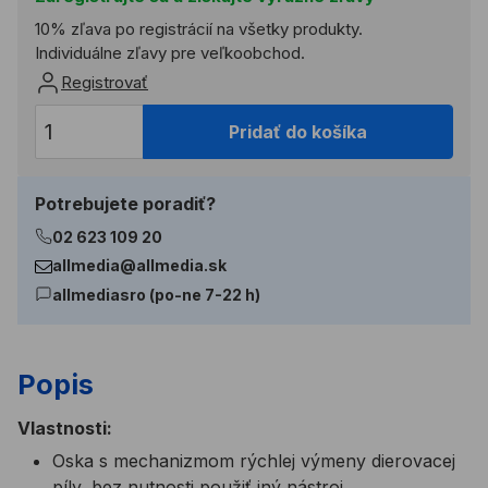
10% zľava po registrácií na všetky produkty.
Individuálne zľavy pre veľkoobchod.
Registrovať
Pridať do košíka
Potrebujete poradiť?
02 623 109 20
allmedia@allmedia.sk
allmediasro (po-ne 7-22 h)
Popis
Vlastnosti:
Oska s mechanizmom rýchlej výmeny dierovacej
píly, bez nutnosti použiť iný nástroj