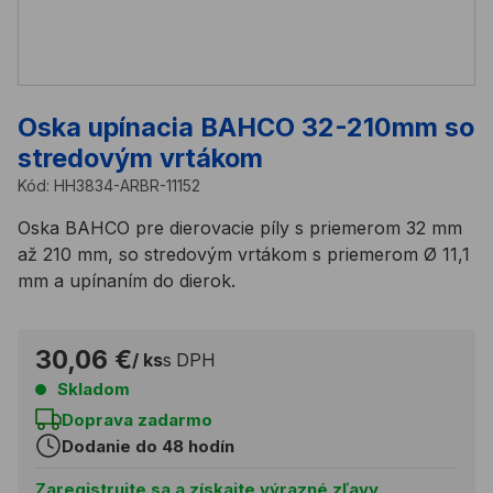
Oska upínacia BAHCO 32-210mm so
stredovým vrtákom
Kód:
HH3834-ARBR-11152
Oska BAHCO pre dierovacie píly s priemerom 32 mm
až 210 mm, so stredovým vrtákom s priemerom Ø 11,1
mm a upínaním do dierok.
30,06 €
/ ks
s DPH
Skladom
Doprava zadarmo
Dodanie do 48 hodín
Zaregistrujte sa a získajte výrazné zľavy