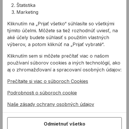
Priemer vrtáku: 11,1mm
Štatistika
Upínací otvor: 13mm
Marketing
Hmotnosť: 260g
Upínanie: do dierok
Kliknutím na „Prijať všetko“ súhlasíte so všetkými
týmito účelmi. Môžete sa tiež rozhodnúť uviesť, na
aké účely budete súhlasiť s použitím vlastných
Súvisiace produkty
výberov, a potom kliknúť na „Prijať vybraté“.
Píla dierovacia BAHCO bimetalová
Oska upínacia BAHCO 14-3
Kliknutím sem si môžete prečítať viac o našom
používaní súborov cookies a iných technológií, ako
aj o zhromažďovaní a spracovaní osobných údajov:
Prečítajte si viac o súboroch Cookies
Podrobnosti o súboroch cookie
Naše zásady ochrany osobných údajov
Píla dierovacia BAHCO
Oska upínacia BAHCO
bimetalová
14-30mm so stredovým
Odmietnuť všetko
vrtákom