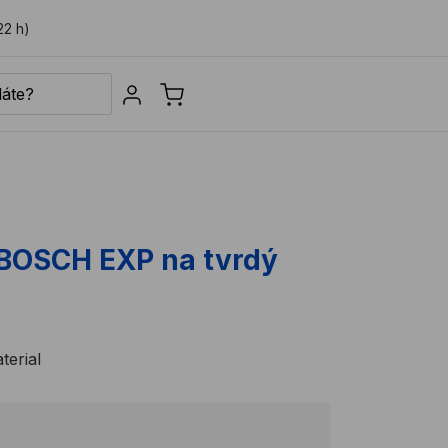
22 h)
Sign in
a BOSCH EXP na tvrdý
erial