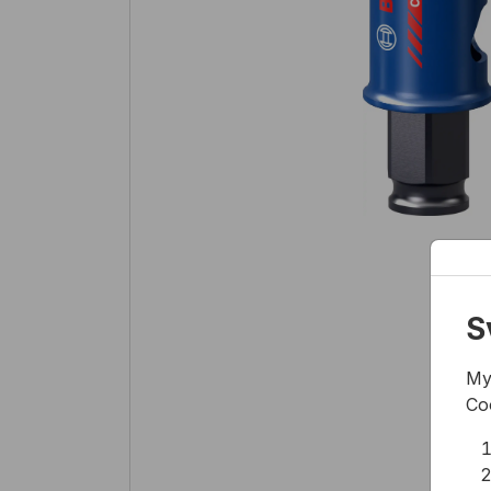
S
My
Co