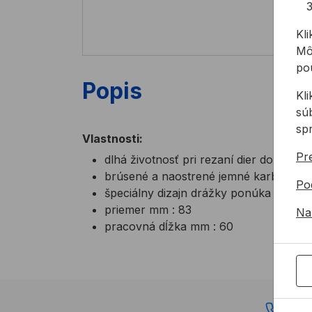
Kli
Mô
pou
Popis
Kl
sú
sp
Vlastnosti:
Pre
dlhá životnosť pri rezaní dier do rôzny
brúsené a naostrené jemné karbidové 
Po
špeciálny dizajn drážky ponúka lepší p
priemer mm : 83
Na
pracovná dĺžka mm : 60
02 