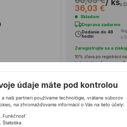
60,05 €
/ ks
s 
36,03 €
Skladom
Doprava zadarmo
Naj
Dodanie do 48
hodín
s 
Zaregistrujte sa a získa
10% zľava po registrácií n
Individuálne zľavy pre ve
Registrovať
voje údaje máte pod kontrolou
 a naši partneri používame technológie, vrátane súborov
okies, na zhromažďovanie informácií o Vás na tieto účely:
Potrebujete poradiť?
Funkčnosť
02 623 109 20
Štatistika