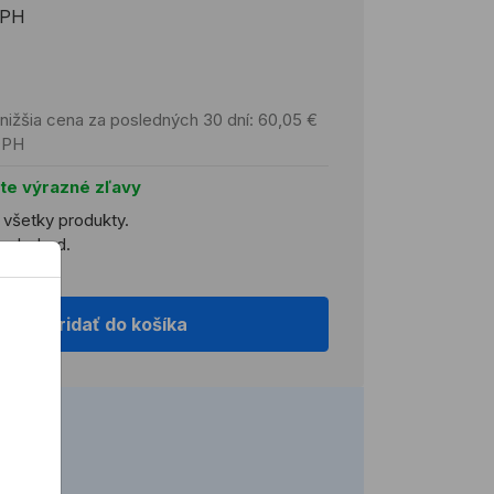
DPH
nižšia cena za posledných 30 dní: 60,05 €
DPH
jte výrazné zľavy
a všetky produkty.
ľkoobchod.
Pridať do košíka