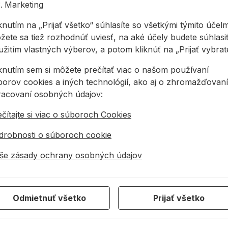
allmedia@allmedia.sk
Marketing
allmediasro (po-ne 7-2
knutím na „Prijať všetko“ súhlasíte so všetkými týmito účelm
žete sa tiež rozhodnúť uviesť, na aké účely budete súhlasiť
žitím vlastných výberov, a potom kliknúť na „Prijať vybraté
iknutím sem si môžete prečítať viac o našom používaní
borov cookies a iných technológií, ako aj o zhromažďovaní
racovaní osobných údajov:
čítajte si viac o súboroch Cookies
ch materiálov
zuby pre pevnosť, odolnosť a presnosť
drobnosti o súboroch cookie
rehľad a vytiahnutie zátky
še zásady ochrany osobných údajov
Odmietnuť všetko
Prijať všetko
623 10 920
allmedia@allmedia.sk
allmediasro (po-