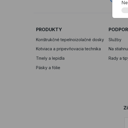
Ne
PRODUKTY
PODPO
Konštrukčné tepelnoizolačné dosky
Služby
Kotviaca a pripevňovacia technika
Na stiahnu
Tmely a lepidla
Rady a tip
Pásky a fólie
Z