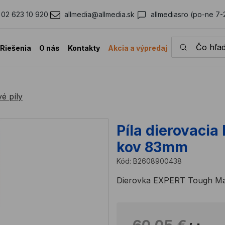
02 623 10 920
allmedia@allmedia.sk
allmediasro (po-ne 7-
Čo hľadáte?
Riešenia
O nás
Kontakty
Akcia a výpredaj
é píly
Píla dierovaci
kov 83mm
Kód:
B2608900438
Dierovka EXPERT Tough Mat