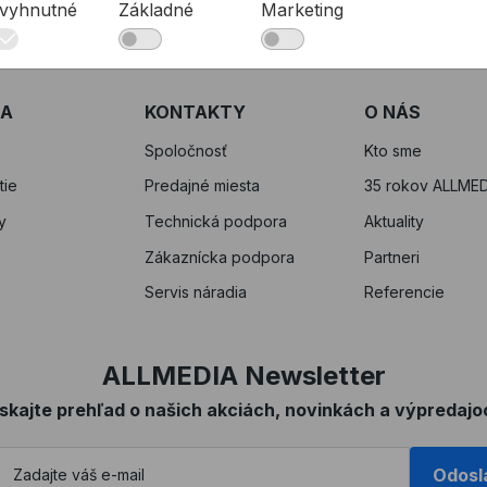
vyhnutné
Základné
Marketing
RA
KONTAKTY
O NÁS
Spoločnosť
Kto sme
tie
Predajné miesta
35 rokov ALLMED
y
Technická podpora
Aktuality
Zákaznícka podpora
Partneri
Servis náradia
Referencie
ALLMEDIA Newsletter
ískajte prehľad o našich akciách, novinkách a výpredajo
Odosl