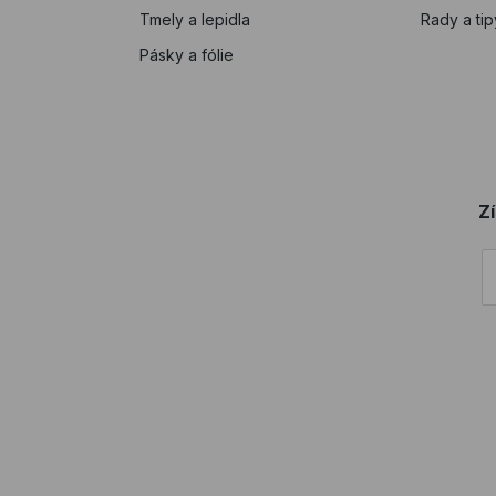
Tmely a lepidla
Rady a tip
Pásky a fólie
Z