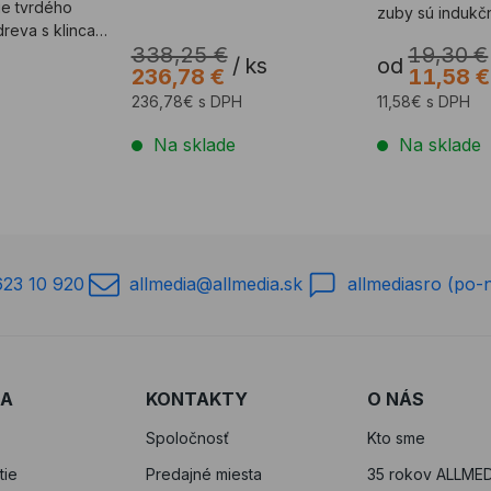
ie tvrdého
zuby sú indukč
dreva s klincami
zabe
338,25 €
19,30 €
/
ks
od
236,78 €
11,58 €
236,78€ s DPH
11,58€ s DPH
Na sklade
Na sklade
623 10 920
allmedia@allmedia.sk
allmediasro (po-
RA
KONTAKTY
O NÁS
Spoločnosť
Kto sme
tie
Predajné miesta
35 rokov ALLMED