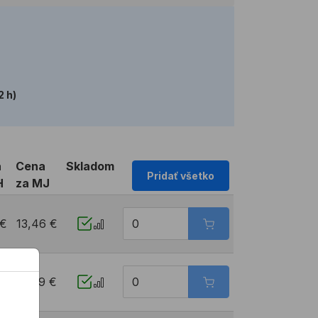
2 h)
a
Cena
Skladom
Pridať všetko
H
za MJ
 €
13,46 €
 €
16,59 €