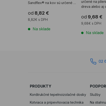
určené na pílen
Sandflex® na kov sú určené na
dreva alebo aj 
pílenie tvrdého kovu a ...
a možno ich ...
od
8,82 €
od
9,68 €
8,82€ s DPH
9,68€ s DPH
Na sklade
Na sklade
02 
PRODUKTY
PODPO
Konštrukčné tepelnoizolačné dosky
Služby
Kotviaca a pripevňovacia technika
Na stiahnu