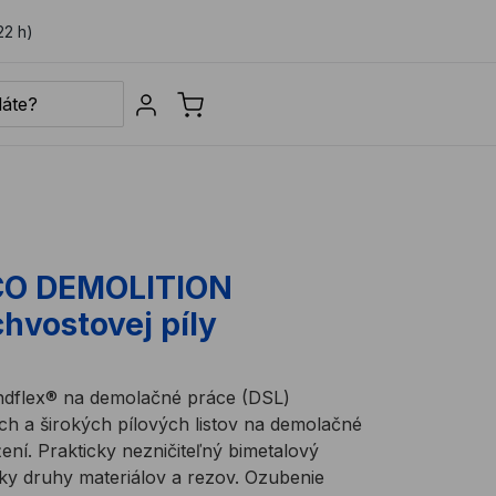
22 h)
Sign in
HCO DEMOLITION
hvostovej píly
andflex® na demolačné práce (DSL)
ch a širokých pílových listov na demolačné
ení. Prakticky nezničiteľný bimetalový
tky druhy materiálov a rezov. Ozubenie