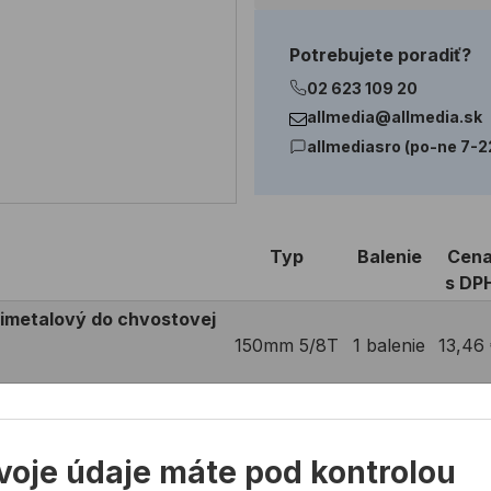
Potrebujete poradiť?
02 623 109 20
allmedia@allmedia.sk
allmediasro (po-ne 7-2
Typ
Balenie
Cen
s DP
imetalový do chvostovej
150mm 5/8T
1 balenie
13,46
imetalový do chvostovej
228mm 5/8T
1 balenie
16,59
voje údaje máte pod kontrolou