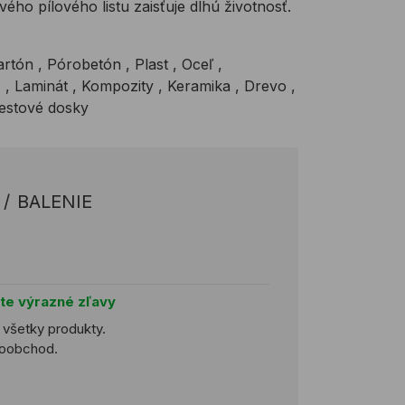
ho pílového listu zaisťuje dlhú životnosť.
artón , Pórobetón , Plast , Oceľ ,
, Laminát , Kompozity , Keramika , Drevo ,
estové dosky
/
BALENIE
jte výrazné zľavy
a všetky produkty.
ľkoobchod.