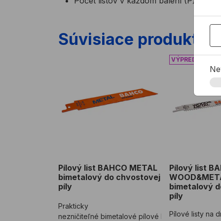
Počet listov v každom balení (P): 2
Súvisiace produkty
Pílový list BAHCO METAL bimetalový do chv
Pílový list 
Ne
Pílový list BAHCO METAL
Pílový list 
bimetalový do chvostovej
WOOD&MET
píly
bimetalový d
píly
Prakticky
Pílové listy na 
nezničiteľné bimetalové pílové listy