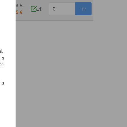
20,58 €
 €
12,35 €
i.
 s
“.
 a