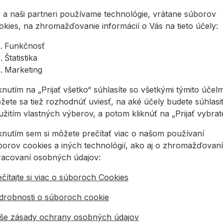
imetalový do chvostovej
 a naši partneri používame technológie, vrátane súborov
300mm 5/8T
1 balenie
12,35
okies, na zhromažďovanie informácií o Vás na tieto účely:
Funkčnosť
Štatistika
Marketing
knutím na „Prijať všetko“ súhlasíte so všetkými týmito účelm
žete sa tiež rozhodnúť uviesť, na aké účely budete súhlasiť
žitím vlastných výberov, a potom kliknúť na „Prijať vybraté
 demolačné práce (DSL) predstavujú rad extra hrubých
é a iné práce pri veľkom zaťažení
iknutím sem si môžete prečítať viac o našom používaní
vý list Sandflex® na všetky druhy materiálov a rezov
borov cookies a iných technológií, ako aj o zhromažďovaní
o pílového listu zaisťuje dlhú životnosť
racovaní osobných údajov:
čítajte si viac o súboroch Cookies
m): 1,6
drobnosti o súboroch cookie
še zásady ochrany osobných údajov