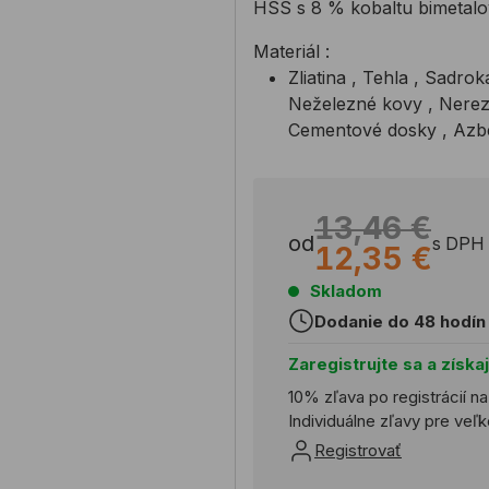
HSS s 8 % kobaltu bimetalové
Materiál :
Zliatina , Tehla , Sadrok
Neželezné kovy , Nerez 
Cementové dosky , Azb
13,46 €
od
s DPH
12,35 €
Skladom
Dodanie do 48 hodín
Zaregistrujte sa a získa
10% zľava po registrácií n
Individuálne zľavy pre ve
Registrovať