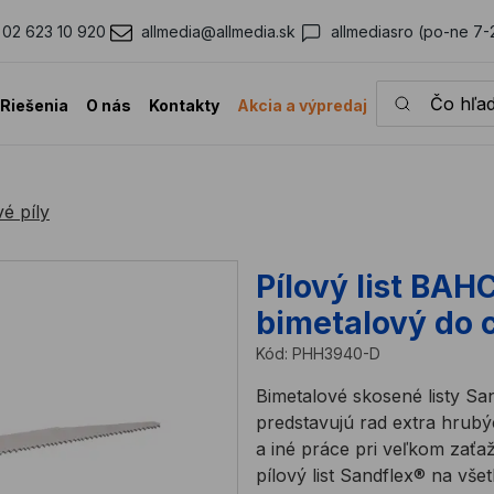
02 623 10 920
allmedia@allmedia.sk
allmediasro (po-ne 7-
Čo hľadáte?
Riešenia
O nás
Kontakty
Akcia a výpredaj
é píly
Pílový list BA
bimetalový do c
Kód:
PHH3940-D
Bimetalové skosené listy S
predstavujú rad extra hrubý
a iné práce pri veľkom zaťaž
pílový list Sandflex® na vše