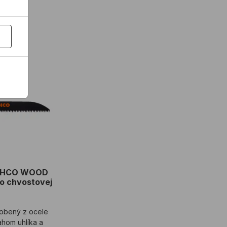
essional
BAHCO WOOD bimetalový do chvostovej píly
 BAHCO WOOD
o chvostovej
yrobený z ocele
hom uhlíka a