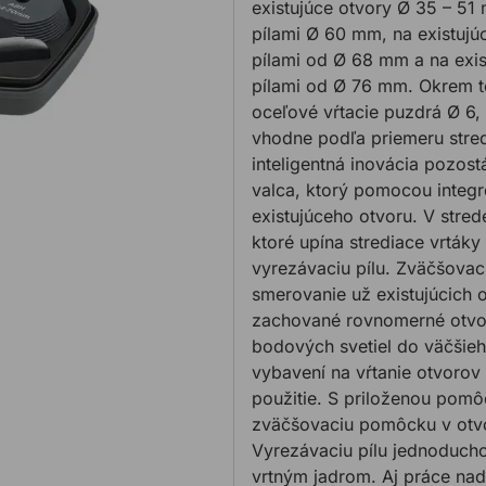
existujúce otvory Ø 35 – 5
pílami Ø 60 mm, na existuj
pílami od Ø 68 mm a na exi
pílami od Ø 76 mm. Okrem t
oceľové vŕtacie puzdrá Ø 6
vhodne podľa priemeru stred
inteligentná inovácia pozost
valca, ktorý pomocou integr
existujúceho otvoru. V stre
ktoré upína strediace vrták
vyrezávaciu pílu. Zväčšova
smerovanie už existujúcich o
zachované rovnomerné otvor
bodových svetiel do väčšie
vybavení na vŕtanie otvorov
použitie. S priloženou pomô
zväčšovaciu pomôcku v otvo
Vyrezávaciu pílu jednoducho
vrtným jadrom. Aj práce nad