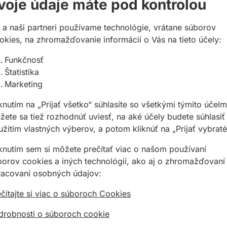
voje údaje máte pod kontrolou
Potrebujete poradiť?
 a naši partneri používame technológie, vrátane súborov
02 623 109 20
okies, na zhromažďovanie informácií o Vás na tieto účely:
allmedia@allmedia.sk
allmediasro (po-ne 7-22
Funkčnosť
Štatistika
Marketing
knutím na „Prijať všetko“ súhlasíte so všetkými týmito účelm
ete sa tiež rozhodnúť uviesť, na aké účely budete súhlasiť
žitím vlastných výberov, a potom kliknúť na „Prijať vybraté
iknutím sem si môžete prečítať viac o našom používaní
valcovou geometriou, vhodné na otvory Ø 35 – 70 mm
borov cookies a iných technológií, ako aj o zhromažďovaní
racovaní osobných údajov:
 Ø 60 mm
o existujúcich otvorov
čítajte si viac o súboroch Cookies
 otvore zaisťujúca bezpečnú prácu nad hlavou a na
drobnosti o súboroch cookie