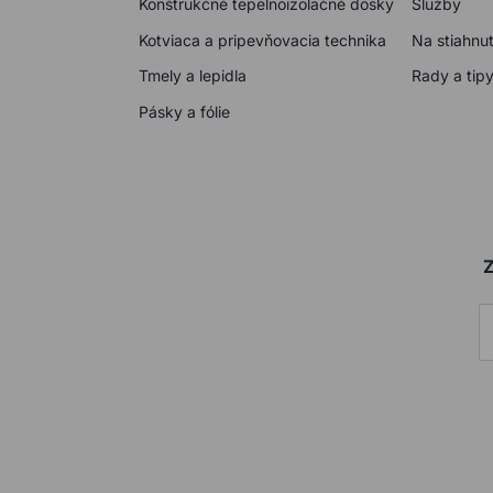
Konštrukčné tepelnoizolačné dosky
Služby
Kotviaca a pripevňovacia technika
Na stiahnut
Tmely a lepidla
Rady a tip
Pásky a fólie
Z