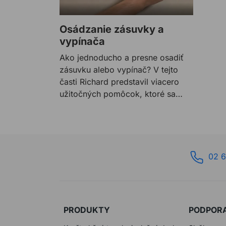
Osádzanie zásuvky a
vypínača
Ako jednoducho a presne osadiť
zásuvku alebo vypínač? V tejto
časti Richard predstavil viacero
užitočných pomôcok, ktoré sa
dajú využiť pri inštalácii
elektrických zásuviek a vypínačov.
02 6
PRODUKTY
PODPOR