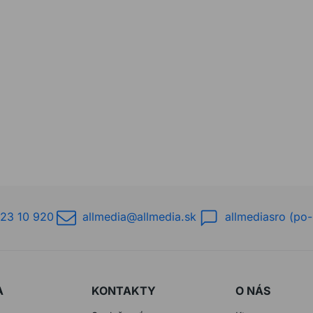
23 10 920
allmedia@allmedia.sk
allmediasro (po-
A
KONTAKTY
O NÁS