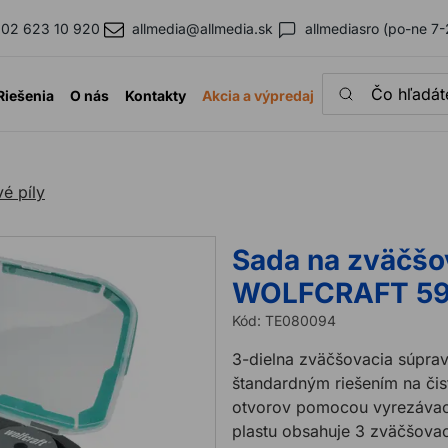
02 623 10 920
allmedia@allmedia.sk
allmediasro (po-ne 7-
Čo hľadáte?
Riešenia
O nás
Kontakty
Akcia a výpredaj
é píly
Sada na zväčšo
WOLFCRAFT 5953
Kód:
TE080094
3-dielna zväčšovacia súpra
štandardným riešením na čist
otvorov pomocou vyrezávace
plastu obsahuje 3 zväčšov