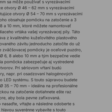
1 mm sa môže používať s vyrezávacími
úce otvory Ø 46 – 62 mm s vyrezávacími
stujúce otvory Ø 54 – 70 mm s vyrezávacími
oho obsahuje pomôcku na zatočenie a 3
, 8 a 10 mm, ktoré môžete namontovať
iaceho vrtáka vašej vyrezávacej píly. Táto
áva z kvalitného kužeľovitého plastového
ovaného závitu jednoducho zatočíte do už
de zväčšovacej pomôcky je oceľové puzdro,
y Ø 6, 8 alebo 10 mm a tým bezpečne vedie
cia pomôcka zabezpečuje aj vystredené
tvorov. Pri sériovom vŕtaní budú
y, napr. pri osadzovaní halogénových
ho LED systému. S touto súpravou budete
 Ø 35 – 70 mm – ideálna na profesionálne
ckou na zatočenie dotiahnete ešte raz
re, aby bola pevne zafixovaná.
 nasaďte, vŕtajte a následne odoberte s
 hlavou suverénne vybavíte s touto