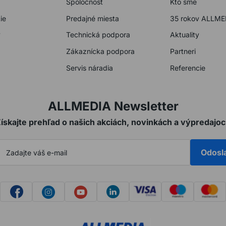
Spoločnosť
Kto sme
ie
Predajné miesta
35 rokov ALLME
y
Technická podpora
Aktuality
Zákaznícka podpora
Partneri
Servis náradia
Referencie
ALLMEDIA Newsletter
ískajte prehľad o našich akciách, novinkách a výpredajo
Odosl