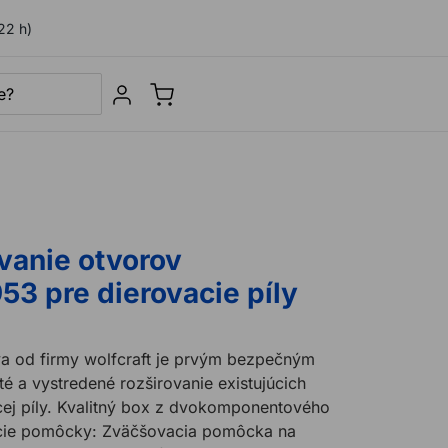
22 h)
Sign in
vanie otvorov
 pre dierovacie píly
va od firmy wolfcraft je prvým bezpečným
é a vystredené rozširovanie existujúcich
j píly. Kvalitný box z dvokomponentového
acie pomôcky: Zväčšovacia pomôcka na