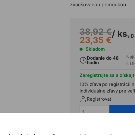
zväčšovacou pomôckou.
38,92 €
/ ks
s 
23,35 €
Skladom
Najn
Dodanie do 48
hodín
s D
Zaregistrujte sa a získaj
10% zľava po registrácií n
Individuálne zľavy pre ve
Registrovať