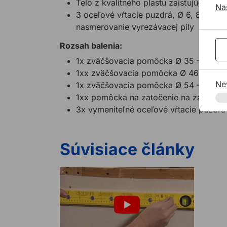
Telo z kvalitného plastu zaisťujúceho d
Na
3 oceľové vŕtacie puzdrá, Ø 6, 8, 10 m
nasmerovanie vyrezávacej píly
Rozsah balenia:
1x zväčšovacia pomôcka Ø 35 – 51 mm,
1xx zväčšovacia pomôcka Ø 46 – 62 m
Ne
1x zväčšovacia pomôcka Ø 54 – 70 mm
1xx pomôcka na zatočenie na zafixovan
3x vymeniteľné oceľové vŕtacie puzdrá
Súvisiace články