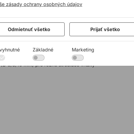
lhú životnosť
še zásady ochrany osobných údajov
m, na vedenie strediaceho vrtáka a vystredené
Odmietnuť všetko
Prijať všetko
 vyrezávacia píla min. Ø 60 mm
m, vyrezávacia píla min. Ø 68 mm
vyhnutné
Základné
Marketing
, vyrezávacia píla min. Ø 76 mm
ie v otvore
 (Ø 6/8/10 mm) pre rôzne strediace vrtáky