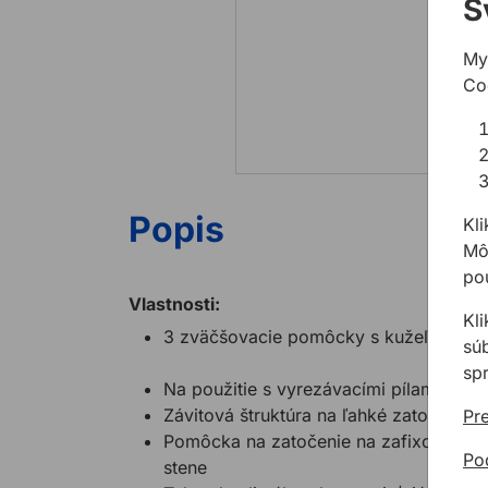
S
My
Co
Popis
Kli
Môž
pou
Vlastnosti:
Kl
3 zväčšovacie pomôcky s kužeľovitou 
sú
sp
Na použitie s vyrezávacími pílami od
Závitová štruktúra na ľahké zatočenie d
Pre
Pomôcka na zatočenie na zafixovanie v
Po
stene