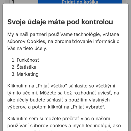
Pridať do košíka
Svoje údaje máte pod kontrolou
Potrebujete poradiť?
02 623 109 20
My a naši partneri používame technológie, vrátane
allmedia@allmedia.sk
súborov Cookies, na zhromažďovanie informácií o
allmediasro (po-ne 7-22 h)
Vás na tieto účely:
Funkčnosť
Štatistika
Marketing
02 623 10 920
Kliknutím na „Prijať všetko“ súhlasíte so všetkými
allmedia@allmedia.sk
týmito účelmi. Môžete sa tiež rozhodnúť uviesť, na
aké účely budete súhlasiť s použitím vlastných
allmediasro (po-ne 7-22 h)
výberov, a potom kliknúť na „Prijať vybraté“.
Kliknutím sem si môžete prečítať viac o našom
PRODUKTY
používaní súborov cookies a iných technológií, ako
Konštrukčné tepelnoizolačné dosky