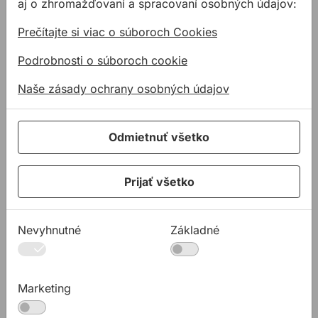
aj o zhromažďovaní a spracovaní osobných údajov:
Kotviaca a pripevňovacia technika
Prečítajte si viac o súboroch Cookies
Tmely a lepidla
Podrobnosti o súboroch cookie
Pásky a fólie
PODPORA
Naše zásady ochrany osobných údajov
Služby
Na stiahnutie
Odmietnuť všetko
Rady a tipy
KONTAKTY
Prijať všetko
Spoločnosť
Predajné miesta
Nevyhnutné
Základné
Technická podpora
Zákaznícka podpora
Marketing
Servis náradia
O NÁS