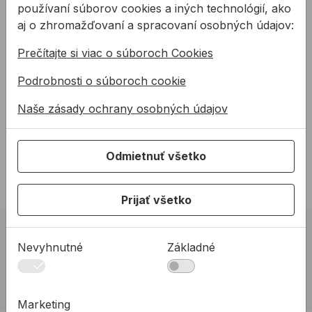
kombinované
FIREFINCH zimné
používaní súborov cookies a iných technológií, ako
kombinované
aj o zhromažďovaní a spracovaní osobných údajov:
Ochranné rukavice Eider.
Rukavice z rôznofarebnej
Prečítajte si viac o súboroch Cookies
Rukavice z jedného kusa
lícovej nábytkárskej
hovädzej štiepanej kože v
hovädziny v dlani s teplou
Podrobnosti o súboroch cookie
dlani s podšívkou. Chrbto ...
podšívkou a bavlnenou tkani
3,26 €
5,35 €
...
/
pr
/
pr
Naše zásady ochrany osobných údajov
1,96 €
2,14 €
1,96€ s DPH
2,14€ s DPH
Odmietnuť všetko
Na sklade
Na sklade
Prijať všetko
02 623 10 920
Nevyhnutné
Základné
allmedia@allmedia.sk
allmediasro (po-ne 7-22 h)
Marketing