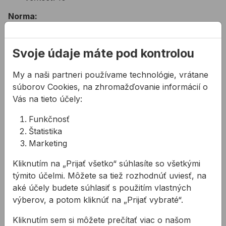
Norma:
EN388 - Ochranné rukavice proti mechanickým
rizikám (proti oteru, proti rezu, proti pretrhnutiu a
Svoje údaje máte pod kontrolou
prepichnutiu)
My a naši partneri používame technológie, vrátane
súborov Cookies, na zhromažďovanie informácií o
Súvisiace produkty
Vás na tieto účely:
Rukavice CERVA EIDER kombinované
Rukavice CERVA FIREFINCH
Funkčnosť
Štatistika
Marketing
Kliknutím na „Prijať všetko“ súhlasíte so všetkými
týmito účelmi. Môžete sa tiež rozhodnúť uviesť, na
aké účely budete súhlasiť s použitím vlastných
výberov, a potom kliknúť na „Prijať vybraté“.
Rukavice CERVA EIDER
Rukavice CERVA
Kliknutím sem si môžete prečítať viac o našom