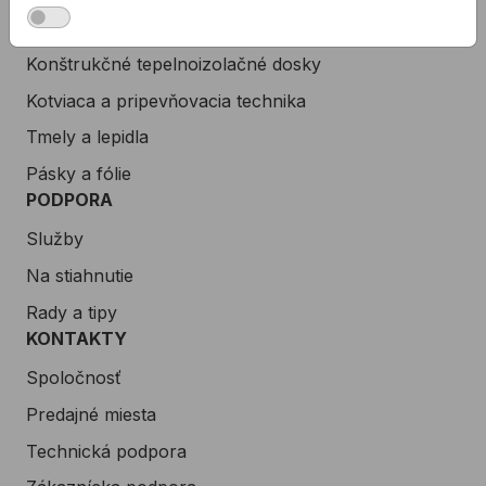
PRODUKTY
Konštrukčné tepelnoizolačné dosky
Kotviaca a pripevňovacia technika
Tmely a lepidla
Pásky a fólie
PODPORA
Služby
Na stiahnutie
Rady a tipy
KONTAKTY
Spoločnosť
Predajné miesta
Technická podpora