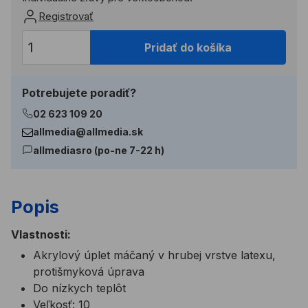
Registrovať
Pridať do košíka
Potrebujete poradiť?
02 623 109 20
allmedia@allmedia.sk
allmediasro (po-ne 7-22 h)
Popis
Vlastnosti:
Akrylový úplet máčaný v hrubej vrstve latexu,
protišmyková úprava
Do nízkych teplôt
Veľkosť: 10