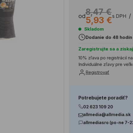
8,47 €
od
/
s DPH
5,93 €
Skladom
Dodanie do 48 hodín
Zaregistrujte sa a získa
10% zľava po registrácií n
Individuálne zľavy pre ve
Registrovať
Potrebujete poradiť?
02 623 109 20
allmedia@allmedia.sk
allmediasro (po-ne 7-2