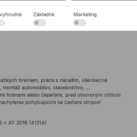
vyhnutné
Základné
Marketing
ťažkých bremien, práca s náradím, všeobecná
, montáž automobilov, stavebníctvo, ...
ými hranami alebo čepeľami, pred otvoreným ohňom
achytenia pohybujúcimi sa časťami strojov!
 + A1: 2018 (4131A)