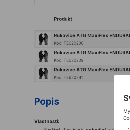
Produkt
Rukavice ATG MaxiFlex ENDURA
Kód:
TE620236
Rukavice ATG MaxiFlex ENDURA
Kód:
TE620239
Rukavice ATG MaxiFlex ENDURA
Kód:
TE620241
S
Popis
My
Co
Vlastnosti:
Kvalitné, flexibilné, pohodlné rukavice