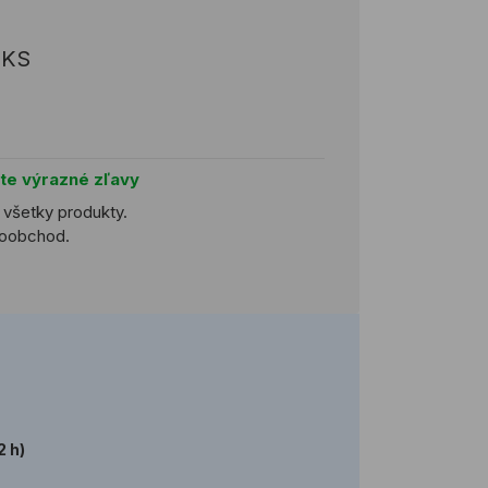
KS
jte výrazné zľavy
a všetky produkty.
ľkoobchod.
2 h)