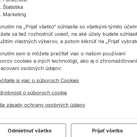
Štatistika
, potiahnuté nitrilovou butadiénovou gumou (NBR)
Marketing
ane
ah zabezpečuje 360° priedušnosť, čím ich robí
knutím na „Prijať všetko“ súhlasíte so všetkými týmito účelm
 súčasnosti
žete sa tiež rozhodnúť uviesť, na aké účely budete súhlasiť
 nitrilových rukavíc na trhu, pričom ponúka
žitím vlastných výberov, a potom kliknúť na „Prijať vybraté
00 cyklov odierania na milimeter
iknutím sem si môžete prečítať viac o našom používaní
zvýšenú citlivosť končekov prstov
borov cookies a iných technológií, ako aj o zhromažďovaní
dotvára jemnú podšívku, ktorá je v kontakte s pokožkou
racovaní osobných údajov:
ožné prať až 6x v teplote do 40 °C
čítajte si viac o súboroch Cookies
m u výrobcu predprané
drobnosti o súboroch cookie
še zásady ochrany osobných údajov
Odmietnuť všetko
Prijať všetko