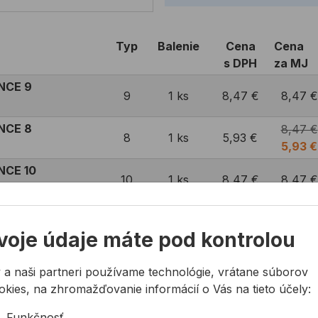
Typ
Balenie
Cena
Cena
s DPH
za MJ
NCE 9
9
1 ks
8,47 €
8,47 €
NCE 8
8,47 €
8
1 ks
5,93 €
5,93 €
NCE 10
10
1 ks
8,47 €
8,47 €
voje údaje máte pod kontrolou
 a naši partneri používame technológie, vrátane súborov
okies, na zhromažďovanie informácií o Vás na tieto účely:
Funkčnosť
 odolné proti oderu a roztrhnutiu