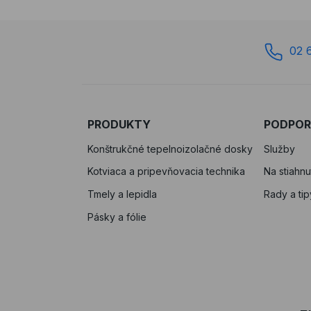
02 
PRODUKTY
PODPO
Konštrukčné tepelnoizolačné dosky
Služby
Kotviaca a pripevňovacia technika
Na stiahnu
Tmely a lepidla
Rady a tip
Pásky a fólie