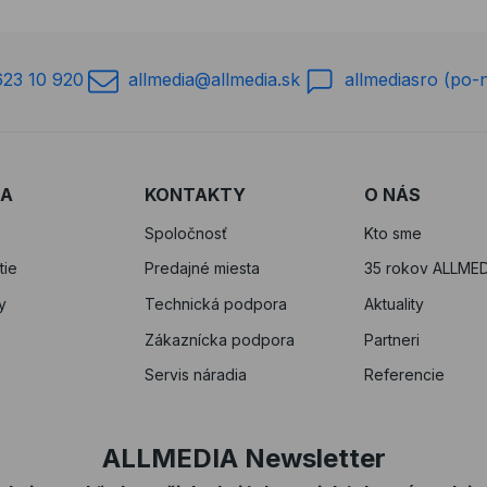
623 10 920
allmedia@allmedia.sk
allmediasro (po-
RA
KONTAKTY
O NÁS
Spoločnosť
Kto sme
tie
Predajné miesta
35 rokov ALLMED
y
Technická podpora
Aktuality
Zákaznícka podpora
Partneri
Servis náradia
Referencie
ALLMEDIA Newsletter