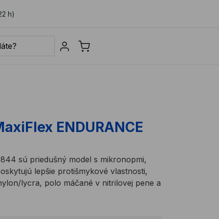
22 h)
Sign in
MaxiFlex ENDURANCE
844 sú priedušný model s mikronopmi,
poskytujú lepšie protišmykové vlastnosti,
ylon/lycra, polo máčané v nitrilovej pene a