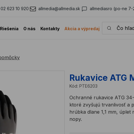
02 623 10 920
allmedia@allmedia.sk
allmediasro (po-ne 7-
Čo hľadáte?
Riešenia
O nás
Kontakty
Akcia a výpredaj
 pomôcky
Rukavice ATG 
Kód:
PTE6203
Ochranné rukavice ATG 34-
ktoré zvyšujú trvanlivosť a 
hrúbka dlane 1,1 mm, úplet n
nopy.