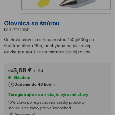
Olovnica so šnúrou
Kód:
PTE20241
Oceľová olovnica s hmotnosťou 150g/300g so
šnúrkou dlhou 15m, prichytená na plastovej
cievke pre použitie na meranie zvislej roviny.
3,68 €
od
/
KS
Skladom
Dodanie do 48 hodín
Zaregistrujte sa a získajte výrazné zľavy
10% zľava po registrácií na všetky produkty.
Individuálne zľavy pre veľkoobchod.
Registrovať