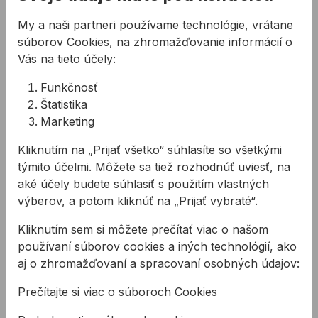
My a naši partneri používame technológie, vrátane
súborov Cookies, na zhromažďovanie informácií o
Vás na tieto účely:
Funkčnosť
Štatistika
Marketing
Kliknutím na „Prijať všetko“ súhlasíte so všetkými
Farba 180 g do šnúry
Šnúra murárska
týmito účelmi. Môžete sa tiež rozhodnúť uviesť, na
1,7mm/50m
aké účely budete súhlasiť s použitím vlastných
výberov, a potom kliknúť na „Prijať vybraté“.
Práškovacia farba do
Štandardná murárska šnúra v
maliarskej šnúry.
rôznych farebných
Kliknutím sem si môžete prečítať viac o našom
prevedeniach.
používaní súborov cookies a iných technológií, ako
aj o zhromažďovaní a spracovaní osobných údajov:
od
2,00 €
od
3,11 €
2,00€ s DPH
3,11€ s DPH
Prečítajte si viac o súboroch Cookies
Na sklade
Na sklade