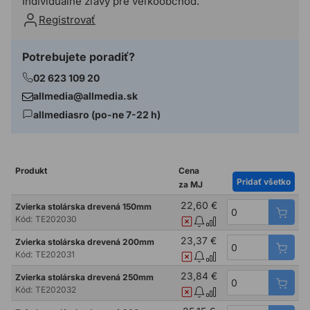
Individuálne zľavy pre veľkoobchod.
Registrovať
Potrebujete poradiť?
02 623 109 20
allmedia@allmedia.sk
allmediasro (po-ne 7-22 h)
Produkt
Cena
Pridať všetko
za MJ
22,60 €
Zvierka stolárska drevená 150mm
Kód:
TE202030
23,37 €
Zvierka stolárska drevená 200mm
Kód:
TE202031
23,84 €
Zvierka stolárska drevená 250mm
Kód:
TE202032