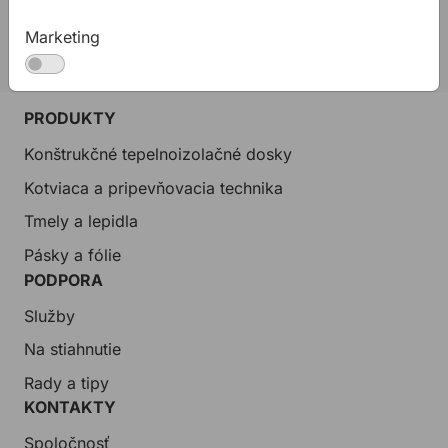
allmedia@allmedia.sk
Marketing
allmediasro (po-ne 7-22 h)
PRODUKTY
Konštrukčné tepelnoizolačné dosky
Kotviaca a pripevňovacia technika
Tmely a lepidla
Pásky a fólie
PODPORA
Služby
Na stiahnutie
Rady a tipy
KONTAKTY
Spoločnosť