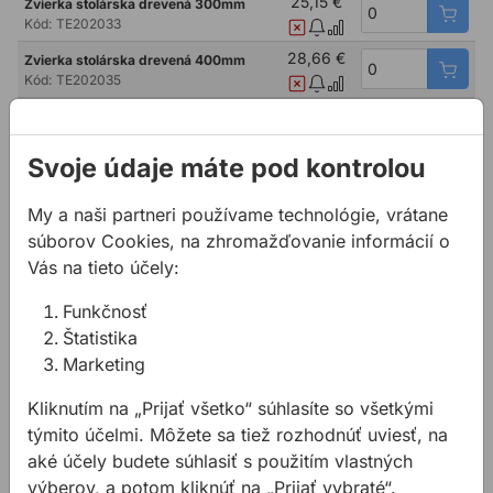
25,15 €
Zvierka stolárska drevená 300mm
Kód:
TE202033
28,66 €
Zvierka stolárska drevená 400mm
Kód:
TE202035
32,03 €
Zvierka stolárska drevená 500mm
Kód:
TE202037
Svoje údaje máte pod kontrolou
34,58 €
Zvierka stolárska drevená 700mm
Kód:
TE202038
My a naši partneri používame technológie, vrátane
37,72 €
Zvierka stolárska drevená 800mm
súborov Cookies, na zhromažďovanie informácií o
Kód:
TE202039
Vás na tieto účely:
34,08 €
Zvierka stolárska drevená 1000mm
Kód:
TE202040
Funkčnosť
Štatistika
39,94 €
Zvierka stolárska drevená 1500mm
Kód:
TE202041
Marketing
44,76 €
Zvierka stolárska drevená 2000mm
Kliknutím na „Prijať všetko“ súhlasíte so všetkými
Kód:
TE202042
týmito účelmi. Môžete sa tiež rozhodnúť uviesť, na
aké účely budete súhlasiť s použitím vlastných
výberov, a potom kliknúť na „Prijať vybraté“.