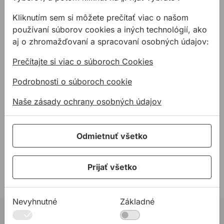
Popis
Kliknutím sem si môžete prečítať viac o našom
Vlastnosti:
používaní súborov cookies a iných technológií, ako
Svorku možno použiť na lepenú plochu o veľkosti
aj o zhromažďovaní a spracovaní osobných údajov:
120 cm2 pri priemernom tlaku 0,3 MPa (približne
Prečítajte si viac o súboroch Cookies
3 kp / cm2)
Pevné a posuvné rameno podpery je vyrobené z
Podrobnosti o súboroch cookie
veľmi kvalitného materiálu podľa normy EN
10025-2
Naše zásady ochrany osobných údajov
Materiál E335 (ČSN 11600)
Povrchová úprava je riešená ochranným náterom
Odmietnuť všetko
Skrutka TR 18 x 4 je vybavená konzervačným
náterom
Drevená rukoväť (prevedenie bezfarebný lak)
Prijať všetko
Nevyhnutné
Základné
02 623 10 920