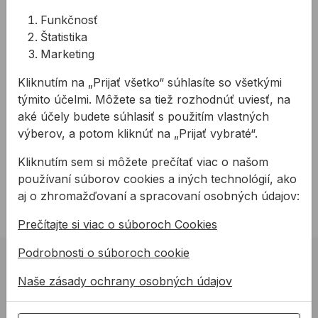
Lopata stredná bez
Násada na hrable
Funkčnosť
násady typ 7130
Štatistika
Marketing
Stredná lopata bez násady
Drevená násada na hrable v
Kliknutím na „Prijať všetko“ súhlasíte so všetkými
typu 7130.
rôznych dĺžkach.
týmito účelmi. Môžete sa tiež rozhodnúť uviesť, na
aké účely budete súhlasiť s použitím vlastných
výberov, a potom kliknúť na „Prijať vybraté“.
5,14 €
/
ks
od
4,10 €
5,14€ s DPH
4,10€ s DPH
Kliknutím sem si môžete prečítať viac o našom
používaní súborov cookies a iných technológií, ako
Na sklade
Na sklade
aj o zhromažďovaní a spracovaní osobných údajov:
Prečítajte si viac o súboroch Cookies
Podrobnosti o súboroch cookie
02 623 10 920
Naše zásady ochrany osobných údajov
allmedia@allmedia.sk
allmediasro (po-ne 7-22 h)