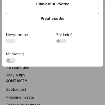
Odmietnuť všetko
PRODUKTY
Prijať všetko
Konštrukčné tepelnoizolačné dosky
Kotviaca a pripevňovacia technika
Nevyhnutné
Základné
Tmely a lepidla
Pásky a fólie
PODPORA
Marketing
Služby
Na stiahnutie
Rady a tipy
KONTAKTY
Spoločnosť
Predajné miesta
Technická podpora