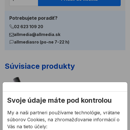
Potrebujete poradiť?
02 623 109 20
allmedia@allmedia.sk
allmediasro (po-ne 7-22 h)
Súvisiace produkty
Lopata stredná bez násady typ 7130
Násada na hrable
Svoje údaje máte pod kontrolou
My a naši partneri používame technológie, vrátane
súborov Cookies, na zhromažďovanie informácií o
Vás na tieto účely: