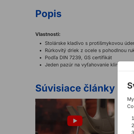
Popis
Vlastnosti:
Stolárske kladivo s protišmykovou úd
Rúrkovitý driek z ocele s pohodlnou r
Podľa DIN 7239, GS certifikát
Jeden pazúr na vyťahovanie klincov
S
Súvisiace články
My
Co