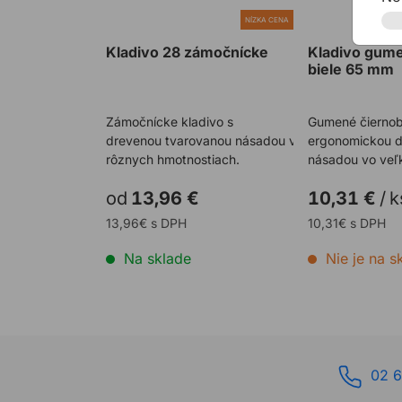
NÍZKA CENA
Kladivo 28 zámočnícke
Kladivo gume
biele 65 mm
Zámočnícke kladivo s
Gumené čiernobi
drevenou tvarovanou násadou v
ergonomickou 
rôznych hmotnostiach.
násadou vo veľ
od
13,96 €
10,31 €
/
k
13,96€ s DPH
10,31€ s DPH
Na sklade
Nie je na s
02 6