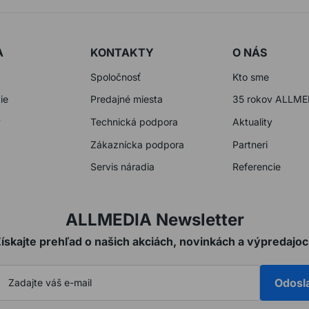
A
KONTAKTY
O NÁS
Spoločnosť
Kto sme
ie
Predajné miesta
35 rokov ALLME
y
Technická podpora
Aktuality
Zákaznícka podpora
Partneri
Servis náradia
Referencie
ALLMEDIA Newsletter
ískajte prehľad o našich akciách, novinkách a výpredajo
Odosl