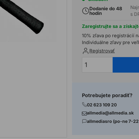
Naj
Dodanie do 48
hodín
s D
Zaregistrujte sa a získaj
10% zľava po registrácií n
Individuálne zľavy pre ve
Registrovať
Potrebujete poradiť?
02 623 109 20
allmedia@allmedia.sk
allmediasro (po-ne 7-22