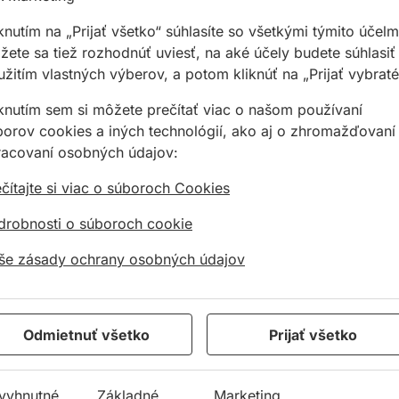
knutím na „Prijať všetko“ súhlasíte so všetkými týmito účelm
ete sa tiež rozhodnúť uviesť, na aké účely budete súhlasiť
žitím vlastných výberov, a potom kliknúť na „Prijať vybraté
iknutím sem si môžete prečítať viac o našom používaní
borov cookies a iných technológií, ako aj o zhromažďovaní
racovaní osobných údajov:
čítajte si viac o súboroch Cookies
drobnosti o súboroch cookie
né čierno-biele 65 mm
Kladivo murárske s násadou 750g
še zásady ochrany osobných údajov
Odmietnuť všetko
Prijať všetko
vyhnutné
Základné
Marketing