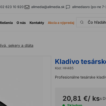
02 623 10 920
allmedia@allmedia.sk
allmediasro (po-ne 7-
Čo hľadáte?
Riešenia
O nás
Kontakty
Akcia a výpredaj
ivá, sekery a dláta
Kladivo tesárs
Kód:
HH485
Profesionálne tesárske kla
20,81 €
/ ks
s 
Skladom