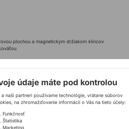
erovou plochou a magnetickým držiakom klincov
ukoväťou
voje údaje máte pod kontrolou
 a naši partneri používame technológie, vrátane súborov
okies, na zhromažďovanie informácií o Vás na tieto účely:
Funkčnosť
Štatistika
Marketing