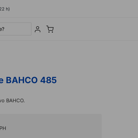
22 h)
Sign in
ke BAHCO 485
divo BAHCO.
DPH