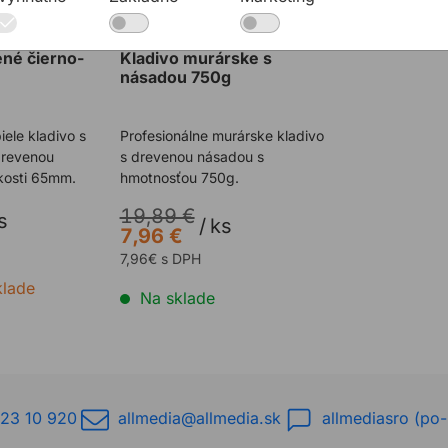
né čierno-
Kladivo murárske s
násadou 750g
ele kladivo s
Profesionálne murárske kladivo
drevenou
s drevenou násadou s
kosti 65mm.
hmotnosťou 750g.
19,89 €
s
/
ks
7,96 €
7,96€ s DPH
klade
Na sklade
23 10 920
allmedia@allmedia.sk
allmediasro (po-