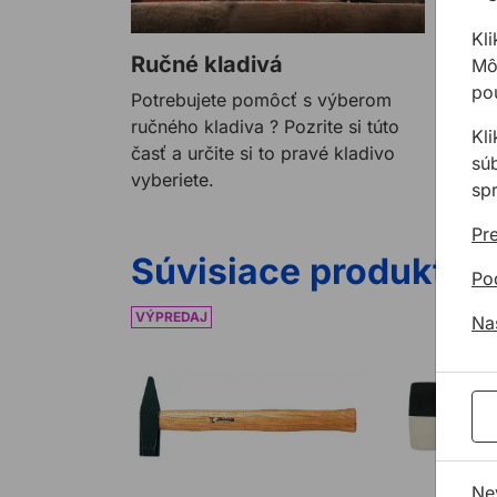
Kli
Ručné kladivá
Môž
pou
Potrebujete pomôcť s výberom
ručného kladiva ? Pozrite si túto
Kl
časť a určite si to pravé kladivo
sú
vyberiete.
sp
Pre
Súvisiace produkty
Po
Kladivo 28 zámočnícke
Kladivo gume
Na
Ne