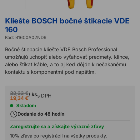
Kliešte BOSCH bočné štikacie VDE
160
Kód:
B1600A02ND9
Bočné štiepacie kliešte VDE Bosch Professional
umožňujú uchopiť alebo vyťahovať predmety. klince,
alebo štíkať káble, a to aj keď dôjde k nečakanému
kontaktu s komponentmi pod napätím.
32,23 €
/ ks
s DPH
19,34 €
Skladom
Dodanie do 48 hodín
Zaregistrujte sa a získajte výrazné zľavy
10% zľava po registrácií na všetky produkty.