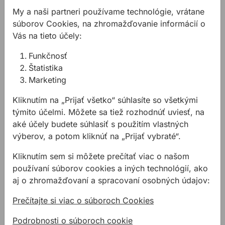
Odolné a robustné kliešte vyrobené z chróm-
My a naši partneri používame technológie, vrátane
vanádiovej ocele
súborov Cookies, na zhromažďovanie informácií o
Vás na tieto účely:
Použitie:
Funkčnosť
Štatistika
Marketing
strihanie
Kliknutím na „Prijať všetko“ súhlasíte so všetkými
Technické parametre:
týmito účelmi. Môžete sa tiež rozhodnúť uviesť, na
Typ klieští: Diagonálny bočný nôž
aké účely budete súhlasiť s použitím vlastných
Hmotnosť: 0,228 kg
výberov, a potom kliknúť na „Prijať vybraté“.
Materiál: Chróm-vanádium
Maximálne napätie: 1000V
Kliknutím sem si môžete prečítať viac o našom
používaní súborov cookies a iných technológií, ako
aj o zhromažďovaní a spracovaní osobných údajov:
Prečítajte si viac o súboroch Cookies
Podrobnosti o súboroch cookie