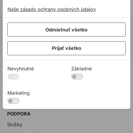
Naše zásady ochrany osobných údajov
02 623 10 920
Odmietnuť všetko
allmedia@allmedia.sk
allmediasro (po-ne 7-22 h)
Prijať všetko
PRODUKTY
Nevyhnutné
Základné
Konštrukčné tepelnoizolačné dosky
Kotviaca a pripevňovacia technika
Marketing
Tmely a lepidla
Pásky a fólie
PODPORA
Služby