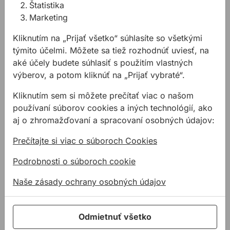
Štatistika
dotiahnuť ? Poradíme Vám
Marketing
s výberom správneho
nástroja.
Kliknutím na „Prijať všetko“ súhlasíte so všetkými
týmito účelmi. Môžete sa tiež rozhodnúť uviesť, na
aké účely budete súhlasiť s použitím vlastných
Súvisiace produkty
výberov, a potom kliknúť na „Prijať vybraté“.
Sada náradia PROXXON GOLA 23080 1/4" 36ks
Kliknutím sem si môžete prečítať viac o našom
používaní súborov cookies a iných technológií, ako
aj o zhromažďovaní a spracovaní osobných údajov:
Prečítajte si viac o súboroch Cookies
Podrobnosti o súboroch cookie
Naše zásady ochrany osobných údajov
Sada náradia PROXXON
GOLA 23080 1/4" 36ks
Odmietnuť všetko