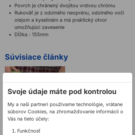
Povrch je chránený dvojitou vrstvou chrómu
Rukoväť je z odolného neoprénu, odolného voči
olejom a kyselinám a má praktický otvor
umožňujúci zavesenie
Dĺžka : 155mm
Súvisiace články
Svoje údaje máte pod kontrolou
My a naši partneri používame technológie, vrátane
Doťahovanie 6-
súborov Cookies, na zhromažďovanie informácií o
hranných skrutiek a
Vás na tieto účely:
matíc
Funkčnosť
Potrebujete niečo