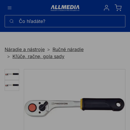
Sign in
Čo hľadáte?
Náradie a nástroje
Ručné náradie
Kľúče, račne, gola sady