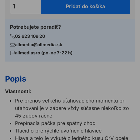
Pridať do košíka
Potrebujete poradiť?
02 623 109 20
allmedia@allmedia.sk
allmediasro (po-ne 7-22 h)
Popis
Vlastnosti:
Pre prenos veľkého uťahovacieho momentu pri
uťahovaní je v zábere vždy súčasne niekoľko zo
45 zubov račne
Prepínacia páčka pre spätný chod
Tlačidlo pre rýchle uvoľnenie hlavice
Hlava a telo je vykuté z jedného kusu CrV ocele