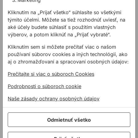
Marketing
s výberom správneho
Kliknutím na „Prijať všetko“ súhlasíte so všetkými
nástroja.
týmito účelmi. Môžete sa tiež rozhodnúť uviesť, na
aké účely budete súhlasiť s použitím vlastných
výberov, a potom kliknúť na „Prijať vybraté“.
Súvisiace produkty
Kľúč vidlicový DIN895
Kliknutím sem si môžete prečítať viac o našom
používaní súborov cookies a iných technológií, ako
aj o zhromažďovaní a spracovaní osobných údajov:
Prečítajte si viac o súboroch Cookies
Podrobnosti o súboroch cookie
NÍZKA CENA
Naše zásady ochrany osobných údajov
Kľúč vidlicový
DIN895
Odmietnuť všetko
Obojstranný vidlicový
kľúč v rôznych
rozmeroch.