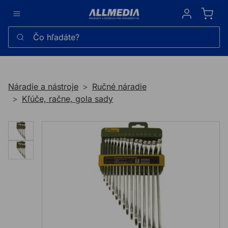
Sign in
Čo hľadáte?
Náradie a nástroje
Ručné náradie
Kľúče, račne, gola sady