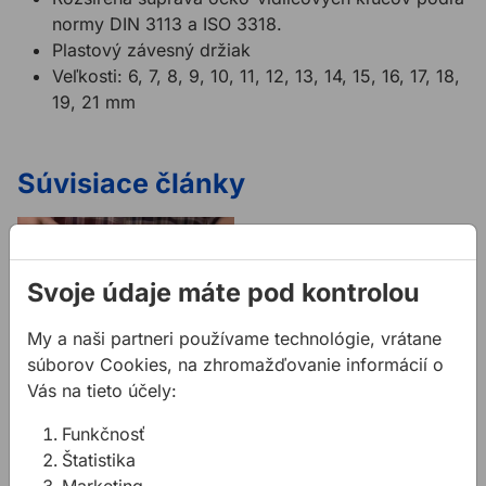
normy DIN 3113 a ISO 3318.
Plastový závesný držiak
Veľkosti: 6, 7, 8, 9, 10, 11, 12, 13, 14, 15, 16, 17, 18,
19, 21 mm
Súvisiace články
Svoje údaje máte pod kontrolou
My a naši partneri používame technológie, vrátane
súborov Cookies, na zhromažďovanie informácií o
Doťahovanie 6-
Vás na tieto účely:
hranných skrutiek a
matíc
Funkčnosť
Potrebujete niečo
Štatistika
dotiahnuť ? Poradíme Vám