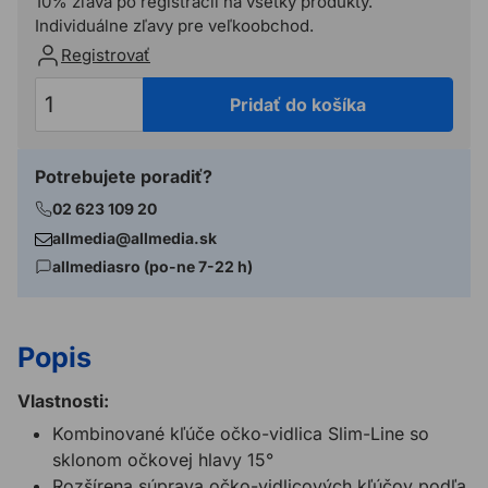
10% zľava po registrácií na všetky produkty.
Individuálne zľavy pre veľkoobchod.
Registrovať
Pridať do košíka
Potrebujete poradiť?
02 623 109 20
allmedia@allmedia.sk
allmediasro (po-ne 7-22 h)
Popis
Vlastnosti:
Kombinované kľúče očko-vidlica Slim-Line so
sklonom očkovej hlavy 15°
Rozšírena súprava očko-vidlicových kľúčov podľa