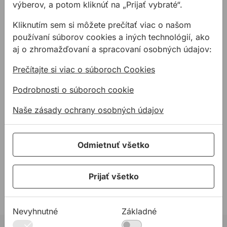
výberov, a potom kliknúť na „Prijať vybraté“.
Kliknutím sem si môžete prečítať viac o našom
používaní súborov cookies a iných technológií, ako
aj o zhromažďovaní a spracovaní osobných údajov:
Náhradné čepele do
Nôž KNIPEX 1620 165SB
orezávacích nožov
na káble
Prečítajte si viac o súboroch Cookies
Podrobnosti o súboroch cookie
Náhradné čepele do nožov v
Profesionálny nôž na
rôznych variantách balené v
odizolovanie káblov.
Naše zásady ochrany osobných údajov
plastovej krabičke po 10
kusoch.
od
0,82 €
36,46 €
/
ks
Odmietnuť všetko
0,82€ s DPH
36,46€ s DPH
Na sklade
Na sklade
Prijať všetko
Nevyhnutné
Základné