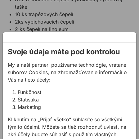
taške
10 ks trapézových čepelí
2ks vypichovacích čepelí
2 ks čepelí na linoleum
5ks háčkových čepelí
Technické parametre:
Svoje údaje máte pod kontrolou
Celková dĺžka (mm): 160
Dĺžka čepele (mm): 28
My a naši partneri používame technológie, vrátane
Hmotnosť: 0.6 kg
súborov Cookies, na zhromažďovanie informácií o
Vás na tieto účely:
Funkčnosť
Súvisiace produkty
Štatistika
Náhradné čepele do orezávacích nožov
Nôž KNIPEX 1620 165SB na 
Marketing
Kliknutím na „Prijať všetko“ súhlasíte so všetkými
týmito účelmi. Môžete sa tiež rozhodnúť uviesť, na
aké účely budete súhlasiť s použitím vlastných