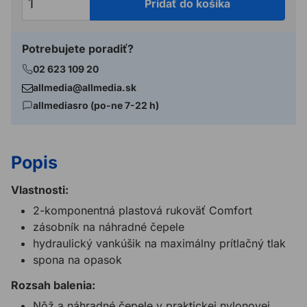
Pridať do košíka
Potrebujete poradiť?
02 623 109 20
allmedia@allmedia.sk
allmediasro (po-ne 7-22 h)
Popis
Vlastnosti:
2-komponentná plastová rukoväť Comfort
zásobník na náhradné čepele
hydraulický vankúšik na maximálny prítlačný tlak
spona na opasok
Rozsah balenia:
Nôž a náhradné čepele v praktickej nylonovej