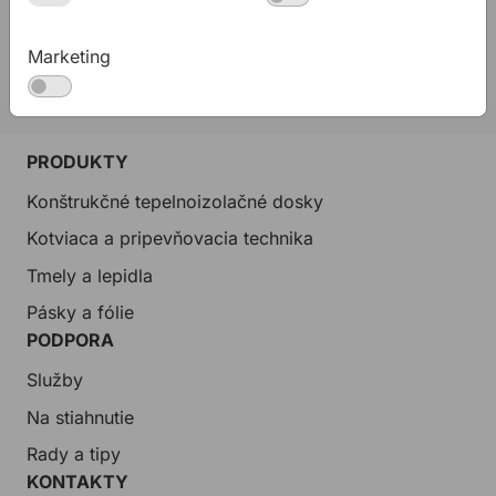
02 623 10 920
allmedia@allmedia.sk
Marketing
allmediasro (po-ne 7-22 h)
PRODUKTY
Konštrukčné tepelnoizolačné dosky
Kotviaca a pripevňovacia technika
Tmely a lepidla
Pásky a fólie
PODPORA
Služby
Na stiahnutie
Rady a tipy
KONTAKTY