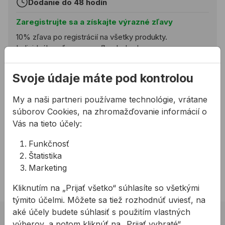
Dodanie do 48 hodín
Zaregistrujte sa a získajte výrazné zľavy
10% zľava po registrácií na všetky produkty.
Individuálne zľavy pre veľkoobchod.
Registrovať
Svoje údaje máte pod kontrolou
Pridať do košíka
My a naši partneri používame technológie, vrátane
súborov Cookies, na zhromažďovanie informácií o
Potrebujete poradiť?
Vás na tieto účely:
02 623 109 20
Funkčnosť
allmedia@allmedia.sk
Štatistika
allmediasro (po-ne 7-22 h)
Marketing
Kliknutím na „Prijať všetko“ súhlasíte so všetkými
týmito účelmi. Môžete sa tiež rozhodnúť uviesť, na
aké účely budete súhlasiť s použitím vlastných
02 623 10 920
výberov, a potom kliknúť na „Prijať vybraté“.