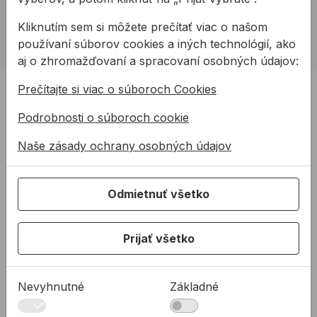
allmedia@allmedia.sk
Kliknutím sem si môžete prečítať viac o našom
allmediasro (po-ne 7-22 h)
používaní súborov cookies a iných technológií, ako
aj o zhromažďovaní a spracovaní osobných údajov:
PRODUKTY
Prečítajte si viac o súboroch Cookies
Konštrukčné tepelnoizolačné dosky
Podrobnosti o súboroch cookie
Kotviaca a pripevňovacia technika
Naše zásady ochrany osobných údajov
Tmely a lepidla
Pásky a fólie
Odmietnuť všetko
PODPORA
Služby
Prijať všetko
Na stiahnutie
Rady a tipy
Nevyhnutné
Základné
KONTAKTY