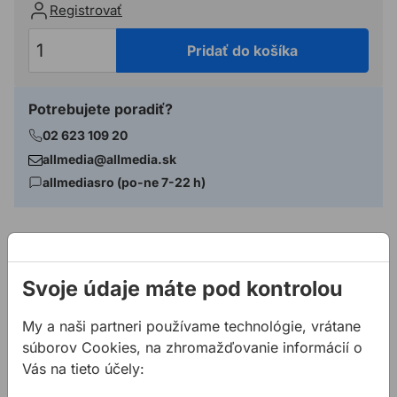
Registrovať
Pridať do košíka
Potrebujete poradiť?
02 623 109 20
allmedia@allmedia.sk
allmediasro (po-ne 7-22 h)
Popis
Svoje údaje máte pod kontrolou
Vlastnosti:
Tradičná rámová píla na kov
My a naši partneri používame technológie, vrátane
Jednoduché používanie
súborov Cookies, na zhromažďovanie informácií o
Možnosť upnutia listu taktiež pod 90° uhlom pre
Vás na tieto účely:
odrezávanie krajov