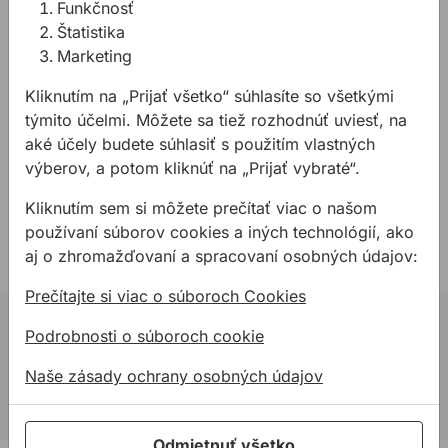
Dodáva sa s 300 mm (12") bezpečným a
Funkčnosť
netrieštivým bi-metalovým pílovým listom
Štatistika
Sandflex® s 24 zubami na palec s vynikajúcim
Marketing
rezným výkonom
Kliknutím na „Prijať všetko“ súhlasíte so všetkými
Technické parametre:
týmito účelmi. Môžete sa tiež rozhodnúť uviesť, na
aké účely budete súhlasiť s použitím vlastných
Celková dĺžka: 517mm
výberov, a potom kliknúť na „Prijať vybraté“.
Dĺžka pílového listu: 300mm
Výška: 100mm
Kliknutím sem si môžete prečítať viac o našom
Hmotnosť: 500g
používaní súborov cookies a iných technológií, ako
aj o zhromažďovaní a spracovaní osobných údajov:
Prečítajte si viac o súboroch Cookies
02 623 10 920
Podrobnosti o súboroch cookie
allmedia@allmedia.sk
Naše zásady ochrany osobných údajov
allmediasro (po-ne 7-22 h)
Odmietnuť všetko