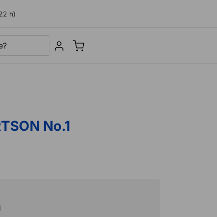
22 h)
Sign in
RTSON No.1
H