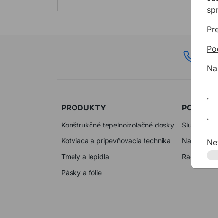
sp
Pre
Po
02 6
Na
PRODUKTY
PODPOR
Konštrukčné tepelnoizolačné dosky
Služby
Kotviaca a pripevňovacia technika
Na stiahnut
Ne
Tmely a lepidla
Rady a tip
Pásky a fólie