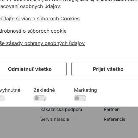
racovaní osobných údajov:
čítajte si viac o súboroch Cookies
drobnosti o súboroch cookie
23 10 920
allmedia@allmedia.sk
allmediasro (po-
še zásady ochrany osobných údajov
A
KONTAKTY
O NÁS
Odmietnuť všetko
Prijať všetko
Spoločnosť
Kto sme
ie
Predajné miesta
35 rokov ALLME
vyhnutné
Základné
Marketing
y
Technická podpora
Aktuality
Zákaznícka podpora
Partneri
Servis náradia
Referencie