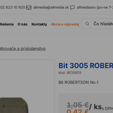
02 623 10 920
allmedia@allmedia.sk
allmediasro (po-ne 7-
Čo hľadáte?
Riešenia
O nás
Kontakty
Akcia a výpredaj
utkovače a príslušenstvo
Bit 3005 ROBE
Kód:
BE10605
Bit ROBERTSON No.1
1,05 €
/ ks
s DP
0,42 €