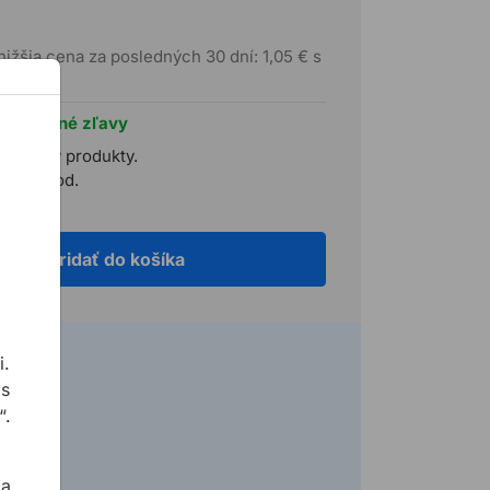
nižšia cena za posledných 30 dní: 1,05 € s
H
te výrazné zľavy
a všetky produkty.
ľkoobchod.
Pridať do košíka
i.
 s
“.
 h)
 a