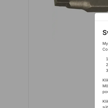
S
My
Co
Kli
Môž
pou
Kl
sú