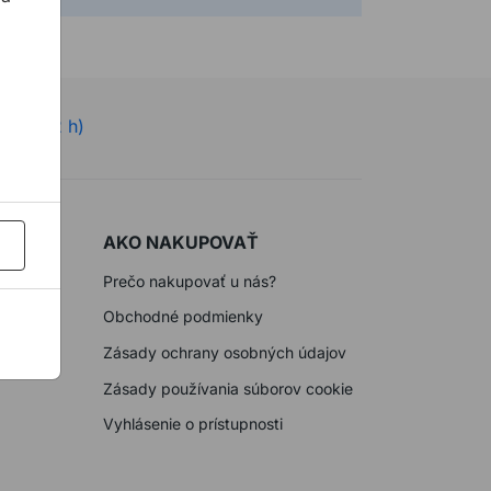
ne 7-22 h)
AKO NAKUPOVAŤ
Prečo nakupovať u nás?
DIA
Obchodné podmienky
Zásady ochrany osobných údajov
Zásady používania súborov cookie
Vyhlásenie o prístupnosti