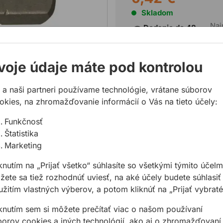
Skladom
Naj
Dodanie do 48
hodín
DP
Zaregistrujte sa a získaj
voje údaje máte pod kontrolou
10% zľava po registrácií n
Individuálne zľavy pre ve
 a naši partneri používame technológie, vrátane súborov
Registrovať
okies, na zhromažďovanie informácií o Vás na tieto účely:
Funkčnosť
Štatistika
Marketing
knutím na „Prijať všetko“ súhlasíte so všetkými týmito účelm
Potrebujete poradiť?
ete sa tiež rozhodnúť uviesť, na aké účely budete súhlasiť
02 623 109 20
žitím vlastných výberov, a potom kliknúť na „Prijať vybraté
allmedia@allmedia.sk
iknutím sem si môžete prečítať viac o našom používaní
allmediasro (po-ne 7-22
borov cookies a iných technológií, ako aj o zhromažďovaní