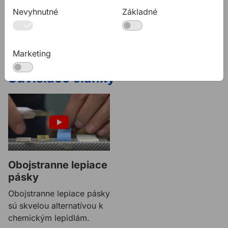
Na stiahnutie
Nevyhnutné
Základné
TL TRANSFER
PDF
Technický list pre obojstranne lepiacu pásku
TRANSFER
Marketing
Súvisiace články
Obojstranne lepiace
pásky
Obojstranne lepiace pásky
sú skvelou alternatívou k
chemickým lepidlám.