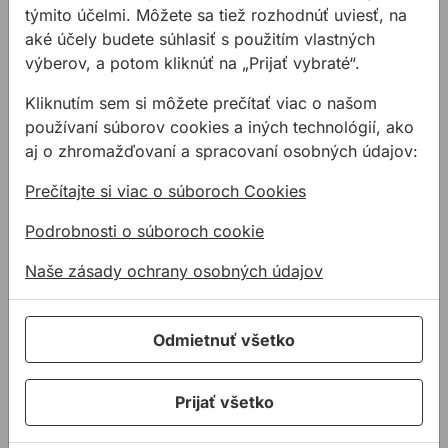
odstrániť čističom ALLMEDIA IPA
týmito účelmi. Môžete sa tiež rozhodnúť uviesť, na
aké účely budete súhlasiť s použitím vlastných
Vlastnosti:
výberov, a potom kliknúť na „Prijať vybraté“.
nosič odolný voči pretrhnutiu
veľmi vysoká dotyková lepivosť
Kliknutím sem si môžete prečítať viac o našom
veľmi vysoká odolnosť voči starnutiu
používaní súborov cookies a iných technológií, ako
aj o zhromažďovaní a spracovaní osobných údajov:
Rozmery a balenie:
19mm/50m
Prečítajte si viac o súboroch Cookies
25mm/50m
Podrobnosti o súboroch cookie
30mm/50m
38mm/50m
Naše zásady ochrany osobných údajov
50mm/50m
iné rozmery na vyžiadanie
Odmietnuť všetko
Farba:
transparent
Prijať všetko