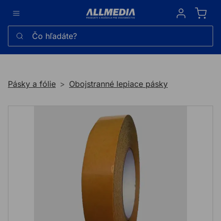
Sign in
Čo hľadáte?
Pásky a fólie
Obojstranné lepiace pásky