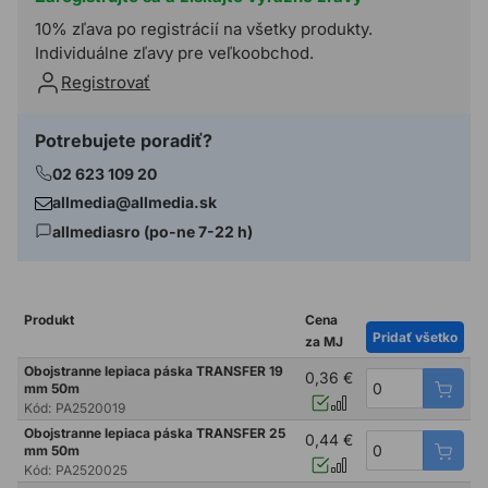
10% zľava po registrácií na všetky produkty.
Individuálne zľavy pre veľkoobchod.
Registrovať
Potrebujete poradiť?
02 623 109 20
allmedia@allmedia.sk
allmediasro (po-ne 7-22 h)
Produkt
Cena
Pridať všetko
za MJ
Obojstranne lepiaca páska TRANSFER 19
0,36 €
mm 50m
Kód:
PA2520019
Obojstranne lepiaca páska TRANSFER 25
0,44 €
mm 50m
Kód:
PA2520025