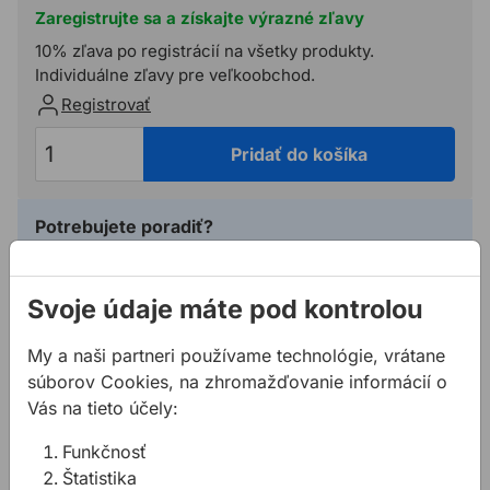
Zaregistrujte sa a získajte výrazné zľavy
10% zľava po registrácií na všetky produkty.
Individuálne zľavy pre veľkoobchod.
Registrovať
Pridať do košíka
Potrebujete poradiť?
02 623 109 20
allmedia@allmedia.sk
Svoje údaje máte pod kontrolou
allmediasro (po-ne 7-22 h)
My a naši partneri používame technológie, vrátane
súborov Cookies, na zhromažďovanie informácií o
Popis
Vás na tieto účely:
Funkčnosť
Technické parametre:
Štatistika
Farba: čierna