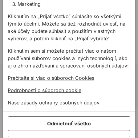
Marketing
Šírka: 50cm
Dĺžka: cca. 100m (v závislosti od hmotnosti)
Kliknutím na „Prijať všetko“ súhlasíte so všetkými
Hrúbka: 23micron
týmito účelmi. Môžete sa tiež rozhodnúť uviesť, na
Hmotnosť: 1,5kg
aké účely budete súhlasiť s použitím vlastných
výberov, a potom kliknúť na „Prijať vybraté“.
Kliknutím sem si môžete prečítať viac o našom
používaní súborov cookies a iných technológií, ako
aj o zhromažďovaní a spracovaní osobných údajov:
02 623 10 920
Prečítajte si viac o súboroch Cookies
allmedia@allmedia.sk
Podrobnosti o súboroch cookie
allmediasro (po-ne 7-22 h)
Naše zásady ochrany osobných údajov
PRODUKTY
Odmietnuť všetko
Konštrukčné tepelnoizolačné dosky
Kotviaca a pripevňovacia technika