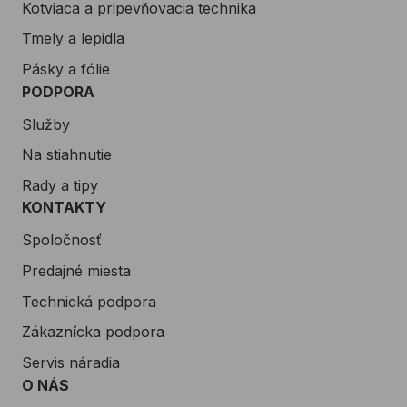
Music lounge pre
Kotviaca a pripevňovacia technika
jedinečné eventy, fitness a
Tmely a lepidla
podzemnú garáž pre 100
vozidiel.
Pásky a fólie
PODPORA
Služby
Na stiahnutie
Rady a tipy
KONTAKTY
Spoločnosť
Predajné miesta
Technická podpora
Zákaznícka podpora
Servis náradia
O NÁS