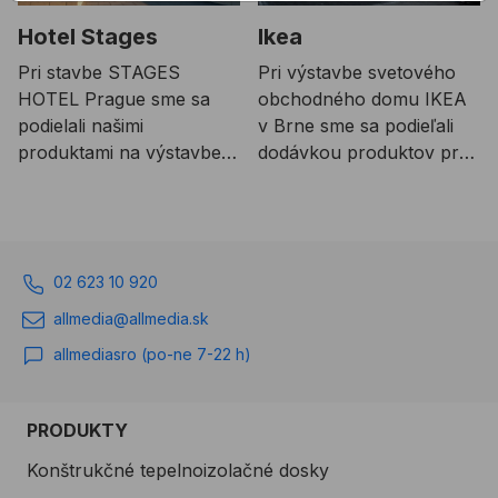
Hotel Stages
Ikea
Pri stavbe STAGES
Pri výstavbe svetového
HOTEL Prague sme sa
obchodného domu IKEA
podielali našimi
v Brne sme sa podieľali
produktami na výstavbe
dodávkou produktov pre
jeho fasádneho plášťa.
fasádny plášť. Išlo o
Hotel ponúka 300 izieb
omietateľné pásky,
vrátane 27 apartmánov, 6
tesniace hliníkové fólie a
multifunkčných
ochranné fólie,
02 623 10 920
konferenčných
polyuretánové peny a
miestností, moderný
hybridné lepiace tmely a
allmedia@allmedia.sk
Backstage Bar s
kontaktné lepidlá na
allmediasro (po-ne 7-22 h)
vonkajšou terasou a
fasádne fólie.
štýlovú reštauráciu s
prístupom do vnútorného
PRODUKTY
átria v celkovej kapacite
Konštrukčné tepelnoizolačné dosky
až 270 hostí, unikátny