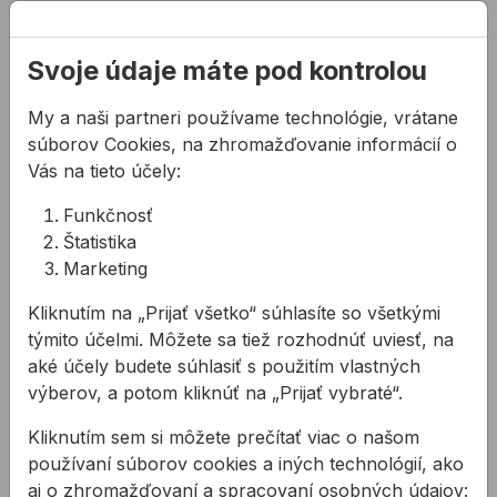
Popis
Svoje údaje máte pod kontrolou
Vlastnosti:
pevnosť lepidla: 16 N / 25 mm (+/- 5%)
My a naši partneri používame technológie, vrátane
dĺžková tolerancia: +/- 0,3 m
súborov Cookies, na zhromažďovanie informácií o
čírková tolerancia: +/- 3 mm
Vás na tieto účely:
teplotná odolnosť: od -30°C do +100 °C
Funkčnosť
maximálne predĺženie: 3%
Štatistika
trieda horľavosti: M-1
Marketing
tvarovateľná hliníková páska na báze hliníkovej
fólie a akrylátového lepidla
Kliknutím na „Prijať všetko“ súhlasíte so všetkými
je veľmi pružná, vyznačuje sa dobrou
týmito účelmi. Môžete sa tiež rozhodnúť uviesť, na
priľnavosťou, prispôsobiteľnosťou, odolnosťou vo
aké účely budete súhlasiť s použitím vlastných
vlhkom prostredí, parotesnosťou, vysokou
výberov, a potom kliknúť na „Prijať vybraté“.
vodivosťou a odolnosťou voči starnutiu
Kliknutím sem si môžete prečítať viac o našom
Použitie:
používaní súborov cookies a iných technológií, ako
používa sa najmä v priemyselnej výrobe
aj o zhromažďovaní a spracovaní osobných údajov: