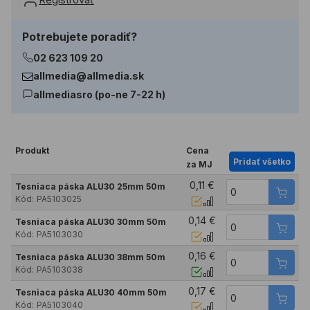
Potrebujete poradiť?
02 623 109 20
allmedia@allmedia.sk
allmediasro (po-ne 7-22 h)
Produkt
Cena
Pridať všetko
za MJ
0,11 €
Tesniaca páska ALU30 25mm 50m
Kód:
PA5103025
0,14 €
Tesniaca páska ALU30 30mm 50m
Kód:
PA5103030
0,16 €
Tesniaca páska ALU30 38mm 50m
Kód:
PA5103038
0,17 €
Tesniaca páska ALU30 40mm 50m
Kód:
PA5103040