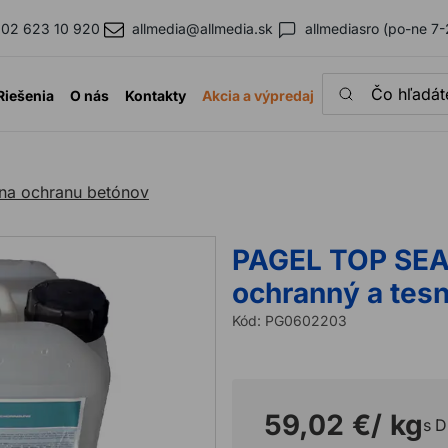
02 623 10 920
allmedia@allmedia.sk
allmediasro (po-ne 7-
Čo hľadáte?
Riešenia
O nás
Kontakty
Akcia a výpredaj
na ochranu betónov
PAGEL TOP SEAL
ochranný a tesn
Kód:
PG0602203
59,02 €
/ kg
s 