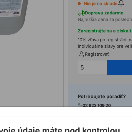
Nie je na sklade
Doprava zadarmo
Najnižšia cena za posledn
Zaregistrujte sa a získaj
10% zľava po registrácií n
Individuálne zľavy pre ve
Registrovať
Potrebujete poradiť?
02 623 109 20
allmedia@allmedia.sk
allmediasro (po-ne 7-22
voje údaje máte pod kontrolou