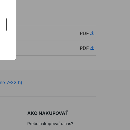
PDF
PDF
ne 7-22 h)
AKO NAKUPOVAŤ
Prečo nakupovať u nás?