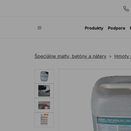
Produkty
Podpora
Špeciálne malty, betóny a nátery
Hmoty 