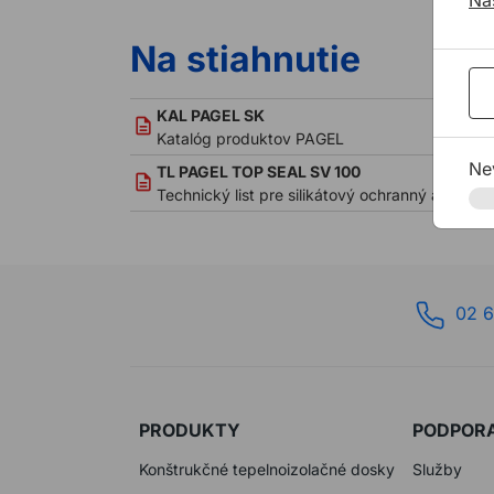
Na
Na stiahnutie
KAL PAGEL SK
Katalóg produktov PAGEL
Ne
TL PAGEL TOP SEAL SV 100
Technický list pre silikátový ochranný a tesni
02 6
PRODUKTY
PODPOR
Konštrukčné tepelnoizolačné dosky
Služby