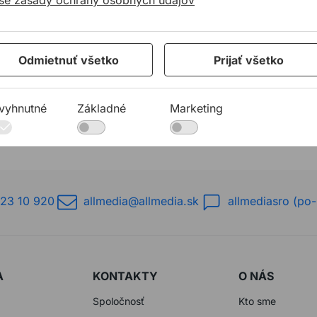
še zásady ochrany osobných údajov
Odmietnuť všetko
Prijať všetko
vyhnutné
Základné
Marketing
aci náter TOP SEAL SV 100
23 10 920
allmedia@allmedia.sk
allmediasro (po-
A
KONTAKTY
O NÁS
Spoločnosť
Kto sme