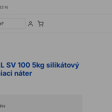
22 h)
Sign in
 SV 100 5kg silikátový
iaci náter
DPH