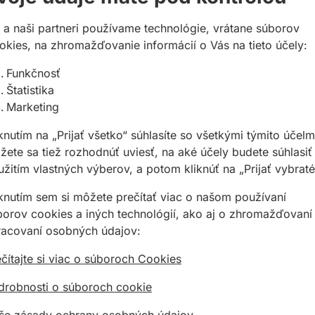
 a naši partneri používame technológie, vrátane súborov
okies, na zhromažďovanie informácií o Vás na tieto účely:
Funkčnosť
Štatistika
Marketing
prienikom kvapalín
knutím na „Prijať všetko“ súhlasíte so všetkými týmito účelm
 v kontakte s pitnou vodou
ete sa tiež rozhodnúť uviesť, na aké účely budete súhlasiť
žitím vlastných výberov, a potom kliknúť na „Prijať vybraté
iknutím sem si môžete prečítať viac o našom používaní
borov cookies a iných technológií, ako aj o zhromažďovaní
racovaní osobných údajov:
otrubí
čítajte si viac o súboroch Cookies
emickým zaťažením
drobnosti o súboroch cookie