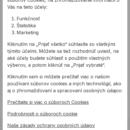
súborov Cookies, na zhromažďovanie informácií o
Hrúbka vrstvy: 10-100
Vás na tieto účely:
Balenie 25kg
Funkčnosť
Použitie:
Štatistika
priemyselné podlahy
Marketing
sklady
hangáre pre lietadlá
Kliknutím na „Prijať všetko“ súhlasíte so všetkými
vozové parky a garáže
týmito účelmi. Môžete sa tiež rozhodnúť uviesť, na
opravy dielní a garáží
aké účely budete súhlasiť s použitím vlastných
výstaviská a trhoviská
výberov, a potom kliknúť na „Prijať vybraté“.
Kliknutím sem si môžete prečítať viac o našom
Na stiahnutie
používaní súborov cookies a iných technológií, ako
aj o zhromažďovaní a spracovaní osobných údajov:
PDF
PAGEL IB20
Prečítajte si viac o súboroch Cookies
Podrobnosti o súboroch cookie
Naše zásady ochrany osobných údajov
02 623 10 920