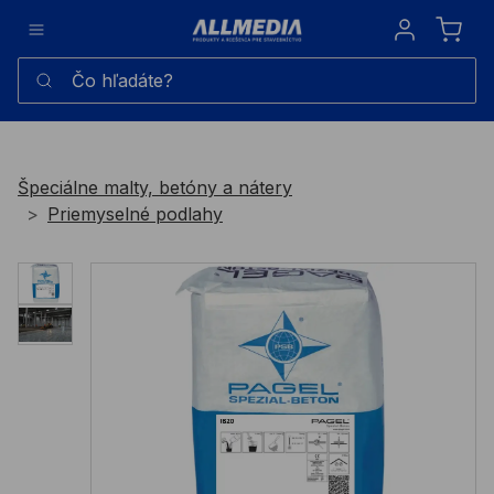
Sign in
Čo hľadáte?
Špeciálne malty, betóny a nátery
Priemyselné podlahy