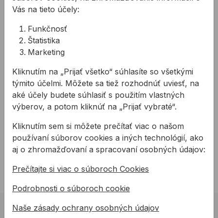
zabraňuje tvorbe zmrašťovacích trhlín
Vás na tieto účely:
Použitie:
Funkčnosť
betónové a sanované plochy
Štatistika
cementové potery
Marketing
betónové tvárnice a prefabrikáty
Kliknutím na „Prijať všetko“ súhlasíte so všetkými
týmito účelmi. Môžete sa tiež rozhodnúť uviesť, na
Na stiahnutie
aké účely budete súhlasiť s použitím vlastných
výberov, a potom kliknúť na „Prijať vybraté“.
KAL PAGEL SK
PDF
Kliknutím sem si môžete prečítať viac o našom
Katalóg produktov PAGEL
používaní súborov cookies a iných technológií, ako
TL PAGEL O1
aj o zhromažďovaní a spracovaní osobných údajov:
PDF
Technický list pre roztok na ochranu betónových
plôch pred odparovaním O1
Prečítajte si viac o súboroch Cookies
Podrobnosti o súboroch cookie
Naše zásady ochrany osobných údajov
02 623 10 920