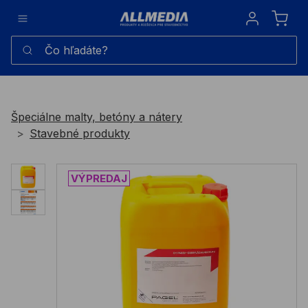
Sign in
Čo hľadáte?
Špeciálne malty, betóny a nátery
Stavebné produkty