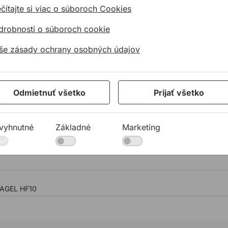
čítajte si viac o súboroch Cookies
AfStb (VVeBMR) “Výroba a použitie cementového
drobnosti o súboroch cookie
ty" (QDB)
še zásady ochrany osobných údajov
9001 : 2015
Odmietnuť všetko
Prijať všetko
vyhnutné
Základné
Marketing
ostnú zálievku PAGEL HF10
 PAGEL HF10