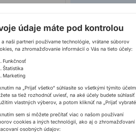
voje údaje máte pod kontrolou
 a naši partneri používame technológie, vrátane súborov
okies, na zhromažďovanie informácií o Vás na tieto účely:
Funkčnosť
dňoch
Štatistika
vou aj na väčšie vzdialenosti
Marketing
ích teplotách
vaných prvkov je spoľahlivé vďaka kontrolovanému
knutím na „Prijať všetko“ súhlasíte so všetkými týmito účelm
ete sa tiež rozhodnúť uviesť, na aké účely budete súhlasiť
žitím vlastných výberov, a potom kliknúť na „Prijať vybraté
iknutím sem si môžete prečítať viac o našom používaní
štrukcií
borov cookies a iných technológií, ako aj o zhromažďovaní
racovaní osobných údajov: