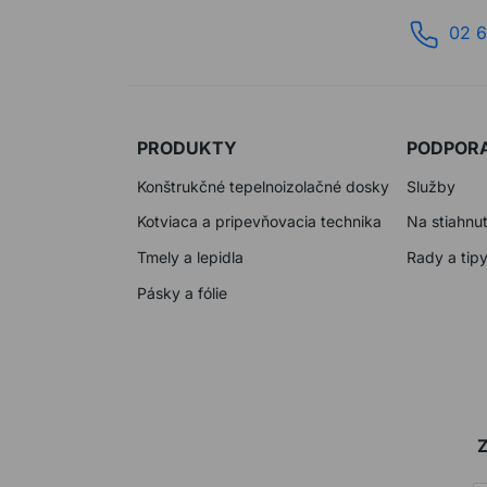
02 6
PRODUKTY
PODPOR
Konštrukčné tepelnoizolačné dosky
Služby
Kotviaca a pripevňovacia technika
Na stiahnut
Tmely a lepidla
Rady a tip
Pásky a fólie
Z