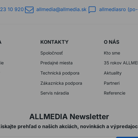
23 10 920
allmedia@allmedia.sk
allmediasro (po-
A
KONTAKTY
O NÁS
Spoločnosť
Kto sme
ie
Predajné miesta
35 rokov ALLME
y
Technická podpora
Aktuality
Zákaznícka podpora
Partneri
Servis náradia
Referencie
ALLMEDIA Newsletter
ískajte prehľad o našich akciách, novinkách a výpredajo