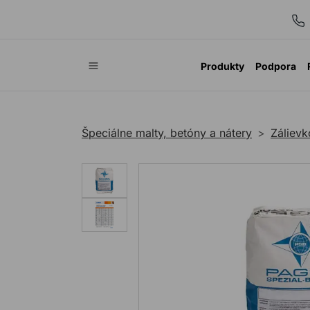
Produkty
Podpora
Špeciálne malty, betóny a nátery
Záliev