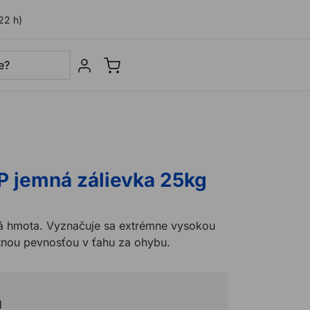
22 h)
Sign in
 jemná zálievka 25kg
á hmota. Vyznačuje sa extrémne vysokou
tnou pevnosťou v ťahu za ohybu.
H