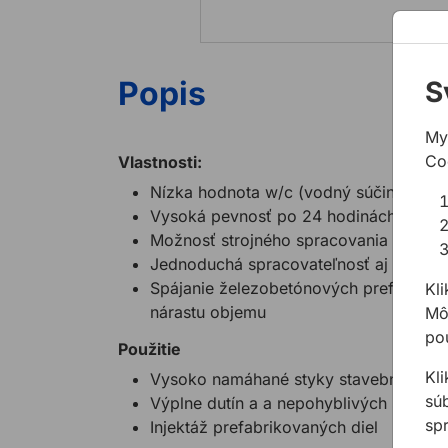
Popis
S
My
Co
Vlastnosti:
Nízka hodnota w/c (vodný súčiniteľ)
Vysoká pevnosť po 24 hodinách a 28 
Možnosť strojného spracovania s dopra
Jednoduchá spracovateľnosť aj pri nižš
Spájanie železobetónových prefabriko
Kli
nárastu objemu
Môž
pou
Použitie
Kl
Vysoko namáhané styky stavebných kon
sú
Výplne dutín a a nepohyblivých škár
sp
Injektáž prefabrikovaných diel