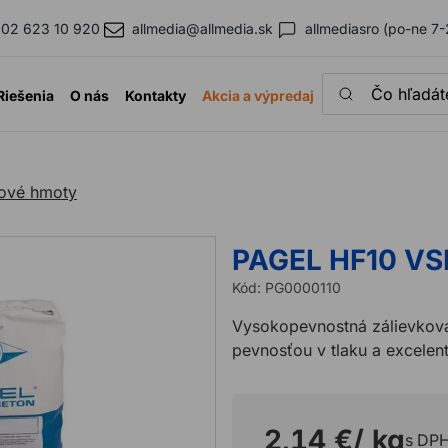
02 623 10 920
allmedia@allmedia.sk
allmediasro (po-ne 7-
Čo hľadáte?
Riešenia
O nás
Kontakty
Akcia a výpredaj
kové hmoty
PAGEL HF10 VSP
Kód:
PG0000110
Vysokopevnostná zálievkov
pevnosťou v tlaku a excelen
2,14 €
/ kg
s DP