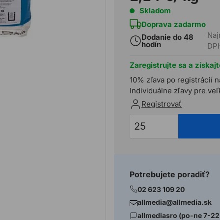
Skladom
Doprava zadarmo
Naj
Dodanie do 48
hodín
DP
Zaregistrujte sa a získaj
10% zľava po registrácií n
Individuálne zľavy pre ve
Registrovať
Potrebujete poradiť?
02 623 109 20
allmedia@allmedia.sk
allmediasro (po-ne 7-22