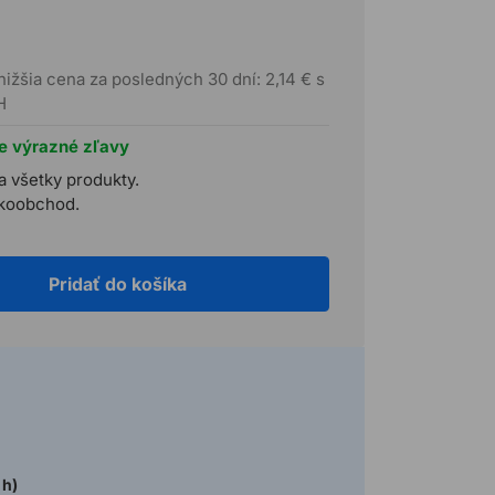
nižšia cena za posledných 30 dní: 2,14 € s
H
te výrazné zľavy
a všetky produkty.
ľkoobchod.
Pridať do košíka
 h)