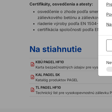
Certifikáty, osvedčenia a atesty:
Pre
osvedčenie o zhode podľa smernice D
Po
zálievkového betónu a zálievkovej mal
riadenie výroby podľa EN 1504-6
Na
certifikácia spoločnosti podľa EN ISO 
Na stiahnutie
KBÚ PAGEL HF10
Ne
Karta bezpečnostných údajov pre vysokopevn
KAL PAGEL SK
Katalóg produktov PAGEL
TL PAGEL HF10
Technický list pre vysokopevnostnú zálievku