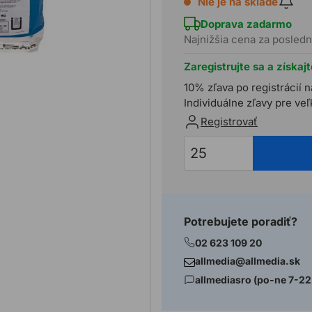
Nie je na sklade
Doprava zadarmo
Najnižšia cena za posledn
Zaregistrujte sa a získaj
10% zľava po registrácií n
Individuálne zľavy pre ve
Registrovať
Potrebujete poradiť?
02 623 109 20
allmedia@allmedia.sk
allmediasro (po-ne 7-22