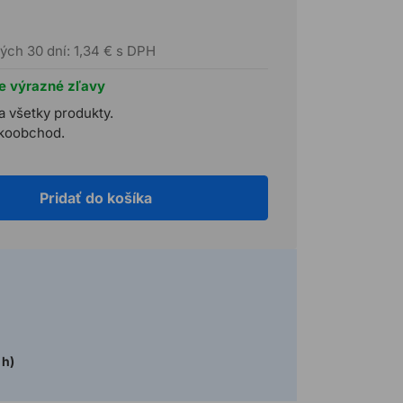
ých 30 dní: 1,34 € s DPH
te výrazné zľavy
a všetky produkty.
ľkoobchod.
Pridať do košíka
 h)