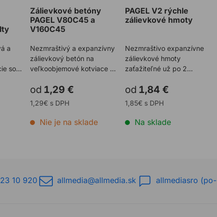
Zálievkové betóny
PAGEL V2 rýchle
PAGEL V80C45 a
zálievkové hmoty
lty
V160C45
vá a
Nezmraštivý a expanzívny
Nezmraštivo expanzívne
zálievkový betón na
zálievkové hmoty
cie so
veľkoobjemové kotviace a
zaťažiteľné už po 2
14/40
zálievkové práce. V80C45
hodinách (dokonca aj pri 5
od
1,29 €
od
1,84 €
zál ...
°C): V2 ...
1,29€ s DPH
1,85€ s DPH
Nie je na sklade
Na sklade
23 10 920
allmedia@allmedia.sk
allmediasro (po-