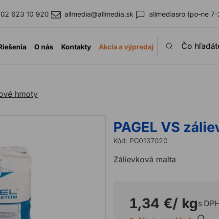
02 623 10 920
allmedia@allmedia.sk
allmediasro (po-ne 7-
Čo hľadáte?
Riešenia
O nás
Kontakty
Akcia a výpredaj
kové hmoty
PAGEL VS zálie
Kód:
PG0137020
Zálievková malta
1,34 €
/ kg
s DP