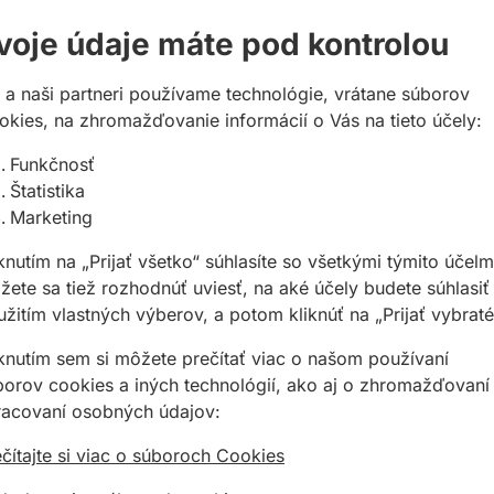
voje údaje máte pod kontrolou
 hmoty PAGEL V1/50, VS, V1/50SF
 a naši partneri používame technológie, vrátane súborov
okies, na zhromažďovanie informácií o Vás na tieto účely:
 maltu PAGEL VS
Funkčnosť
Štatistika
Marketing
y VS
knutím na „Prijať všetko“ súhlasíte so všetkými týmito účelm
ete sa tiež rozhodnúť uviesť, na aké účely budete súhlasiť
žitím vlastných výberov, a potom kliknúť na „Prijať vybraté
iknutím sem si môžete prečítať viac o našom používaní
borov cookies a iných technológií, ako aj o zhromažďovaní
racovaní osobných údajov:
čítajte si viac o súboroch Cookies