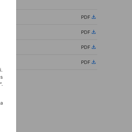
PDF
PDF
PDF
PDF
i.
 s
“.
 a