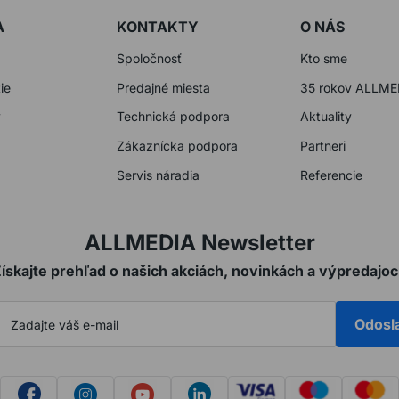
A
KONTAKTY
O NÁS
Spoločnosť
Kto sme
ie
Predajné miesta
35 rokov ALLME
y
Technická podpora
Aktuality
Zákaznícka podpora
Partneri
Servis náradia
Referencie
ALLMEDIA Newsletter
ískajte prehľad o našich akciách, novinkách a výpredajo
Odosl