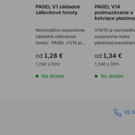
PAGEL V1 základné
PAGEL V14
zálievkové hmoty
podmazávacie a
kotviace plastma
Nezmraštivo expanzívne
V14/10 je nezmrašti
základné zálievkové
expanzívna malta
hmoty: PAGEL V1/10 je
plastickej konzisten
zálievková malta so
zrnitosťou 0-1mm V
od
1,28 €
od
1,34 €
zrnitosťou ...
je nezm ...
1,28€ s DPH
1,34€ s DPH
Na sklade
Na sklade
02 6