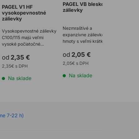
PAGEL VB bleskové
Vedro 
PAGEL V1 HF
zálievky
vysokopevnostné
zálievky
Nezmraštivé a
Vedro s
Vysokopevnostné zálievky
expanzívne zálievkové
litrov v
C100/115 majú veľmi
hmoty s veľmi krátkym
ručné mi
vysoké počiatočné
časom tuhnutia.
vybarané
pevnosti a konečnú
od
2,05 €
59,31
Zaťažiteľné už po 30
automat
od
2,35 €
pevnosť.
minút ...
2,05€ s DPH
59,31€ 
2,35€ s DPH
Na sklade
Na s
Na sklade
ne 7-22 h)