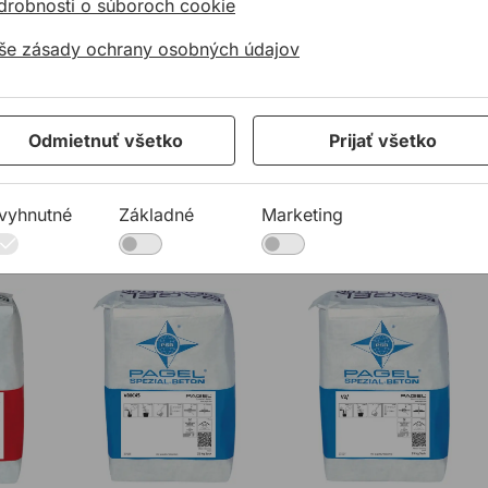
drobnosti o súboroch cookie
še zásady ochrany osobných údajov
Odmietnuť všetko
Prijať všetko
vyhnutné
Základné
Marketing
ávacie a kotviace plastmalty
Zálievkové betóny PAGEL V80C45 a V160C45
PAGEL V2 rýchle zálievk