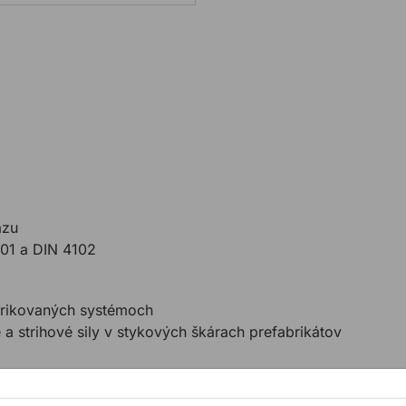
azu
501 a DIN 4102
brikovaných systémoch
 a strihové sily v stykových škárach prefabrikátov