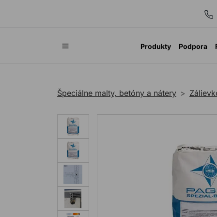
Produkty
Podpora
Špeciálne malty, betóny a nátery
Záliev