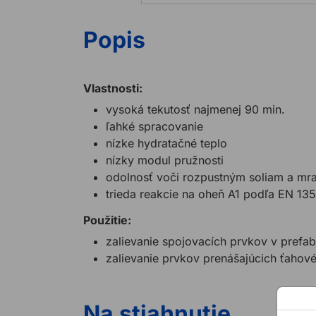
Popis
Vlastnosti:
vysoká tekutosť najmenej 90 min.
ľahké spracovanie
nízke hydratačné teplo
nízky modul pružnosti
odolnosť voči rozpustným soliam a mr
trieda reakcie na oheň A1 podľa EN 13
Použitie:
zalievanie spojovacích prvkov v prefa
zalievanie prvkov prenášajúcich ťahové
Na stiahnutie