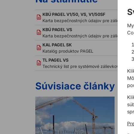
S
KBÚ PAGEL V1/50, VS, V1/50SF
Karta bezpečnostných údajov pre zálievkové
My
KBÚ PAGEL VS
Co
Karta bezpečnostných údajov pre zálievkovú
KAL PAGEL SK
Katalóg produktov PAGEL
TL PAGEL VS
Technický list pre systémové zálievkové malt
Kli
Môž
Súvisiace články
pou
Kl
sú
sp
Pre