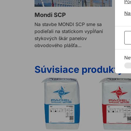
Po
Na
Mondi SCP
Na stavbe MONDI SCP sme sa
podieľali na statickom vypĺňaní
stykových škár panelov
obvodového plášťa
prefabrikovanej haly a
Ne
zmonolitňovanie stykov
prefabrikátov v mieste ich
Súvisiace produkty
kotvenia pomocou malty PAGEL
PAGEL V1 základné zálievkové hmoty
PAGEL V14 podmaz
VS a trixotropnej plastmalty PAGEL
VS-P.