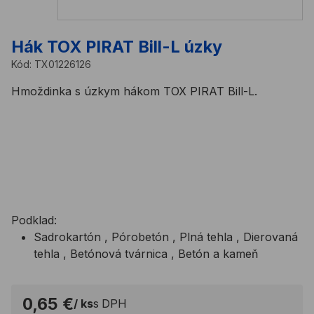
Hák TOX PIRAT Bill-L úzky
Kód:
TX01226126
Hmoždinka s úzkym hákom TOX PIRAT Bill-L.
Na tento produkt sa vzťahuje minimálne množstvo na
objednávku 20ks v závislosti od rozmeru.
Do košíka vkladáte násobky 20ks. Cena za MJ je cena
za 20ks.
Podklad:
Sadrokartón , Pórobetón , Plná tehla , Dierovaná
tehla , Betónová tvárnica , Betón a kameň
0,65 €
/ ks
s DPH