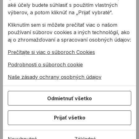
20x univerzálna hmoždinka TRIKA 8/51
aké účely budete súhlasiť s použitím vlastných
20x krátke háčikové skrutky 5,0x66mm
výberov, a potom kliknúť na „Prijať vybraté“.
Kliknutím sem si môžete prečítať viac o našom
Súvisiace články
používaní súborov cookies a iných technológií, ako
aj o zhromažďovaní a spracovaní osobných údajov:
Prečítajte si viac o súboroch Cookies
Podrobnosti o súboroch cookie
Naše zásady ochrany osobných údajov
Doplnkový
spojovací materiál
Odmietnuť všetko
Po predošlých dvoch
častiach iste viete aké
Prijať všetko
skrutky a vruty, matice, či
podložky použiť pri
rôznych aplikáciách,
Nevyhnutné
Základné