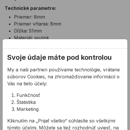
Technické parametre:
Priemer: 8mm
Priemer vŕtania: 8mm
Dĺžka: 51mm
Materiál: pozink
Množstvo v balení: 20ks
Vhodné pre skrutky Ø 5,0-6,0mm
Svoje údaje máte pod kontrolou
Materiál hmoždinky: polyetylén (PE)
Materiál háku: oceľ
My a naši partneri používame technológie, vrátane
Hĺbka vyvŕtaného otvoru min: 60mm
súborov Cookies, na zhromažďovanie informácií o
Hĺbka ukotvenia min: 51mm
Vás na tieto účely:
Použitie:
Funkčnosť
Betón, dierovaná tehla s hustou štruktúrou,
Štatistika
murivo, stenové panely, sadrokartón
Marketing
V interiéri
Kliknutím na „Prijať všetko“ súhlasíte so všetkými
Rozsah balenia:
týmito účelmi. Môžete sa tiež rozhodnúť uviesť, na