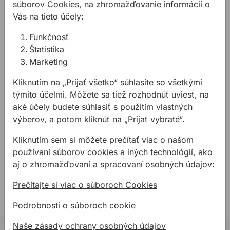
súborov Cookies, na zhromažďovanie informácií o
auguste 1990 (08/90) alebo neskôr
Vás na tieto účely:
Kotúč musí byť vystredený na podpornú prírubu a
nie na maticu
Funkčnosť
Dĺžka dostupného závitu prečnievajúceho cez
Štatistika
najhrubší nástroj musí mať minimálnu dĺžku 6 mm
Marketing
Na použitie s brúsnymi hlavami, diamantovými
Kliknutím na „Prijať všetko“ súhlasíte so všetkými
rezacími kotúčmi a brúsnymi kotúčmi
týmito účelmi. Môžete sa tiež rozhodnúť uviesť, na
Technické parametre:
aké účely budete súhlasiť s použitím vlastných
výberov, a potom kliknúť na „Prijať vybraté“.
Hrúbka: 14mm
Spôsob balenia: Papier,kartón,vlnitá lepenka
Kliknutím sem si môžete prečítať viac o našom
Obsah balenia: 1 ks
používaní súborov cookies a iných technológií, ako
Zásielkové balenie: 1 ks
aj o zhromažďovaní a spracovaní osobných údajov:
Prečítajte si viac o súboroch Cookies
Podrobnosti o súboroch cookie
Naše zásady ochrany osobných údajov