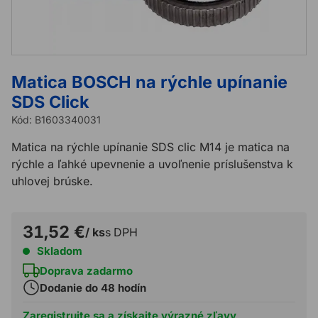
Matica BOSCH na rýchle upínanie
SDS Click
Kód:
B1603340031
Matica na rýchle upínanie SDS clic M14 je matica na
rýchle a ľahké upevnenie a uvoľnenie príslušenstva k
uhlovej brúske.
31,52 €
/ ks
s DPH
Skladom
Doprava zadarmo
Dodanie do 48 hodín
Zaregistrujte sa a získajte výrazné zľavy