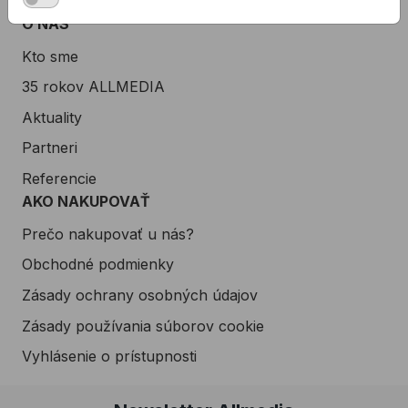
Servis náradia
O NÁS
Kto sme
35 rokov ALLMEDIA
Aktuality
Partneri
Referencie
AKO NAKUPOVAŤ
Prečo nakupovať u nás?
Obchodné podmienky
Zásady ochrany osobných údajov
Zásady používania súborov cookie
Vyhlásenie o prístupnosti