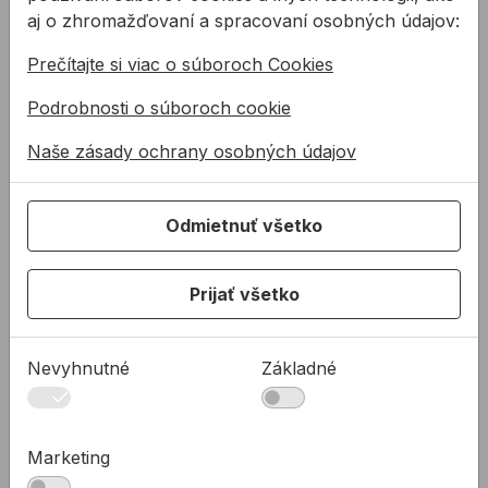
aj o zhromažďovaní a spracovaní osobných údajov:
Konštrukčné tepelnoizolačné dosky
Kotviaca a pripevňovacia technika
Prečítajte si viac o súboroch Cookies
Tmely a lepidla
Podrobnosti o súboroch cookie
Pásky a fólie
Naše zásady ochrany osobných údajov
PODPORA
Služby
Odmietnuť všetko
Na stiahnutie
Rady a tipy
Prijať všetko
KONTAKTY
Spoločnosť
Nevyhnutné
Základné
Predajné miesta
Technická podpora
Zákaznícka podpora
Marketing