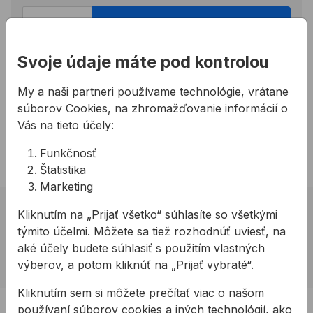
Pridať do košíka
Svoje údaje máte pod kontrolou
Potrebujete poradiť?
My a naši partneri používame technológie, vrátane
02 623 109 20
súborov Cookies, na zhromažďovanie informácií o
allmedia@allmedia.sk
Vás na tieto účely:
allmediasro (po-ne 7-22 h)
Funkčnosť
Štatistika
Marketing
02 623 10 920
Kliknutím na „Prijať všetko“ súhlasíte so všetkými
týmito účelmi. Môžete sa tiež rozhodnúť uviesť, na
allmedia@allmedia.sk
aké účely budete súhlasiť s použitím vlastných
allmediasro (po-ne 7-22 h)
výberov, a potom kliknúť na „Prijať vybraté“.
Kliknutím sem si môžete prečítať viac o našom
PRODUKTY
používaní súborov cookies a iných technológií, ako