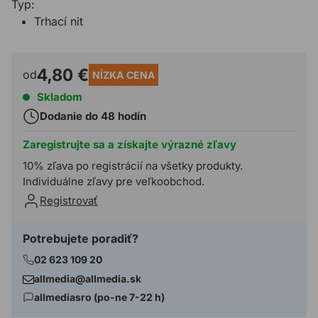
Typ:
Trhací nit
4,80 €
od
NÍZKA CENA
Skladom
Dodanie do 48 hodín
Zaregistrujte sa a získajte výrazné zľavy
10% zľava po registrácií na všetky produkty.
Individuálne zľavy pre veľkoobchod.
Registrovať
Potrebujete poradiť?
02 623 109 20
allmedia@allmedia.sk
allmediasro (po-ne 7-22 h)