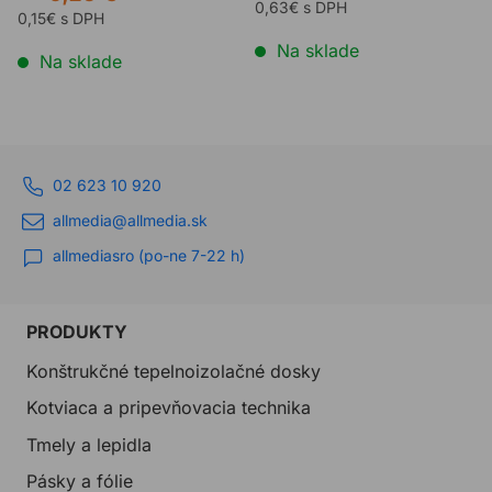
0,63€ s DPH
0,15€ s DPH
Na sklade
Na sklade
02 623 10 920
allmedia@allmedia.sk
allmediasro (po-ne 7-22 h)
PRODUKTY
Konštrukčné tepelnoizolačné dosky
Kotviaca a pripevňovacia technika
Tmely a lepidla
Pásky a fólie