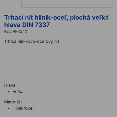
Trhací nit hliník-oceľ, plochá veľká
hlava DIN 7337
Kód:
PRV240
Trhací hliníkovo-oceľový nit
Na tento produkt sa vzťahuje minimálne množstvo na
objednávku 100ks.
Do košíka vkladáte násobky 100ks. Cena za MJ je
cena za 100ks.
Hlava:
Veľká
Materiál :
Hliník/oceľ