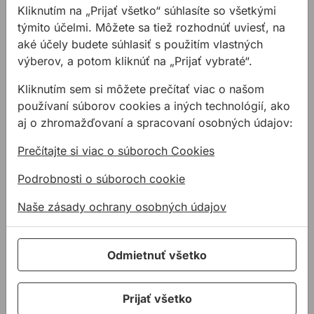
Trhací nit hliník-oceľ, plochá veľká hlava
6,09 €
Kliknutím na „Prijať všetko“ súhlasíte so všetkými
5x12mm (100ks)
Kód:
RV25012
týmito účelmi. Môžete sa tiež rozhodnúť uviesť, na
aké účely budete súhlasiť s použitím vlastných
výberov, a potom kliknúť na „Prijať vybraté“.
Súvisiace články
Kliknutím sem si môžete prečítať viac o našom
používaní súborov cookies a iných technológií, ako
aj o zhromažďovaní a spracovaní osobných údajov:
Prečítajte si viac o súboroch Cookies
Podrobnosti o súboroch cookie
Nitovacie kliešte
Naše zásady ochrany osobných údajov
Potrebujete spojiť dva
materiály, ale prístup z
druhej strany je nemožný
Odmietnuť všetko
?
Prijať všetko