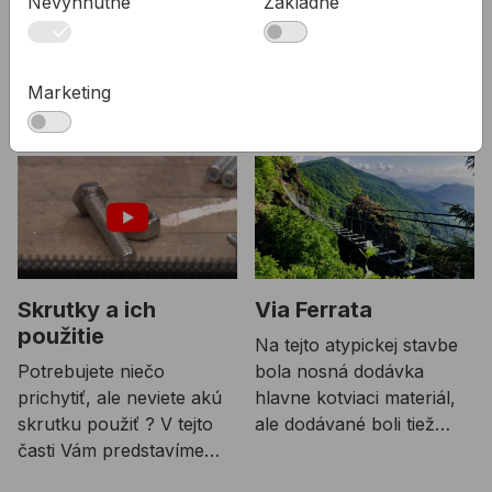
Nevyhnutné
Základné
Skrutka DIN931 metrická - šesťhran
164,20 €
A2 M20x90mm (25ks)
Kód:
BN03520090
Marketing
Súvisiace články
Skrutky a ich
Via Ferrata
použitie
Na tejto atypickej stavbe
Potrebujete niečo
bola nosná dodávka
prichytiť, ale neviete akú
hlavne kotviaci materiál,
skrutku použiť ? V tejto
ale dodávané boli tiež
časti Vám predstavíme
rôzne typy vrtákov a
všetky druhy skrutiek a
takisto spojovací materiál.