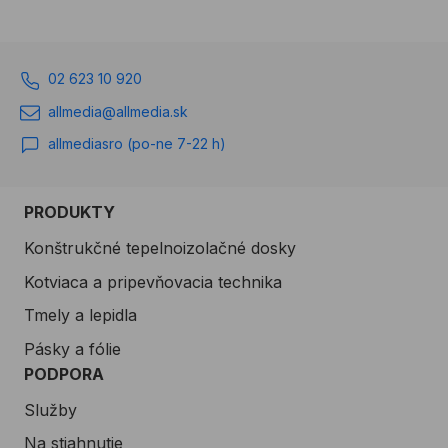
povieme si aj o ich využití
Na viacerých úsekoch
v praxi.
lezeckých ciest vo
Ferratovom svete boli
02 623 10 920
nutné ťahové skúšky,
ktorými naša kotviaca
allmedia@allmedia.sk
technika samozrejme
allmediasro (po-ne 7-22 h)
prešla na výbornú :)
PRODUKTY
Konštrukčné tepelnoizolačné dosky
Kotviaca a pripevňovacia technika
Tmely a lepidla
Pásky a fólie
PODPORA
Služby
Na stiahnutie