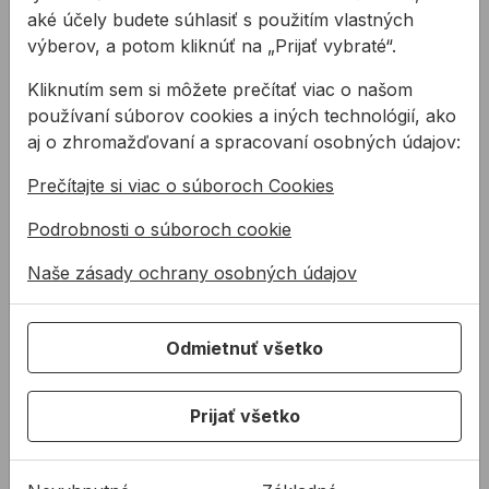
101,48 €
A2 M10x150mm (50ks)
aké účely budete súhlasiť s použitím vlastných
Kód:
BN03410150
výberov, a potom kliknúť na „Prijať vybraté“.
Skrutka DIN931 metrická - šesťhran
78,10 €
A2 M12x80mm (50ks)
Kliknutím sem si môžete prečítať viac o našom
Kód:
BN03412080
používaní súborov cookies a iných technológií, ako
Skrutka DIN931 metrická - šesťhran
88,56 €
A2 M12x90mm (50ks)
aj o zhromažďovaní a spracovaní osobných údajov:
Kód:
BN03412090
Skrutka DIN931 metrická - šesťhran
Prečítajte si viac o súboroch Cookies
108,86 €
A2 M12x120mm (50ks)
Kód:
BN03412120
Podrobnosti o súboroch cookie
Skrutka DIN931 metrická - šesťhran
174,04 €
A2 M12x130mm (50ks)
Naše zásady ochrany osobných údajov
Kód:
BN03412130
Skrutka DIN931 metrická - šesťhran
94,10 €
A2 M16x50mm (50ks)
Kód:
BN03416050
Odmietnuť všetko
Skrutka DIN931 metrická - šesťhran
59,35 €
A2 M16x100mm (25ks)
Kód:
BN03416100
Prijať všetko
Skrutka DIN931 metrická - šesťhran
359,16 €
A4 M10x100mm (100ks)
Kód:
BN03510100