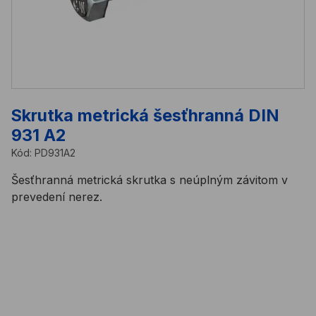
Skrutka metrická šesťhranná DIN
931 A2
Kód:
PD931A2
Šesťhranná metrická skrutka s neúplným závitom v
prevedení nerez.
Na tento produkt sa vzťahuje minimálne množstvo na
objednávku 100ks, 50ks, alebo 25ks v závislosti od
rozmeru.
Do košíka vkladáte násobky
100
ks,
50
ks, alebo
25ks
. Cena za MJ je cena za
100
ks,
50
ks, alebo 25ks.