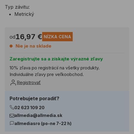
Typ závitu:
Metrický
16,97 €
od
NÍZKA CENA
Nie je na sklade
Zaregistrujte sa a získajte výrazné zľavy
10% zľava po registrácií na všetky produkty.
Individuálne zľavy pre veľkoobchod.
Registrovať
Potrebujete poradiť?
02 623 109 20
allmedia@allmedia.sk
allmediasro (po-ne 7-22 h)