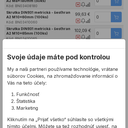
A2 M8x180mm (50ks)
Kód:
BN03408180
Skrutka DIN931 metrická - šesťhran
99,63 €
A2 M10x60mm (100ks)
Kód:
BN03410060
Skrutka DIN931 metrická - šesťhran
102,09 €
A2 M10x65mm (100ks)
Kód:
BN03410065
Skrutka DIN931 metrická - šesťhran
105,78 €
A2 M10x70mm (100ks)
Kód:
BN03410070
Svoje údaje máte pod kontrolou
Skrutka DIN931 metrická - šesťhran
111,93 €
A2 M10x75mm (100ks)
My a naši partneri používame technológie, vrátane
Kód:
BN03410075
súborov Cookies, na zhromažďovanie informácií o
Skrutka DIN931 metrická - šesťhran
119,31 €
Vás na tieto účely:
A2 M10x80mm (100ks)
Kód:
BN03410080
Funkčnosť
Skrutka DIN931 metrická - šesťhran
121,77 €
A2 M10x90mm (100ks)
Štatistika
Kód:
BN03410090
Marketing
Skrutka DIN931 metrická - šesťhran
127,92 €
A2 M10x100mm (100ks)
Kliknutím na „Prijať všetko“ súhlasíte so všetkými
Kód:
BN03410100
týmito účelmi. Môžete sa tiež rozhodnúť uviesť, na
Skrutka DIN931 metrická - šesťhran