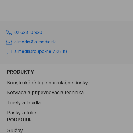
všetky druhy skrutiek a
povieme si aj o ich využití
v praxi.
02 623 10 920
allmedia@allmedia.sk
allmediasro (po-ne 7-22 h)
PRODUKTY
Konštrukčné tepelnoizolačné dosky
Kotviaca a pripevňovacia technika
Tmely a lepidla
Pásky a fólie
PODPORA
Služby