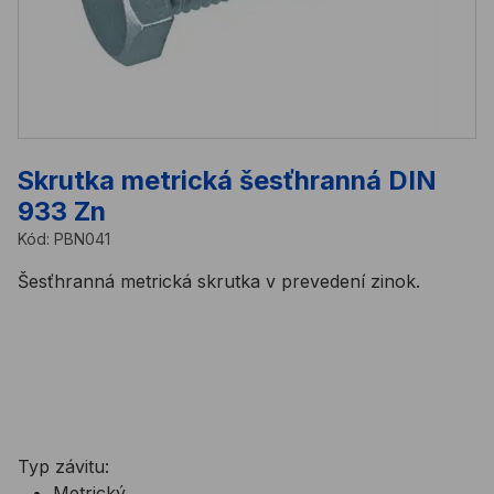
Skrutka metrická šesťhranná DIN
933 Zn
Kód:
PBN041
Šesťhranná metrická skrutka v prevedení zinok.
Na tento produkt sa vzťahuje minimálne množstvo na
objednávku 100ks, alebo 50ks v závislosti od rozmeru.
Do košíka vkladáte násobky
100ks, alebo 50ks
. Cena
za MJ je cena za
100ks, alebo 50ks
.
Typ závitu:
Metrický