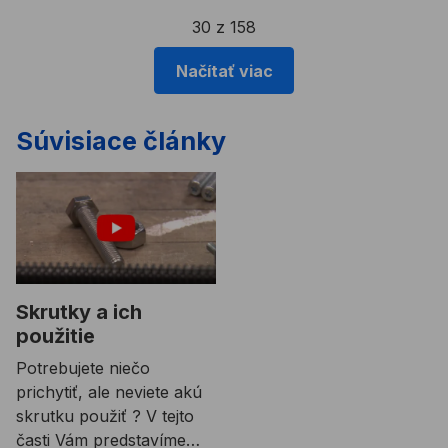
30 z 158
Načítať viac
Súvisiace články
Skrutky a ich
použitie
Potrebujete niečo
prichytiť, ale neviete akú
skrutku použiť ? V tejto
časti Vám predstavíme