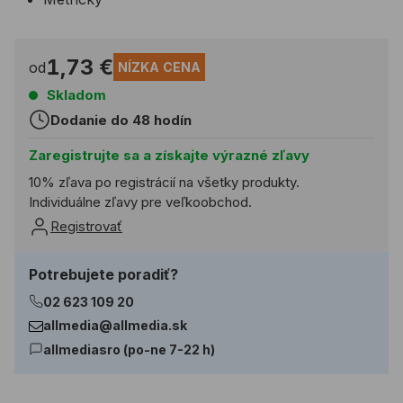
1,73 €
od
NÍZKA CENA
Skladom
Dodanie do 48 hodín
Zaregistrujte sa a získajte výrazné zľavy
10% zľava po registrácií na všetky produkty.
Individuálne zľavy pre veľkoobchod.
Registrovať
Potrebujete poradiť?
02 623 109 20
allmedia@allmedia.sk
allmediasro (po-ne 7-22 h)