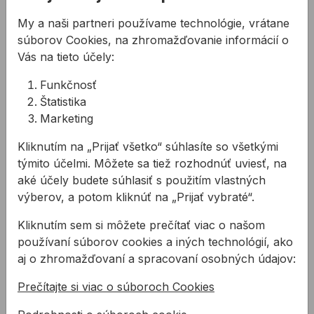
Kód:
BN04105022
Skrutka DIN933 metrická - šesťhran
My a naši partneri používame technológie, vrátane
3,25 €
Zn M5x25mm (100ks)
súborov Cookies, na zhromažďovanie informácií o
Kód:
BN04105025
Vás na tieto účely:
Skrutka DIN933 metrická - šesťhran
3,25 €
Zn M5x30mm (100ks)
Funkčnosť
Kód:
BN04105030
Skrutka DIN933 metrická - šesťhran
Štatistika
6,47 €
Zn M5x35mm (100ks)
Marketing
Kód:
BN04105035
Skrutka DIN933 metrická - šesťhran
3,23 €
Kliknutím na „Prijať všetko“ súhlasíte so všetkými
Zn M5x40mm (100ks)
týmito účelmi. Môžete sa tiež rozhodnúť uviesť, na
Kód:
BN04105040
aké účely budete súhlasiť s použitím vlastných
Skrutka DIN933 metrická - šesťhran
3,94 €
Zn M5x50mm (100ks)
výberov, a potom kliknúť na „Prijať vybraté“.
Kód:
BN04105050
Skrutka DIN933 metrická - šesťhran
15,23 €
Kliknutím sem si môžete prečítať viac o našom
Zn M5x80mm (100ks)
používaní súborov cookies a iných technológií, ako
Kód:
BN04105080
aj o zhromažďovaní a spracovaní osobných údajov:
Skrutka DIN933 metrická - šesťhran
3,25 €
Zn M6x10mm (100ks)
Kód:
BN04106010
Prečítajte si viac o súboroch Cookies
Skrutka DIN933 metrická - šesťhran
3,25 €
Zn M6x16mm (100ks)