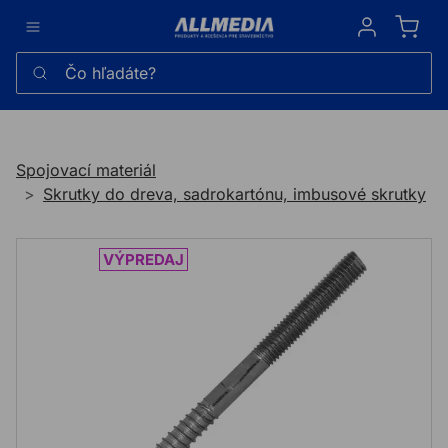
Sign in
Čo hľadáte?
Spojovací materiál
Skrutky do dreva, sadrokartónu, imbusové skrutky