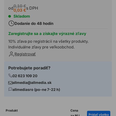
0,10 €
od
s DPH
0,03 €
Skladom
Dodanie do 48 hodín
Zaregistrujte sa a získajte výrazné zľavy
10% zľava po registrácií na všetky produkty.
Individuálne zľavy pre veľkoobchod.
Registrovať
Potrebujete poradiť?
02 623 109 20
allmedia@allmedia.sk
allmediasro (po-ne 7-22 h)
Produkt
Cena
Pridať všetko
za MJ