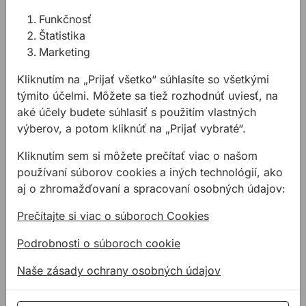
Kód:
TD310814
Funkčnosť
Skrutka ST-S kombinovaná Zn M8x160m
0,14 €
Štatistika
m
Kód:
TD310816
Marketing
Skrutka ST-S kombinovaná Zn M10x80m
0,34 €
m
Kliknutím na „Prijať všetko“ súhlasíte so všetkými
Kód:
TD311008
týmito účelmi. Môžete sa tiež rozhodnúť uviesť, na
Skrutka ST-S kombinovaná Zn M10x100
0,14 €
aké účely budete súhlasiť s použitím vlastných
mm
Kód:
TD311010
výberov, a potom kliknúť na „Prijať vybraté“.
Skrutka ST-S kombinovaná Zn M10x120
0,17 €
mm
Kliknutím sem si môžete prečítať viac o našom
Kód:
TD311012
používaní súborov cookies a iných technológií, ako
Skrutka ST-S kombinovaná Zn M10x140
0,21 €
aj o zhromažďovaní a spracovaní osobných údajov:
mm
Kód:
TD311014
Prečítajte si viac o súboroch Cookies
Skrutka ST-S kombinovaná Zn M10x160
0,24 €
mm
Kód:
TD311016
Podrobnosti o súboroch cookie
Naše zásady ochrany osobných údajov
Súvisiace články