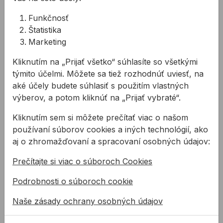
Kód:
AD002710
11,20 €
Funkčnosť
Závitová tyč 1m DIN 975 4.8 Zn M30
Kód:
AD003010
Štatistika
Marketing
127,34 €
Závitová tyč 1m DIN 975 4.8 Zn M33
Kód:
AD003310
Kliknutím na „Prijať všetko“ súhlasíte so všetkými
35,26 €
Závitová tyč 1m DIN 975 4.8 Zn M36
týmito účelmi. Môžete sa tiež rozhodnúť uviesť, na
Kód:
AD003610
aké účely budete súhlasiť s použitím vlastných
výberov, a potom kliknúť na „Prijať vybraté“.
Súvisiace produkty
Kliknutím sem si môžete prečítať viac o našom
používaní súborov cookies a iných technológií, ako
Chemická kotva MKT VMU plus
Chemická kotva MKT VMEp
aj o zhromažďovaní a spracovaní osobných údajov:
Prečítajte si viac o súboroch Cookies
Podrobnosti o súboroch cookie
Naše zásady ochrany osobných údajov