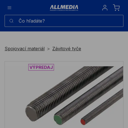
Sign in
Čo hľadáte?
Spojovací materiál
Závitové tyče