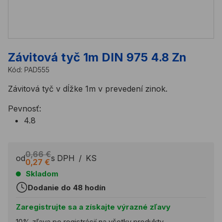
Závitová tyč 1m DIN 975 4.8 Zn
Kód:
PAD555
Závitová tyč v dĺžke 1m v prevedení zinok.
Pevnosť:
4.8
0,66 €
od
s DPH
/
KS
0,27 €
Skladom
Dodanie do 48 hodín
Zaregistrujte sa a získajte výrazné zľavy
10% zľava po registrácií na všetky produkty.