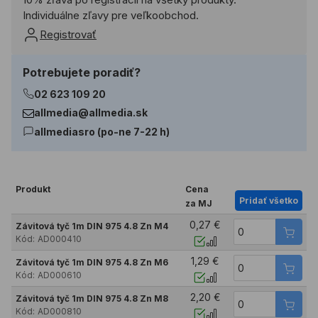
Individuálne zľavy pre veľkoobchod.
Registrovať
Potrebujete poradiť?
02 623 109 20
allmedia@allmedia.sk
allmediasro (po-ne 7-22 h)
Produkt
Cena
Pridať všetko
za MJ
0,27 €
Závitová tyč 1m DIN 975 4.8 Zn M4
Kód:
AD000410
1,29 €
Závitová tyč 1m DIN 975 4.8 Zn M6
Kód:
AD000610
2,20 €
Závitová tyč 1m DIN 975 4.8 Zn M8
Kód:
AD000810