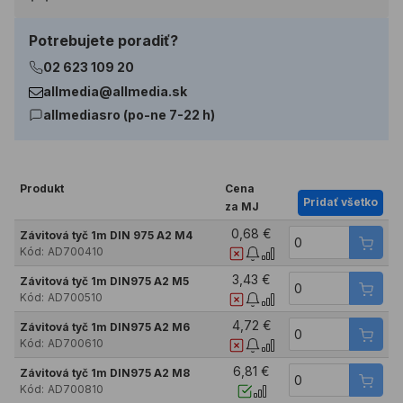
Potrebujete poradiť?
02 623 109 20
allmedia@allmedia.sk
allmediasro (po-ne 7-22 h)
Produkt
Cena
Pridať všetko
za MJ
0,68 €
Závitová tyč 1m DIN 975 A2 M4
Kód:
AD700410
3,43 €
Závitová tyč 1m DIN975 A2 M5
Kód:
AD700510
4,72 €
Závitová tyč 1m DIN975 A2 M6
Kód:
AD700610
6,81 €
Závitová tyč 1m DIN975 A2 M8
Kód:
AD700810