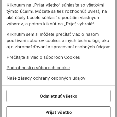
Súvisiace produkty
Kliknutím na „Prijať všetko“ súhlasíte so všetkými
týmito účelmi. Môžete sa tiež rozhodnúť uviesť, na
Chemická kotva MKT VMU plus
Chemická kotva MKT VMEp
aké účely budete súhlasiť s použitím vlastných
výberov, a potom kliknúť na „Prijať vybraté“.
Kliknutím sem si môžete prečítať viac o našom
používaní súborov cookies a iných technológií, ako
aj o zhromažďovaní a spracovaní osobných údajov:
Prečítajte si viac o súboroch Cookies
Podrobnosti o súboroch cookie
Chemická kotva MKT
Chemická kotva MKT
VMU plus
VMEplus
Naše zásady ochrany osobných údajov
Dvojzložková chemická
Dvojzložková chemická
Odmietnuť všetko
injektážna kotviaca zmes pre
injektážna zmes pre
vlepovanie závitových
vlepovanie betonárskej
prvkov a betonárskej výstuž
výstuže a závitových prvkov
Prijať všetko
od
16,09 €
od
47,20 €
...
do netr ...