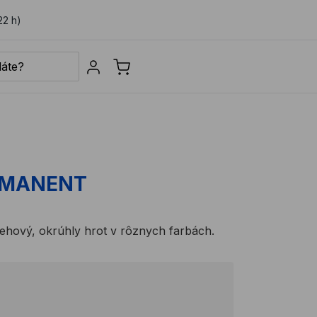
22 h)
Sign in
RMANENT
ehový, okrúhly hrot v rôznych farbách.