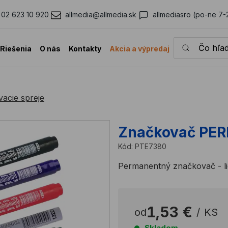
02 623 10 920
allmedia@allmedia.sk
allmediasro (po-ne 7-
Čo hľadáte?
Riešenia
O nás
Kontakty
Akcia a výpredaj
acie spreje
Značkovač PE
Kód:
PTE7380
Permanentný značkovač - li
1,53 €
od
/
KS
Skladom