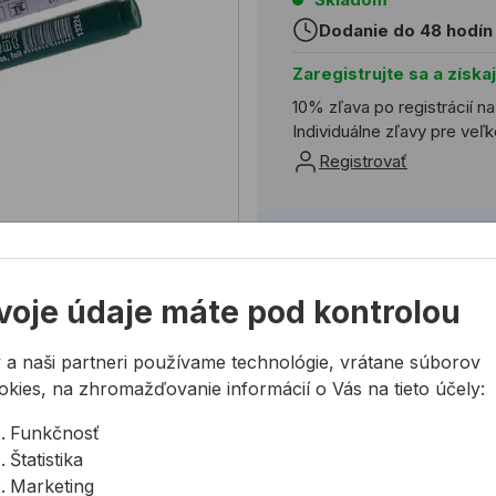
Dodanie do 48 hodín
Zaregistrujte sa a získa
10% zľava po registrácií n
Individuálne zľavy pre ve
Registrovať
Potrebujete poradiť?
02 623 109 20
voje údaje máte pod kontrolou
allmedia@allmedia.sk
allmediasro (po-ne 7-2
 a naši partneri používame technológie, vrátane súborov
okies, na zhromažďovanie informácií o Vás na tieto účely:
Funkčnosť
Farba
Balenie
Cena
Cena
Štatistika
s DPH
za MJ
Marketing