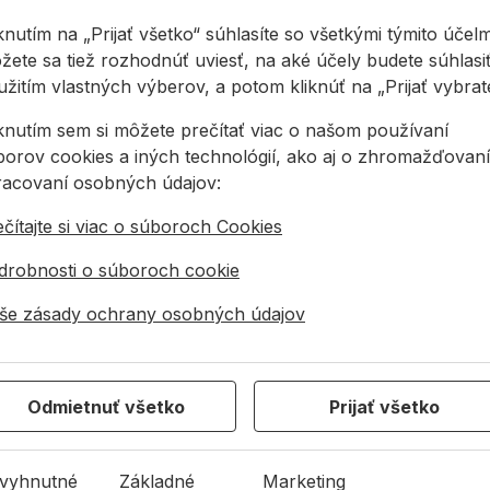
knutím na „Prijať všetko“ súhlasíte so všetkými týmito účelm
zelená
1 ks
1,53 €
1,53 €
žete sa tiež rozhodnúť uviesť, na aké účely budete súhlasiť
žitím vlastných výberov, a potom kliknúť na „Prijať vybraté
biela
1 ks
2,80 €
2,80 €
iknutím sem si môžete prečítať viac o našom používaní
ý
borov cookies a iných technológií, ako aj o zhromažďovaní
červená
1 ks
1,53 €
1,53 €
racovaní osobných údajov:
čítajte si viac o súboroch Cookies
modrá
1 ks
1,53 €
1,53 €
drobnosti o súboroch cookie
čierna
1 ks
1,53 €
1,53 €
še zásady ochrany osobných údajov
Odmietnuť všetko
Prijať všetko
623 10 920
allmedia@allmedia.sk
allmediasro (po-
vyhnutné
Základné
Marketing