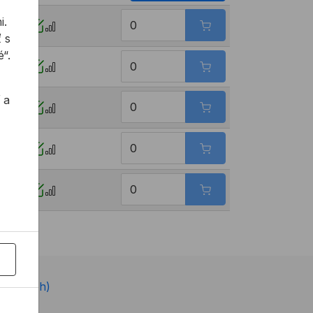
i.
 s
“.
 a
ne 7-22 h)