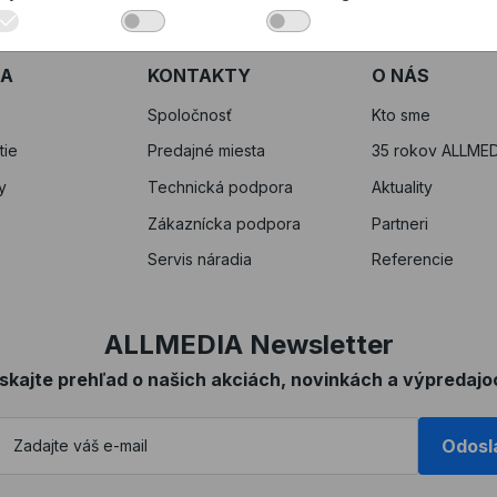
RA
KONTAKTY
O NÁS
Spoločnosť
Kto sme
tie
Predajné miesta
35 rokov ALLMED
y
Technická podpora
Aktuality
Zákaznícka podpora
Partneri
Servis náradia
Referencie
ALLMEDIA Newsletter
ískajte prehľad o našich akciách, novinkách a výpredajo
Odosl