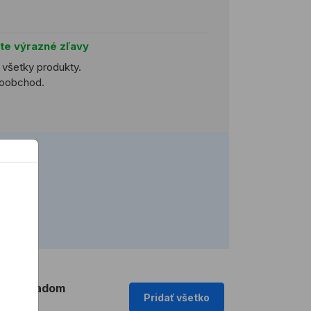
jte výrazné zľavy
a všetky produkty.
ľkoobchod.
2 h)
Skladom
Pridať všetko