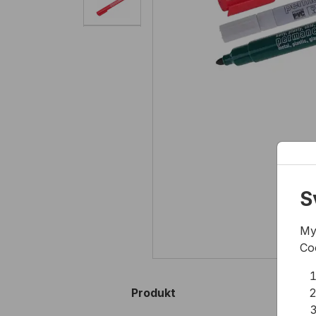
S
My
Co
Produkt