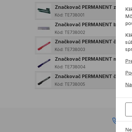
Značkovač PERMANENT zelený
Kli
Kód:
TE738001
Mô
pou
Značkovač PERMANENT biely
Kód:
TE738002
Kl
Značkovač PERMANENT červen
sú
sp
Kód:
TE738003
Značkovač PERMANENT modrý
Pre
Kód:
TE738004
Po
Značkovač PERMANENT čierny
Kód:
TE738005
Na
02 
Ne