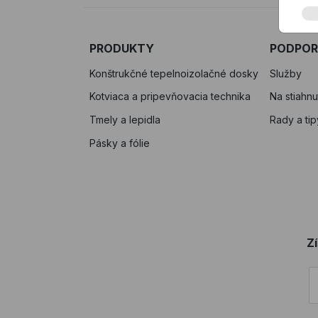
PRODUKTY
PODPO
Konštrukčné tepelnoizolačné dosky
Služby
Kotviaca a pripevňovacia technika
Na stiahnu
Tmely a lepidla
Rady a tip
Pásky a fólie
Z