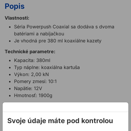
Popis
Vlastnosti:
Séria Powerpush Coaxial sa dodáva s dvoma
batériami a nabíjačkou
Je vhodná pre 380 ml koaxiálne kazety
Technické parametre:
Kapacita: 380ml
Typ náplne: koaxiálna kartuša
Výkon: 2,00 kN
Pomery zmesí: 10:1
Napätie: 12V
Hmotnosť: 1900g
Súvisiace produkty
Svoje údaje máte pod kontrolou
Akumulátorová pištoľ MILWAUKEE 580-600 ml
Akumulátorová pištoľ COX E