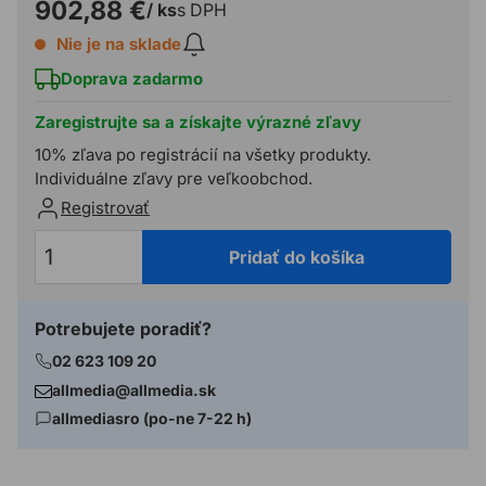
902,88 €
/ ks
s DPH
Nie je na sklade
Doprava zadarmo
Zaregistrujte sa a získajte výrazné zľavy
10% zľava po registrácií na všetky produkty.
Individuálne zľavy pre veľkoobchod.
Registrovať
Pridať do košíka
Potrebujete poradiť?
02 623 109 20
allmedia@allmedia.sk
allmediasro (po-ne 7-22 h)