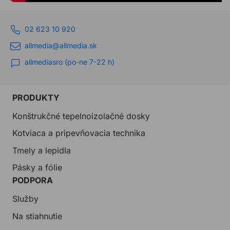
02 623 10 920
allmedia@allmedia.sk
allmediasro (po-ne 7-22 h)
PRODUKTY
Konštrukčné tepelnoizolačné dosky
Kotviaca a pripevňovacia technika
Tmely a lepidla
Pásky a fólie
PODPORA
Služby
Na stiahnutie