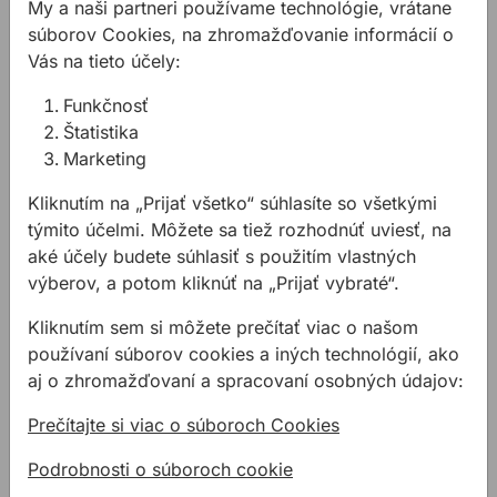
My a naši partneri používame technológie, vrátane
súborov Cookies, na zhromažďovanie informácií o
Vás na tieto účely:
Funkčnosť
Štatistika
Marketing
Kliknutím na „Prijať všetko“ súhlasíte so všetkými
Akumulátorová pištoľ
Akumulátorová pištoľ
týmito účelmi. Môžete sa tiež rozhodnúť uviesť, na
MILWAUKEE 580-600 ml
COX ElectraFlow™ Dual
aké účely budete súhlasiť s použitím vlastných
Ultra 400 MR pre 400-
výberov, a potom kliknúť na „Prijať vybraté“.
490ml kartuše
Pistoľ AKU Milwaukee 580-
Kliknutím sem si môžete prečítať viac o našom
Pištol AKKU COX
600 ml 12V-Li/2,0Ah+3,0Ah
ElectraFlow™ Dual Ultra 400
používaní súborov cookies a iných technológií, ako
MR je profesionálna
aj o zhromažďovaní a spracovaní osobných údajov:
akumulátorová pištoľ na tmely
520,43 €
/
ks
1350,32 €
/
ks
a lepi ...
Prečítajte si viac o súboroch Cookies
520,43€ s DPH
1 350,32€ s DPH
Podrobnosti o súboroch cookie
Na sklade
Nie je na sklade