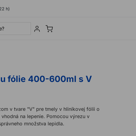
22 h)
Sign in
lu fólie 400-600ml s V
m v tvare "V" pre tmely v hliníkovej fólii o
 vhodná na lepenie. Pomocou výrezu v
správneho množstva lepidla.