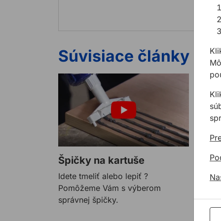
Kli
Súvisiace články
Môž
pou
Kl
sú
sp
Pre
Po
Špičky na kartuše
Idete tmeliť alebo lepiť ?
Na
Pomôžeme Vám s výberom
správnej špičky.