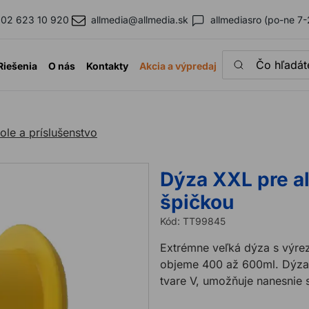
02 623 10 920
allmedia@allmedia.sk
allmediasro (po-ne 7-
Čo hľadáte?
Riešenia
O nás
Kontakty
Akcia a výpredaj
ole a príslušenstvo
Dýza XXL pre a
špičkou
Kód:
TT99845
Extrémne veľká dýza s výrezo
objeme 400 až 600ml. Dýza
tvare V, umožňuje nanesnie 