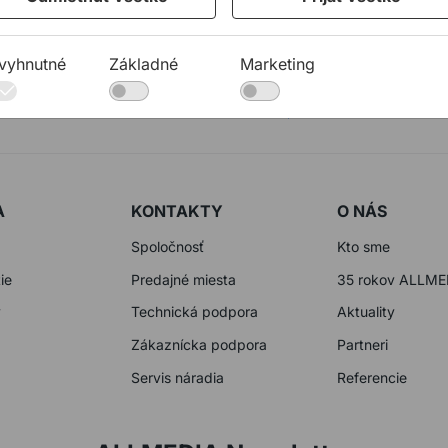
vyhnutné
Základné
Marketing
23 10 920
allmedia@allmedia.sk
allmediasro (po-
A
KONTAKTY
O NÁS
Spoločnosť
Kto sme
ie
Predajné miesta
35 rokov ALLME
y
Technická podpora
Aktuality
Zákaznícka podpora
Partneri
Servis náradia
Referencie