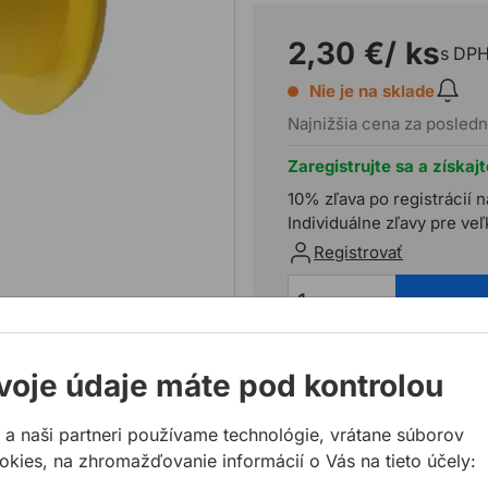
2,30 €
/ ks
s DP
Nie je na sklade
Najnižšia cena za posledn
Zaregistrujte sa a získaj
10% zľava po registrácií n
Individuálne zľavy pre ve
Registrovať
voje údaje máte pod kontrolou
Potrebujete poradiť?
 a naši partneri používame technológie, vrátane súborov
02 623 109 20
okies, na zhromažďovanie informácií o Vás na tieto účely:
allmedia@allmedia.sk