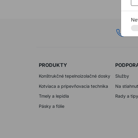
Ne
02 6
PRODUKTY
PODPOR
Konštrukčné tepelnoizolačné dosky
Služby
Kotviaca a pripevňovacia technika
Na stiahnut
Tmely a lepidla
Rady a tip
Pásky a fólie