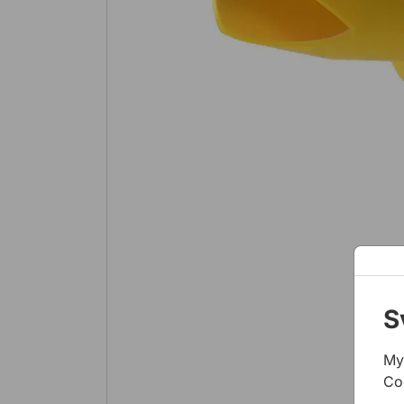
S
My
Co