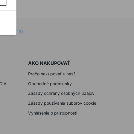
ne 7-22 h)
AKO NAKUPOVAŤ
Prečo nakupovať u nás?
DIA
Obchodné podmienky
Zásady ochrany osobných údajov
Zásady používania súborov cookie
Vyhlásenie o prístupnosti