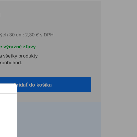
H
ých 30 dní: 2,30 € s DPH
te výrazné zľavy
a všetky produkty.
ľkoobchod.
Pridať do košíka