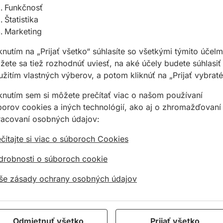
allmediasro (po-ne 7-22
Funkčnosť
Štatistika
Marketing
knutím na „Prijať všetko“ súhlasíte so všetkými týmito účelm
ete sa tiež rozhodnúť uviesť, na aké účely budete súhlasiť
žitím vlastných výberov, a potom kliknúť na „Prijať vybraté
iknutím sem si môžete prečítať viac o našom používaní
borov cookies a iných technológií, ako aj o zhromažďovaní
racovaní osobných údajov:
čítajte si viac o súboroch Cookies
drobnosti o súboroch cookie
še zásady ochrany osobných údajov
Odmietnuť všetko
Prijať všetko