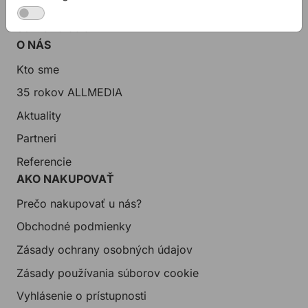
Zákaznícka podpora
Servis náradia
O NÁS
Kto sme
35 rokov ALLMEDIA
Aktuality
Partneri
Referencie
AKO NAKUPOVAŤ
Prečo nakupovať u nás?
Obchodné podmienky
Zásady ochrany osobných údajov
Zásady používania súborov cookie
Vyhlásenie o prístupnosti