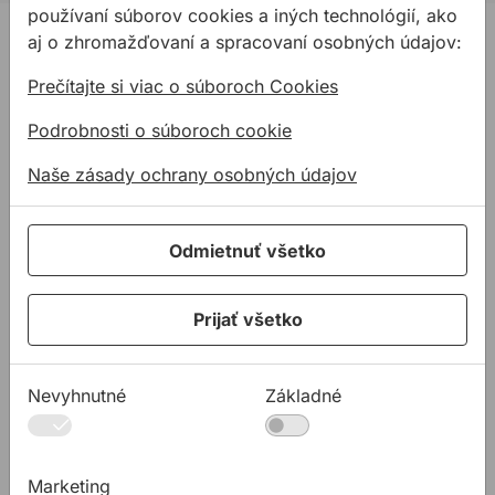
používaní súborov cookies a iných technológií, ako
PRODUKTY
aj o zhromažďovaní a spracovaní osobných údajov:
Konštrukčné tepelnoizolačné dosky
Prečítajte si viac o súboroch Cookies
Kotviaca a pripevňovacia technika
Podrobnosti o súboroch cookie
Tmely a lepidla
Naše zásady ochrany osobných údajov
Pásky a fólie
PODPORA
Služby
Odmietnuť všetko
Na stiahnutie
Prijať všetko
Rady a tipy
KONTAKTY
Spoločnosť
Nevyhnutné
Základné
Predajné miesta
Technická podpora
Marketing