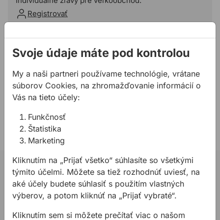
Individuálne zľavy pre veľkoobchod.
Registrovať
Pridať do košíka
Svoje údaje máte pod kontrolou
Potrebujete poradiť?
My a naši partneri používame technológie, vrátane
02 623 109 20
súborov Cookies, na zhromažďovanie informácií o
allmedia@allmedia.sk
Vás na tieto účely:
allmediasro (po-ne 7-22 h)
Funkčnosť
Štatistika
Marketing
Kliknutím na „Prijať všetko“ súhlasíte so všetkými
02 623 10 920
týmito účelmi. Môžete sa tiež rozhodnúť uviesť, na
aké účely budete súhlasiť s použitím vlastných
allmedia@allmedia.sk
výberov, a potom kliknúť na „Prijať vybraté“.
allmediasro (po-ne 7-22 h)
Kliknutím sem si môžete prečítať viac o našom