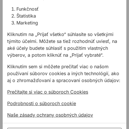
eloxovaného hliníka, medi, skla, GRP (Glass-
Funkčnosť
reinforced plastic / sklolaminát), dreva, betónu a
Štatistika
mnohých tvrdých plastov.
Marketing
Na použitie v aplikáciách vyžadujúcich
elastickosť, pri štrukturálnych spojoch v priemysle
Kliknutím na „Prijať všetko“ súhlasíte so všetkými
(montáže izolačných panelov, lepenie a tmelenie
týmito účelmi. Môžete sa tiež rozhodnúť uviesť, na
komponentov odolných voči vibráciám
aké účely budete súhlasiť s použitím vlastných
vyrobených z ocele, medi, dreva, GRP, iných
výberov, a potom kliknúť na „Prijať vybraté“.
plastových materiálov a rôznych maľovaných
povrchov), v automobilovom priemysle a pri
Kliknutím sem si môžete prečítať viac o našom
výrobe dopravných prostriedkov (autobusy,
používaní súborov cookies a iných technológií, ako
karavany, chladiarenské vozidlá, kontajnery), pri
aj o zhromažďovaní a spracovaní osobných údajov:
stavbe lodí, kde je požadovaný pevný a pružný
Prečítajte si viac o súboroch Cookies
spoj, alebo požadované elastické a silné lepidlo.
Farba:
Podrobnosti o súboroch cookie
číra
Naše zásady ochrany osobných údajov