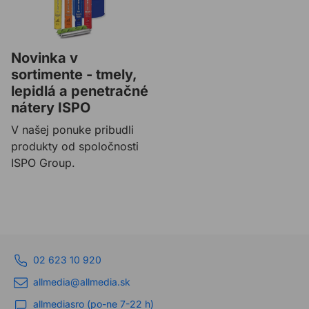
Novinka v
sortimente - tmely,
lepidlá a penetračné
nátery ISPO
V našej ponuke pribudli
produkty od spoločnosti
ISPO Group.
02 623 10 920
allmedia@allmedia.sk
allmediasro (po-ne 7-22 h)