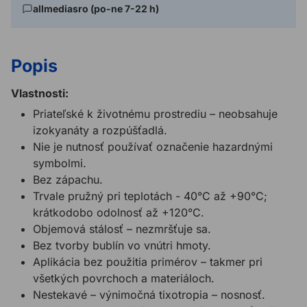
allmediasro (po-ne 7-22 h)
Popis
Vlastnosti:
Priateľské k životnému prostrediu – neobsahuje
izokyanáty a rozpúšťadlá.
Nie je nutnosť používať označenie hazardnými
symbolmi.
Bez zápachu.
Trvale pružný pri teplotách - 40°C až +90°C;
krátkodobo odolnosť až +120°C.
Objemová stálosť – nezmršťuje sa.
Bez tvorby bublín vo vnútri hmoty.
Aplikácia bez použitia primérov – takmer pri
všetkých povrchoch a materiáloch.
Nestekavé – výnimočná tixotropia – nosnosť.