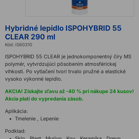
Hybridné lepidlo ISPOHYBRID 55
CLEAR 290 ml
Kód:
IS60310
ISPOHYBRID 55 CLEAR je jednokomponentný číry MS
polymér, vytvrdzujúci pôsobením atmosférickej
vlhkosti. Po vytlačení tvorí trvalo pružné a elastické
vysoko výkonné lepidlo.
AKCIA! Získajte zľavu až -40 % pri nákupe 24 kusov
!
Akcia platí do vypredania zásob.
Aplikácia:
Tmelenie , Lepenie
Podklad:
Sklo , Plast , Murivo , Kov , Keramika , Drevo ,