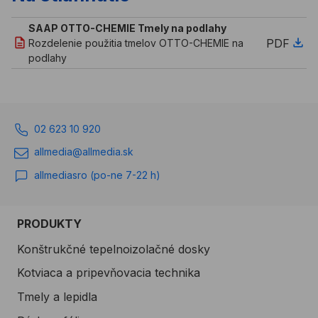
SAAP OTTO-CHEMIE Tmely na podlahy
PDF
Rozdelenie použitia tmelov OTTO-CHEMIE na
podlahy
02 623 10 920
allmedia@allmedia.sk
allmediasro (po-ne 7-22 h)
PRODUKTY
Konštrukčné tepelnoizolačné dosky
Kotviaca a pripevňovacia technika
Tmely a lepidla