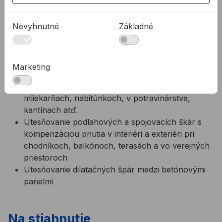
vystavené
statickému zaťaženiu alebo valivej prevádzke,
Nevyhnutné
Základné
napr. v skladovacích a výrobných halách,
dielňach, na nádvoriach, v umývačkách, na
strešných parkoviskách, v podzemných garážach
atď.
Marketing
Tmelenie podlahových spojov vystavených
veľkému chemickému pôsobeniu, napr. v
mliekarňach, nabitúnkoch, v potravinárstve,
kantínach atď.
Utesňovanie podlahových a spojovacích škár s
kompenzáciou pnutia v interiéri a exteriéri pri
chodníkoch, balkónoch, terasách a vo verejných
priestoroch
Utesňovanie dilatačných špár medzi betónovými
panelmi
Na stiahnutie