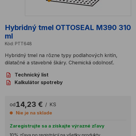
Hybridný tmel OTTOSEAL M390 310
ml
Kód:
PTT648
Hybridný tmel na rôzne typy podlahových kritín,
dilatačné a stavebné škáry. Chemická odolnosť.
Technický list
Kalkulátor spotreby
14,23 €
od
/
KS
Nie je na sklade
Zaregistrujte sa a získajte výrazné zľavy
10% zľava po registrácií na všetky produkty.