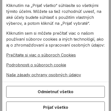
Extrémne elastický
Kliknutím na „Prijať všetko“ súhlasíte so všetkými
Vyrovnáva pohyby
týmito účelmi. Môžete sa tiež rozhodnúť uviesť, na
Nevýrazný zápach
aké účely budete súhlasiť s použitím vlastných
Príjemné spracovanie
výberov, a potom kliknúť na „Prijať vybraté“.
Bez silikónu
Žiadna interakcia s parketovými povrchmi, ktoré je
Kliknutím sem si môžete prečítať viac o našom
možné bežne kúpiť
používaní súborov cookies a iných technológií, ako
Bez izokyanátov
aj o zhromažďovaní a spracovaní osobných údajov:
Dobrá odolnosť voči starnutiu a zvetrávaniu
Na dlhoročné používanie v interiéri a exteriéri
Prečítajte si viac o súboroch Cookies
Po vytuhnutí je povrch natierateľný a brúsiteľný
Podrobnosti o súboroch cookie
Opticky bezchybné prispôsobenie škár
Naše zásady ochrany osobných údajov
Oblasti aplikácie:
Utesňovanie škár parketových, laminátových,
drevených, korkových, plastových a vinylových
Odmietnuť všetko
podláh
Utesňovanie mechanicky veľmi zaťažených
dilatačných a spojovacích škár, ktoré sú
Prijať všetko