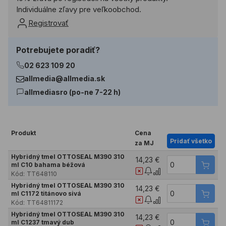
Individuálne zľavy pre veľkoobchod.
Registrovať
Potrebujete poradiť?
02 623 109 20
allmedia@allmedia.sk
allmediasro (po-ne 7-22 h)
Produkt
Cena
Pridať všetko
za MJ
Hybridný tmel OTTOSEAL M390 310
14,23 €
ml C10 bahama béžová
Kód:
TT648110
Hybridný tmel OTTOSEAL M390 310
14,23 €
ml C1172 titánovo sivá
Kód:
TT64811172
Hybridný tmel OTTOSEAL M390 310
14,23 €
ml C1237 tmavý dub