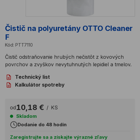
Čistič na polyuretány OTTO Cleaner
F
Kód:
PTT7110
Čistič odstraňovanie hrubých nečistôt z kovových
povrchov a zvyškov nevytuhnutých lepidiel a tmelov.
Technický list
Kalkulátor spotreby
10,18 €
od
/
KS
Skladom
Dodanie do 48 hodín
Zaregistrujte sa a získajte výrazné zľavy