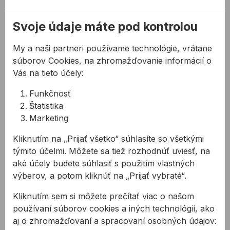
Kód:
TT71105
Svoje údaje máte pod kontrolou
Popis
My a naši partneri používame technológie, vrátane
súborov Cookies, na zhromažďovanie informácií o
Vlastnosti:
Vás na tieto účely:
zmes rozpúšťadiel
Funkčnosť
veľmi dobrý čistiaci a odmasťujúci účinok
Štatistika
rýchlo schne bezo zvyškov
Marketing
nevyžaduje čas na odvetranie
príjemná vôňa
Kliknutím na „Prijať všetko“ súhlasíte so všetkými
kompatibilný s tradičnými práškovými nátermi
týmito účelmi. Môžete sa tiež rozhodnúť uviesť, na
bez halogénových hydrokarbónov
aké účely budete súhlasiť s použitím vlastných
výberov, a potom kliknúť na „Prijať vybraté“.
Použitie:
odstraňovanie mastnoty alebo olejových povlakov
Kliknutím sem si môžete prečítať viac o našom
z kovových podkladov
používaní súborov cookies a iných technológií, ako
odstraňovanie nevytuhnutých častí
aj o zhromažďovaní a spracovaní osobných údajov: