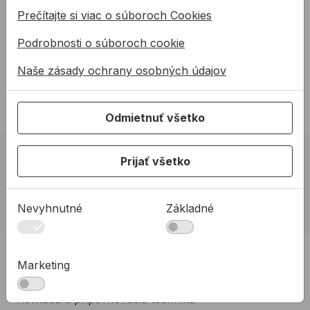
polyuretánových lepidiel a pien
Prečítajte si viac o súboroch Cookies
Upozornenie:
Podrobnosti o súboroch cookie
Tento tovar je označený ako výbušný a/alebo
ľahko zápalný, preto nie je možné zasielať ho
Naše zásady ochrany osobných údajov
kuriérom a je k dispozícii len na osobný odber.
Odmietnuť všetko
02 623 10 920
Prijať všetko
allmedia@allmedia.sk
allmediasro (po-ne 7-22 h)
Nevyhnutné
Základné
PRODUKTY
Marketing
Konštrukčné tepelnoizolačné dosky
Kotviaca a pripevňovacia technika