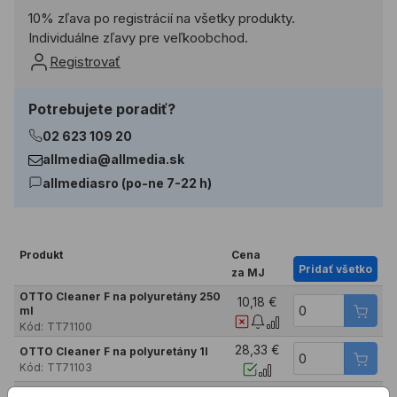
10% zľava po registrácií na všetky produkty.
Individuálne zľavy pre veľkoobchod.
Registrovať
Potrebujete poradiť?
02 623 109 20
allmedia@allmedia.sk
allmediasro (po-ne 7-22 h)
Produkt
Cena
Pridať všetko
za MJ
OTTO Cleaner F na polyuretány 250
10,18 €
ml
Kód:
TT71100
28,33 €
OTTO Cleaner F na polyuretány 1l
Kód:
TT71103
162,40 €
OTTO Cleaner F na polyuretány 10l