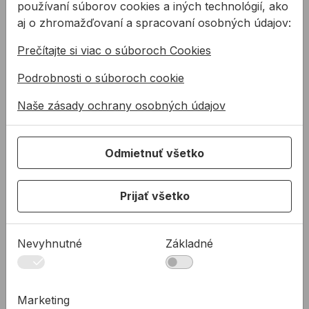
lepidlá
používaní súborov cookies a iných technológií, ako
Dodávanie produktov pre
aj o zhromažďovaní a spracovaní osobných údajov:
Potrebujete absolútnu
oceľové a hliníkové
špičku v oblasti lepenia ?
konštrukcie, fasády a
Prečítajte si viac o súboroch Cookies
Odpoveďou sú
vzduchotechniku.
polyuretánové lepidlá.
Podrobnosti o súboroch cookie
Naše zásady ochrany osobných údajov
Súvisiace produkty
Polyuretánový lepiaci tmel OTTOCOLL P83 580 ml
Obojstranne lepiaca PE pás
Odmietnuť všetko
Prijať všetko
Nevyhnutné
Základné
Marketing
Polyuretánový lepiaci
Obojstranne lepiaca PE