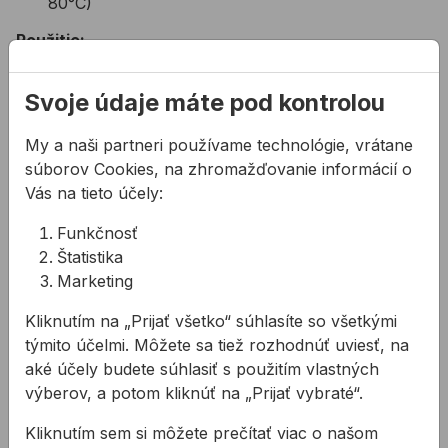
80°C)
Použitie:
lepenie a tmelenie v autoklampiarstve
klimatizácia, vzduchotesnenie
Svoje údaje máte pod kontrolou
stavba lodí, kontajnerov
My a naši partneri používame technológie, vrátane
Farba:
súborov Cookies, na zhromažďovanie informácií o
šedá, biela, čierna
Vás na tieto účely:
Funkčnosť
Súvisiace články
Štatistika
Marketing
Kliknutím na „Prijať všetko“ súhlasíte so všetkými
týmito účelmi. Môžete sa tiež rozhodnúť uviesť, na
aké účely budete súhlasiť s použitím vlastných
výberov, a potom kliknúť na „Prijať vybraté“.
Polyuretánové
Aupark
Kliknutím sem si môžete prečítať viac o našom