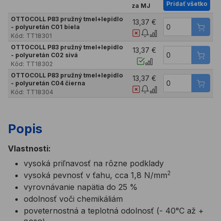
Pridať všetko
za MJ
OTTOCOLL P83 pružný tmel+lepidlo
13,37 €
- polyuretán C01 biela
Kód:
TT18301
OTTOCOLL P83 pružný tmel+lepidlo
13,37 €
- polyuretán C02 sivá
Kód:
TT18302
OTTOCOLL P83 pružný tmel+lepidlo
13,37 €
- polyuretán C04 čierna
Kód:
TT18304
Popis
Vlastnosti:
vysoká priľnavosť na rôzne podklady
2
vysoká pevnosť v ťahu, cca 1,8 N/mm
vyrovnávanie napätia do 25 %
odolnosť voči chemikáliám
poveternostná a teplotná odolnosť (- 40°C až +