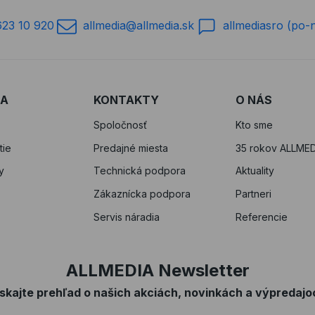
623 10 920
allmedia@allmedia.sk
allmediasro (po-
RA
KONTAKTY
O NÁS
Spoločnosť
Kto sme
tie
Predajné miesta
35 rokov ALLMED
y
Technická podpora
Aktuality
Zákaznícka podpora
Partneri
Servis náradia
Referencie
ALLMEDIA Newsletter
ískajte prehľad o našich akciách, novinkách a výpredajo