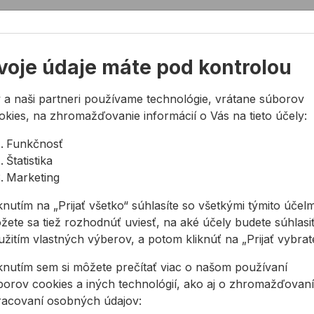
40°C až + 80°C)
voje údaje máte pod kontrolou
 a naši partneri používame technológie, vrátane súborov
okies, na zhromažďovanie informácií o Vás na tieto účely:
Funkčnosť
Štatistika
Marketing
knutím na „Prijať všetko“ súhlasíte so všetkými týmito účelm
žete sa tiež rozhodnúť uviesť, na aké účely budete súhlasiť
žitím vlastných výberov, a potom kliknúť na „Prijať vybraté
iknutím sem si môžete prečítať viac o našom používaní
borov cookies a iných technológií, ako aj o zhromažďovaní
racovaní osobných údajov: