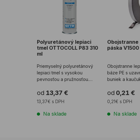
Polyuretánový lepiaci
Obojstranne 
tmel OTTOCOLL P83 310
páska V1500
ml
Priemyselný polyuretánový
Obojstranne le
lepiaci tmel s vysokou
báze PE s uzavr
pevnosťou a pružnosťou.
buniek a kauču
Lepenie rôznorodých materiá
Páska slúž ...
od
13,37 €
od
0,21 €
...
13,37€ s DPH
0,21€ s DPH
Na sklade
Na sklade