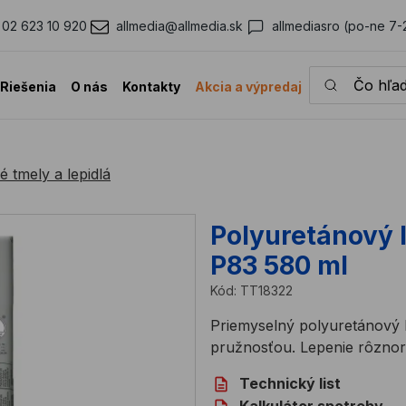
02 623 10 920
allmedia@allmedia.sk
allmediasro (po-ne 7-
Čo hľadáte?
Riešenia
O nás
Kontakty
Akcia a výpredaj
 tmely a lepidlá
Polyuretánový 
P83 580 ml
Kód:
TT18322
Priemyselný polyuretánový 
pružnosťou. Lepenie rôznor
Technický list