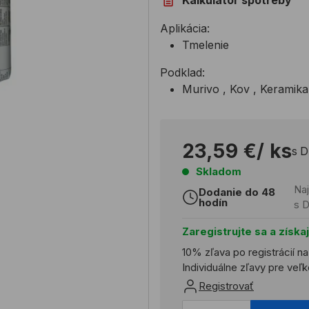
Kalkulátor spotreby
Aplikácia:
Tmelenie
Podklad:
Murivo , Kov , Keramika
23,59 €
/ ks
s 
Skladom
Naj
Dodanie do 48
hodín
s 
Zaregistrujte sa a získa
10% zľava po registrácií n
Individuálne zľavy pre ve
Registrovať