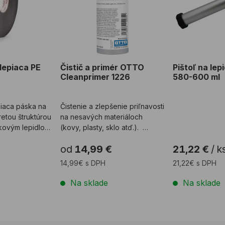
lepiaca PE
Čistič a primér OTTO
Pištoľ na le
Cleanprimer 1226
580-600 ml
piaca páska na
Čistenie a zlepšenie priľnavosti
etou štruktúrou
na nesavých materiáloch
kovým lepidlom.
(kovy, plasty, sklo atď.).
Technický l ...
od
14,99 €
21,22 €
/
k
14,99€ s DPH
21,22€ s DPH
Na sklade
Na sklade