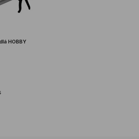
pidlá HOBBY
s