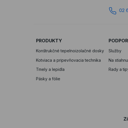
02 
PRODUKTY
PODPO
Konštrukčné tepelnoizolačné dosky
Služby
Kotviaca a pripevňovacia technika
Na stiahnu
Tmely a lepidla
Rady a tip
Pásky a fólie
Z