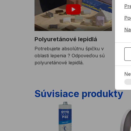
Pre
Po
Na
Polyuretánové lepidlá
Dom 
Potrebujete absolútnu špičku v
Na tom
oblasti lepenia ? Odpoveďou sú
prevet
polyuretánové lepidlá.
ALLME
prekry
Ne
UVPE,
Súvisiace produkty
Polyuretánový lepiaci tmel OTTOCOLL P83
Obojstranne 