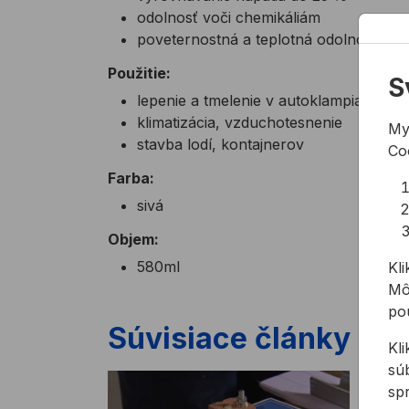
odolnosť voči chemikáliám
poveternostná a teplotná odolnosť (- 
Použitie:
S
lepenie a tmelenie v autoklampiarstve
klimatizácia, vzduchotesnenie
My
stavba lodí, kontajnerov
Co
Farba:
sivá
Objem:
580ml
Kli
Mô
pou
Súvisiace články
Kl
sú
sp