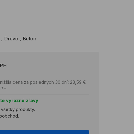
 , Drevo , Betón
DPH
nižšia cena za posledných 30 dní: 23,59 €
DPH
jte výrazné zľavy
a všetky produkty.
ľkoobchod.